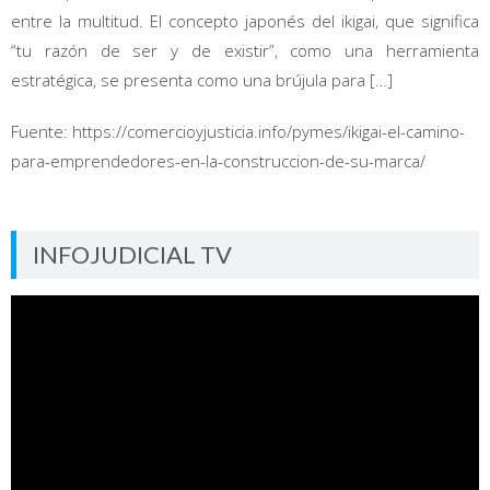
entre la multitud. El concepto japonés del ikigai, que significa
“tu razón de ser y de existir”, como una herramienta
estratégica, se presenta como una brújula para […]
Fuente: https://comercioyjusticia.info/pymes/ikigai-el-camino-
para-emprendedores-en-la-construccion-de-su-marca/
INFOJUDICIAL TV