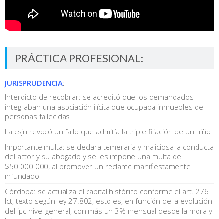
PRÁCTICA PROFESIONAL:
JURISPRUDENCIA
:
Interdicto de recobrar: se acreditó que los demandados
integraban una asociación ilícita que ocupaba inmuebles de
personas fallecidas
La csjn revocó un fallo que admitía la triple filiación de un niño
Importante multa: se declara temeraria y maliciosa la conducta
del actor y su abogado y se les impone una multa de
$50.000.000, al promover un reclamo manifiestamente
infundado
Córdoba: se actualiza el capital histórico conforme el art. 276
lct, texto según ley 27.802, esto es, en función de la evolución
del ipc nivel general, con más un 3% mensual desde la mora y