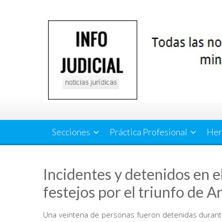
Saltar
al
contenido
Secciones
Práctica Profesional
Her
Incidentes y detenidos en e
festejos por el triunfo de A
Una veintena de personas fueron detenidas durante