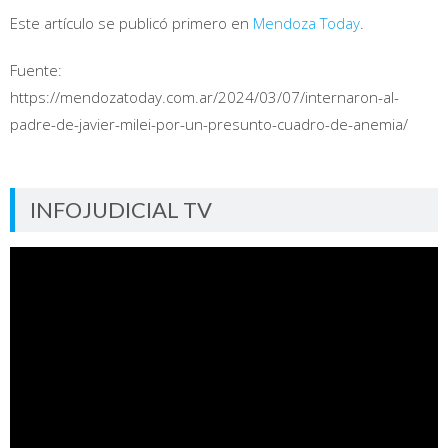
Este artículo se publicó primero en
Mendoza Today
.
Fuente:
https://mendozatoday.com.ar/2024/03/07/internaron-al-
padre-de-javier-milei-por-un-presunto-cuadro-de-anemia/
INFOJUDICIAL TV