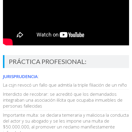
PRÁCTICA PROFESIONAL:
JURISPRUDENCIA
:
La csjn revocó un fallo que admitía la triple filiación de un niño
Interdicto de recobrar: se acreditó que los demandados
integraban una asociación ilícita que ocupaba inmuebles de
personas fallecidas
Importante multa: se declara temeraria y maliciosa la conducta
del actor y su abogado y se les impone una multa de
$50.000.000, al promover un reclamo manifiestamente