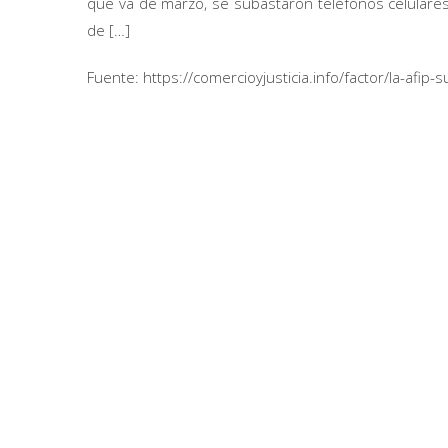
que va de marzo, se subastaron teléfonos celulares 
de […]
Fuente: https://comercioyjusticia.info/factor/la-afi