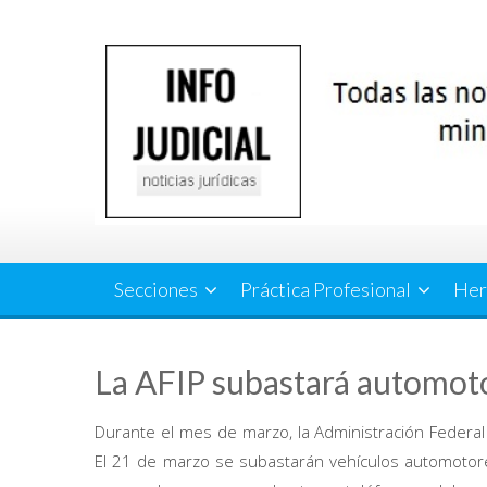
Saltar
al
contenido
Secciones
Práctica Profesional
Her
La AFIP subastará automot
Durante el mes de marzo, la Administración Federal
El 21 de marzo se subastarán vehículos automotore