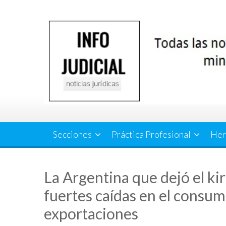
Saltar
al
contenido
Secciones
Práctica Profesional
Her
La Argentina que dejó el ki
fuertes caídas en el consumo
exportaciones