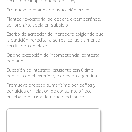
recurso de inaplicabilidad de la ley
Promueve demanda de usucapión breve
Plantea revocatoria. se declare extemporáneo.
se libre giro. apela en subsidio
Escrito de acreedor del heredero exigiendo que
la partición hereditaria se realice judicialmente
con fijación de plazo
Opone excepción de incompetencia. contesta
demanda
Sucesión ab intestato. causante con último
domicilio en el exterior y bienes en argentina
Promueve proceso sumarísimo por daños y
perjuicios en relación de consumo. ofrece
prueba. denuncia domicilio electrónico