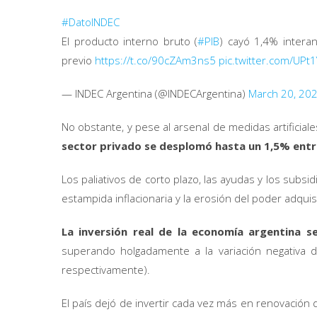
#DatoINDEC
El producto interno bruto (
#PIB
) cayó 1,4% intera
previo
https://t.co/90cZAm3ns5
pic.twitter.com/UP
— INDEC Argentina (@INDECArgentina)
March 20, 20
No obstante, y pese al arsenal de medidas artificial
sector privado se desplomó hasta un 1,5% entr
Los paliativos de corto plazo, las ayudas y los sub
estampida inflacionaria y la erosión del poder adquisi
La inversión real de la economía argentina s
superando holgadamente a la variación negativa 
respectivamente).
El país dejó de invertir cada vez más en renovación d