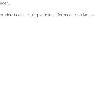
rimer…
sprudencia-de-la-csjn-que-limito-la-forma-de-calcular-los-