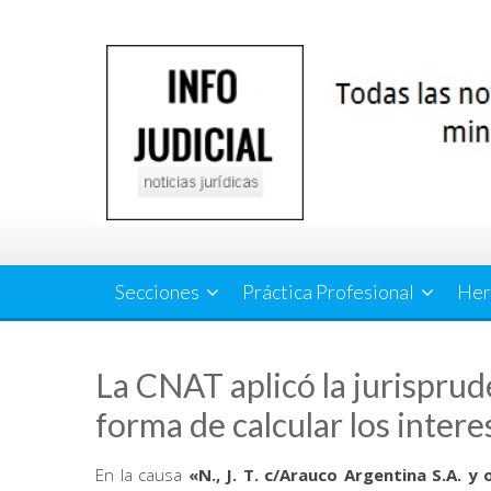
Saltar
al
contenido
Secciones
Práctica Profesional
Her
La CNAT aplicó la jurisprud
forma de calcular los inter
En la causa
«N., J. T. c/Arauco Argentina S.A. y 