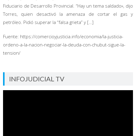
Fiduciario de Desarrollo Provincial. “Hay un tema saldado», dijo
Torres, quien desactivó la amenaza de cortar el gas y
petróleo. Pidió superar la “falsa grieta” y […]
Fuente: https://comercioyjusticia.info/economia/la-justicia-
ordeno-a-la-nacion-negociar-la-deuda-con-chubut-sigue-la-
tension/
INFOJUDICIAL TV