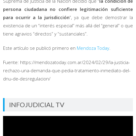
Suprema de Justicia de la Nación decidió que “
la condición de
persona ciudadana no confiere legitimación suficiente
para ocurrir a la jurisdicción
“, ya que debe demostrar la
existencia de un “interés especial” más allá del “general” o que
tiene agravios “directos” y “sustanciales”.
Este artículo se publicó primero en
Mendoza Today
.
Fuente: https://mendozatoday.com.ar/2024/02/29/la-justicia-
rechazo-una-demanda-que-pedia-tratamiento-inmediato-del-
dnu-de-desregulacion/
INFOJUDICIAL TV