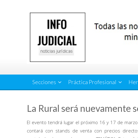
Saltar
al
contenido
Secciones
Práctica Profesional
Her
La Rural será nuevamente s
El evento tendrá lugar el próximo 16 y 17 de marz
contará con stands de venta con precios directos