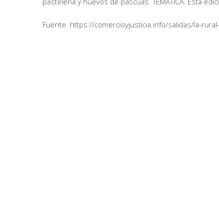
pastelería y huevos de pascuas. TEMÁTICA. Esta edició
Fuente: https://comercioyjusticia.info/salidas/la-r