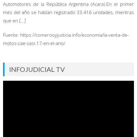
Automotores de la República Argentina (Acara).En el primer
mes del año se habían registrado 33.416 unidades, mientras
que en […]
Fuente: https://comercioyjusticia.info/economia/la-venta-de-
motos-cae-casi-17-en-el-ano/
INFOJUDICIAL TV