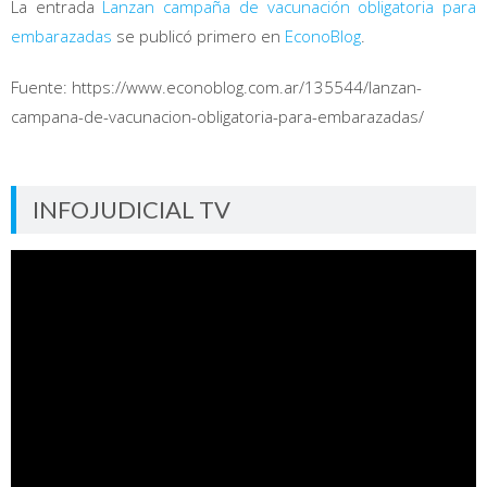
La entrada
Lanzan campaña de vacunación obligatoria para
embarazadas
se publicó primero en
EconoBlog
.
Fuente: https://www.econoblog.com.ar/135544/lanzan-
campana-de-vacunacion-obligatoria-para-embarazadas/
INFOJUDICIAL TV