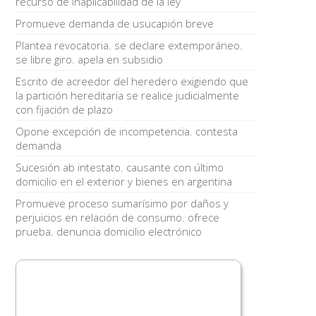
recurso de inaplicabilidad de la ley
Promueve demanda de usucapión breve
Plantea revocatoria. se declare extemporáneo.
se libre giro. apela en subsidio
Escrito de acreedor del heredero exigiendo que
la partición hereditaria se realice judicialmente
con fijación de plazo
Opone excepción de incompetencia. contesta
demanda
Sucesión ab intestato. causante con último
domicilio en el exterior y bienes en argentina
Promueve proceso sumarísimo por daños y
perjuicios en relación de consumo. ofrece
prueba. denuncia domicilio electrónico