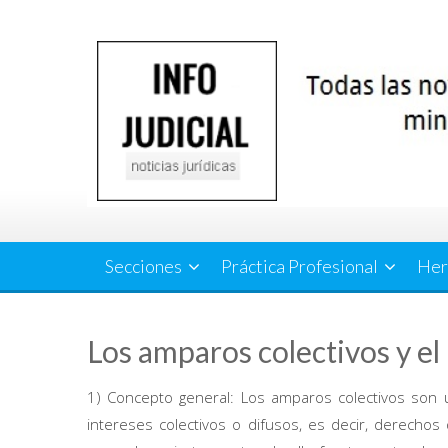
Saltar
al
contenido
Secciones
Práctica Profesional
Her
Los amparos colectivos y 
1) Concepto general: Los amparos colectivos son 
intereses colectivos o difusos, es decir, derech