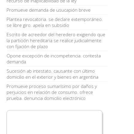
recurso de inaplicabilidad de la ley
Promueve demanda de usucapión breve
Plantea revocatoria. se declare extemporáneo.
se libre giro. apela en subsidio
Escrito de acreedor del heredero exigiendo que
la partición hereditaria se realice judicialmente
con fijación de plazo
Opone excepción de incompetencia. contesta
demanda
Sucesión ab intestato. causante con último
domicilio en el exterior y bienes en argentina
Promueve proceso sumarísimo por daños y
perjuicios en relación de consumo. ofrece
prueba. denuncia domicilio electrónico