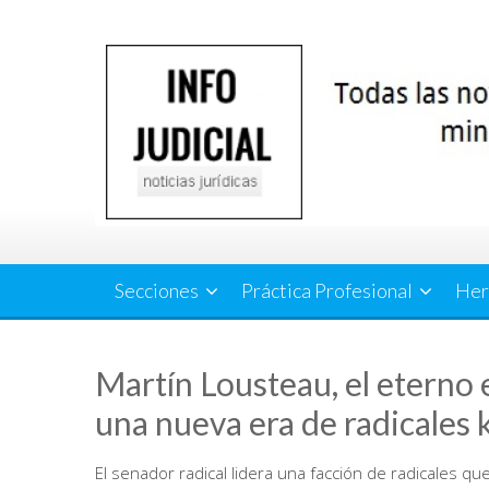
Saltar
al
contenido
Secciones
Práctica Profesional
Her
Martín Lousteau, el eterno 
una nueva era de radicales 
El senador radical lidera una facción de radicales qu