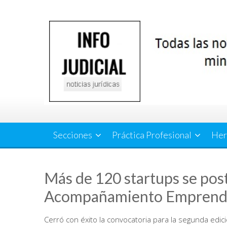
Saltar
al
contenido
Secciones
Práctica Profesional
Her
Más de 120 startups se pos
Acompañamiento Emprend
Cerró con éxito la convocatoria para la segunda edició