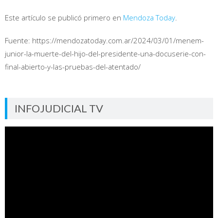
Este artículo se publicó primero en
Mendoza Today
.
Fuente: https://mendozatoday.com.ar/2024/03/01/menem-
junior-la-muerte-del-hijo-del-presidente-una-docuserie-con-
final-abierto-y-las-pruebas-del-atentado/
INFOJUDICIAL TV