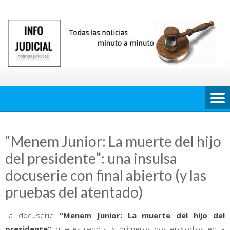
Saltar
al
contenido
“Menem Junior: La muerte del hijo
del presidente”: una insulsa
docuserie con final abierto (y las
pruebas del atentado)
La docuserie
“Menem Junior: La muerte del hijo del
presidente”
, que estrenó sus primeros dos episodios en la