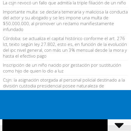
La csjn revocó un fallo que admitía la triple filiación de un niño
Importante multa: se declara temeraria y maliciosa la conducta
del actor y su abogado y se les impone una multa de
$50.000.000, al promover un reclamo manifiestamente
infundado
Córdoba: se actualiza el capital histórico conforme el art. 276
lct, texto según ley 27.802, esto es, en función de la evolución
del ipc nivel general, con más un 3% mensual desde la mora y
hasta el efectivo pago
Inscripción de un niño nacido por gestación por sustitución
como hijo de quien lo dio a luz
Csjn: la asignación otorgada al personal policial destinado a la
división custodia presidencial posee naturaleza de
compensación y no de suplemento
Reforma laboral: rechazo de la cautelar innovativa de la cgt
solicitando la suspensión de los arts. 90 y 91 de la ley 27.802
y el convenio de transferencia de la justicia laboral nacional a
la justicia del trabajo de la caba
Muerte de un hijo: se indemniza a los padres del joven