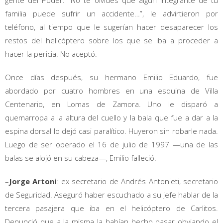
gente del Poder. “No te olvides que algún integrante de tu
familia puede sufrir un accidente…”, le advirtieron por
teléfono, al tiempo que le sugerían hacer desaparecer los
restos del helicóptero sobre los que se iba a proceder a
hacer la pericia. No aceptó.
Once días después, su hermano Emilio Eduardo, fue
abordado por cuatro hombres en una esquina de Villa
Centenario, en Lomas de Zamora. Uno le disparó a
quemarropa a la altura del cuello y la bala que fue a dar a la
espina dorsal lo dejó casi paralítico. Huyeron sin robarle nada.
Luego de ser operado el 16 de julio de 1997 —una de las
balas se alojó en su cabeza—, Emilio falleció.
–
Jorge Artoni
: ex secretario de Andrés Antonieti, secretario
de Seguridad. Aseguró haber escuchado a su jefe hablar de la
tercera pasajera que iba en el helicóptero de Carlitos.
Denunció que a la misma la habían hecho pasar obviando el