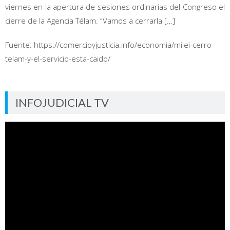
viernes en la apertura de sesiones ordinarias del Congreso el
cierre de la Agencia Télam. “Vamos a cerrarla […]
Fuente: https://comercioyjusticia.info/economia/milei-cerro-
telam-y-el-servicio-esta-caido/
INFOJUDICIAL TV