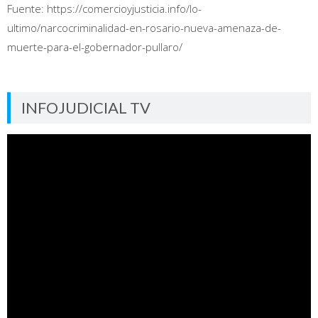
Fuente: https://comercioyjusticia.info/lo-
ultimo/narcocriminalidad-en-rosario-nueva-amenaza-de-
muerte-para-el-gobernador-pullaro/
INFOJUDICIAL TV