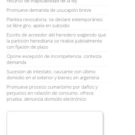
recurso de inaplicabilidad de la ley
Promueve demanda de usucapión breve
Plantea revocatoria. se declare extemporáneo.
se libre giro. apela en subsidio
Escrito de acreedor del heredero exigiendo que
la partición hereditaria se realice judicialmente
con fijación de plazo
Opone excepción de incompetencia. contesta
demanda
Sucesión ab intestato. causante con último
domicilio en el exterior y bienes en argentina
Promueve proceso sumarísimo por daños y
perjuicios en relación de consumo. ofrece
prueba. denuncia domicilio electrónico