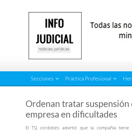
Saltar
al
contenido
Secciones
Práctica Profesional
Her
Ordenan tratar suspensión d
empresa en dificultades
El TSJ cordobés advirtió que la compañía tiene