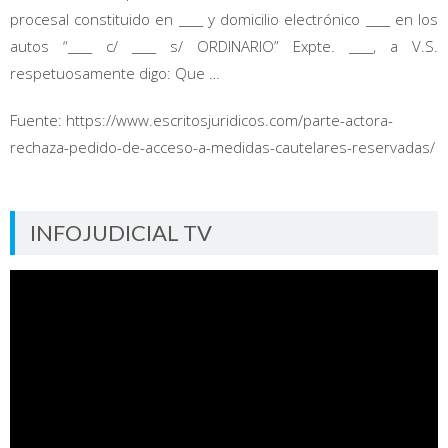
procesal constituido en ____ y domicilio electrónico ____ en los
autos “____ c/ ____ s/ ORDINARIO” Expte. ____, a V.S.
respetuosamente digo: Que …
Fuente: https://www.escritosjuridicos.com/parte-actora-
rechaza-pedido-de-acceso-a-medidas-cautelares-reservadas/
INFOJUDICIAL TV