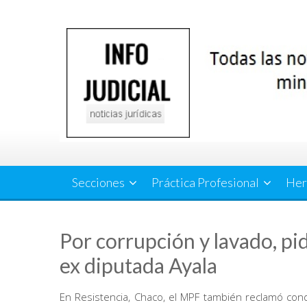
Saltar
al
contenido
Secciones
Práctica Profesional
Her
Por corrupción y lavado, pid
ex diputada Ayala
En Resistencia, Chaco, el MPF también reclamó con