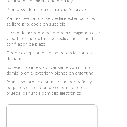
recurso de inaplicabilidad de la ley
Promueve demanda de usucapión breve
Plantea revocatoria. se declare extemporáneo.
se libre giro. apela en subsidio
Escrito de acreedor del heredero exigiendo que
la partición hereditaria se realice judicialmente
con fijación de plazo
Opone excepción de incompetencia. contesta
demanda
Sucesión ab intestato. causante con último
domicilio en el exterior y bienes en argentina
Promueve proceso sumarísimo por daños y
perjuicios en relación de consumo. ofrece
prueba. denuncia domicilio electrónico