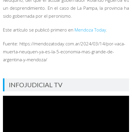
un desprendimiento. En el caso de La Pampa, la provincia ha
sido gobernada por el peronismo.
Este artículo se publicó primero en
Mendoza Today
.
Fuente: https://mendozatoday.com.ar/2024/03/14/por-vaca-
muerta-neuquen-ya-es-la-5-economia-mas-grande-de-
argentina-y-mendoza/
INFOJUDICIAL TV