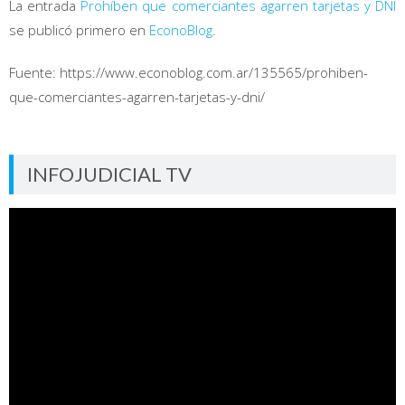
La entrada
Prohíben que comerciantes agarren tarjetas y DNI
se publicó primero en
EconoBlog
.
Fuente: https://www.econoblog.com.ar/135565/prohiben-
que-comerciantes-agarren-tarjetas-y-dni/
INFOJUDICIAL TV