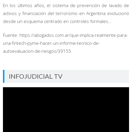
En los últimos años, el sistema de prevención de lavado de
activos y financiación del terrorismo en Argentina evolucionó
desde un esquema centrado en controles formales…
Fuente: https://abogados.com.ar/que-implica-realmente-para-
una-fintech-pyme-hacer-un-informe-tecnico-de-
autoevaluacion-de-riesgos/39155
INFOJUDICIAL TV