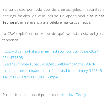
Su curiosidad por todo tipo de cremas, geles, mascarillas y
peelings faciales les valió incluso un apodo viral,
“las niñas
Sephora”
, en referencia a la célebre marca cosmética.
La
CNN
explicó en un video de qué se trata esta peligrosa
tendencia.
https://clips-mp4-aka.warnermediacdn.com/cnn/clips/2024-
03/1477508-
82ed733f16be413bac69782eb354ff3a/mp4/cms3-CNN-
ninas-sephora-cuidado-piel-infantil-viral-trax-primary-352345-
1477508-1920x1080_8000k.mp4
Este artículo se publicó primero en
Mendoza Today
.