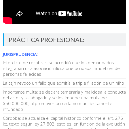
PRÁCTICA PROFESIONAL:
JURISPRUDENCIA
:
Interdicto de recobrar: se acreditó que los demandados
integraban una asociación ilícita que ocupaba inmuebles de
personas fallecidas
La csjn revocó un fallo que admitía la triple filiación de un niño
Importante multa: se declara temeraria y maliciosa la conducta
del actor y su abogado y se les impone una multa de
$50.000.000, al promover un reclamo manifiestamente
infundado
Córdoba: se actualiza el capital histórico conforme el art. 276
lct, texto según ley 27.802, esto es, en función de la evolución