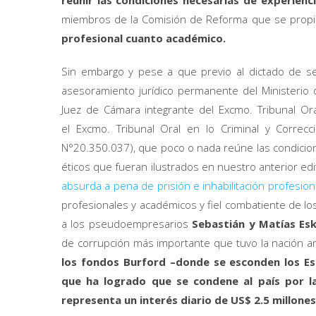
reunir las condiciones necesarias de experie
miembros de la Comisión de Reforma que se propi
profesional cuanto académico.
Sin embargo y pese a que previo al dictado de se
asesoramiento jurídico permanente del Ministerio d
Juez de Cámara integrante del Excmo. Tribunal Or
el Excmo. Tribunal Oral en lo Criminal y Correc
N°20.350.037), que poco o nada reúne las condicion
éticos que fueran ilustrados en nuestro anterior edi
absurda a pena de prisión e inhabilitación profesio
profesionales y académicos y fiel combatiente de lo
a los pseudoempresarios
Sebastián y Matías Es
de corrupción más importante que tuvo la nación ar
los fondos Burford –donde se esconden los Es
que ha logrado que se condene al país por l
representa un interés diario de US$ 2.5 millones