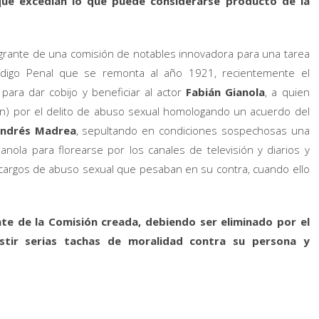
s que excedían lo que puede considerarse producto de la
rante de una comisión de notables innovadora para una tarea
digo Penal que se remonta al año 1921, recientemente el
ara dar cobijo y beneficiar al actor
Fabián Gianola
, a quien
on) por el delito de abuso sexual homologando un acuerdo del
ndrés Madrea
, sepultando en condiciones sospechosas una
nola para florearse por los canales de televisión y diarios y
cargos de abuso sexual que pesaban en su contra, cuando ello
nte de la Comisión creada, debiendo ser eliminado por el
istir serias tachas de moralidad contra su persona y