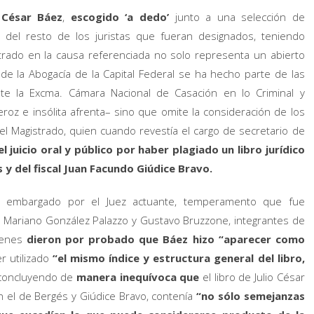
 César B
áez
,
escogido ‘a dedo’
junto a una selección de
 del resto de los juristas que fueran designados, teniendo
rado en la causa referenciada no solo representa un abierto
 de la Abogacía de la Capital Federal se ha hecho parte de las
nte la Excma. Cámara Nacional de Casación en lo Criminal y
eroz e insólita afrenta– sino que omite la consideración de los
l Magistrado, quien cuando revestía el cargo de secretario de
 juicio oral y público por haber plagiado un libro jurídico
 y del fiscal Juan Facundo Giúdice Bravo.
 y embargado por el Juez actuante, temperamento que fue
, Mariano González Palazzo y Gustavo Bruzzone, integrantes de
uienes
dieron por probado que Báez hizo “aparecer como
r utilizado
“el mismo índice y estructura general del libro,
concluyendo de
manera inequívoca que
el libro de Julio César
 el de Bergés y Giúdice Bravo, contenía
“no sólo semejanzas