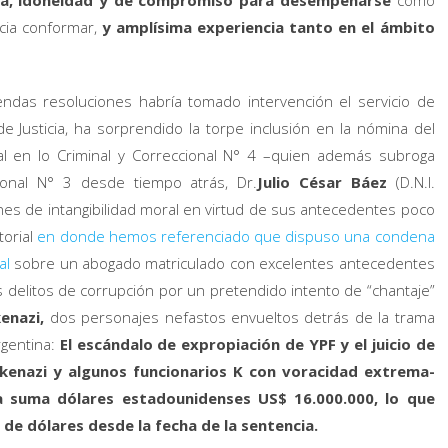
ncia, idoneidad y de compromiso para desempeñarse
como
cia conformar,
y amplísima experiencia tanto en el ámbito
ndas resoluciones habría tomado intervención el servicio de
e Justicia, ha sorprendido la torpe inclusión en la nómina del
al en lo Criminal y Correccional N° 4 –quien además subroga
cional N° 3 desde tiempo atrás, Dr.
Julio César B
áez
(D.N.I.
es de intangibilidad moral en virtud de sus antecedentes poco
torial
en donde hemos referenciado que dispuso una condena
nal
sobre un abogado matriculado con excelentes antecedentes
s delitos de corrupción por un pretendido intento de “chantaje”
kenazi,
dos personajes nefastos envueltos detrás de la trama
gentina:
El escándalo de expropiación de YPF y el juicio de
kenazi y algunos funcionarios K con voracidad extrema-
a suma dólares estadounidenses US$ 16.000.000, lo que
 de dólares desde la fecha de la sentencia.