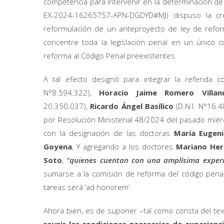
competencia para intervenir en la determinación de l
EX-2024-16265757-APN-DGDYD#MJ) dispuso la cr
reformulación de un anteproyecto de ley de reform
concentre toda la legislación penal en un único 
reforma al Código Penal preexistentes.
A tal efecto designó para integrar la referida 
N°8.594.322),
Horacio Jaime Romero Villan
20.350.037),
Ricardo Ángel
Basílico
(D.N.I. N°16.
por Resolución Ministerial 48/2024 del pasado mié
con la designación de las doctoras
María Eugeni
Goyena
, Y agregando a los doctores
Mariano Her
Soto
,
“quienes cuentan con una amplísima experi
sumarse a la comisión de reforma del código penal
tareas será ‘ad honorem’.
Ahora bien, es de suponer –tal como consta del tex