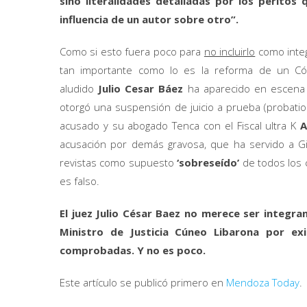
sino literalidades detalladas por los perito
influencia de un autor sobre otro”.
Como si esto fuera poco para
no incluirlo
como integ
tan importante como lo es la reforma de un Có
aludido
Julio Cesar Báez
ha aparecido en escena p
otorgó una suspensión de juicio a prueba (probati
acusado y su abogado Tenca con el Fiscal ultra K
A
acusación por demás gravosa, que ha servido a Gia
revistas como supuesto
‘sobreseído’
de todos los 
es falso.
El juez Julio César Baez no merece ser integra
Ministro de Justicia Cúneo Libarona por ex
comprobadas. Y no es poco.
Este artículo se publicó primero en
Mendoza Today
.