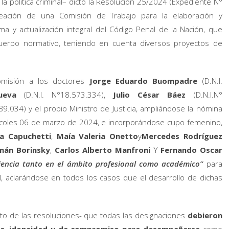
a política criminal– dictó la Resolución 25/2024 (Expediente N°
eación de una Comisión de Trabajo para la elaboración y
a y actualización integral del Código Penal de la Nación, que
cuerpo normativo, teniendo en cuenta diversos proyectos de
comisión a los doctores
Jorge Eduardo Buompadre
(D.N.I.
ueva
(D.N.I. N°18.573.334),
Julio César
Báez
(D.N.I.N°
489.034) y el propio Ministro de Justicia, ampliándose la nómina
rcoles 06 de marzo de 2024, e incorporándose cupo femenino,
a Capuchetti
,
Maía Valeria Onetto
y
Mercedes Rodríguez
nán Borinsky
,
Carlos Alberto Manfroni
Y
Fernando Oscar
encia tanto en el ámbito profesional como académico”
para
, aclarándose en todos los casos que el desarrollo de dichas
to de las resoluciones- que todas las designaciones
debieron