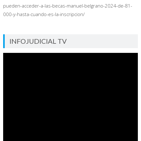
pueden-acceder-a-las-becas-manuel-belgrano-2024-de-81-
000-y-hasta-cuando-es-la-inscripcion/
INFOJUDICIAL TV