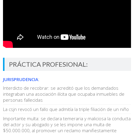
PRÁCTICA PROFESIONAL:
JURISPRUDENCIA
:
Interdicto de recobrar: se acreditó que los demandados
integraban una asociación ilícita que ocupaba inmuebles de
personas fallecidas
La csjn revocó un fallo que admitía la triple filiación de un niño
Importante multa: se declara temeraria y maliciosa la conducta
del actor y su abogado y se les impone una multa de
$50.000.000, al promover un reclamo manifiestamente