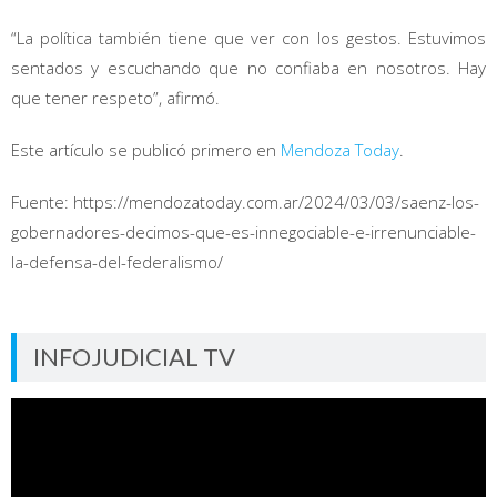
“La política también tiene que ver con los gestos. Estuvimos
sentados y escuchando que no confiaba en nosotros. Hay
que tener respeto”, afirmó.
Este artículo se publicó primero en
Mendoza Today
.
Fuente: https://mendozatoday.com.ar/2024/03/03/saenz-los-
gobernadores-decimos-que-es-innegociable-e-irrenunciable-
la-defensa-del-federalismo/
INFOJUDICIAL TV