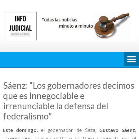
Saltar
al
contenido
Sáenz: “Los gobernadores decimos
que es innegociable e
irrenunciable la defensa del
federalismo”
Este domingo,
el gobernador de Salta,
Gustavo Sáenz
,
aseguró que apoyará el Pacto de Mayo propuesto por el