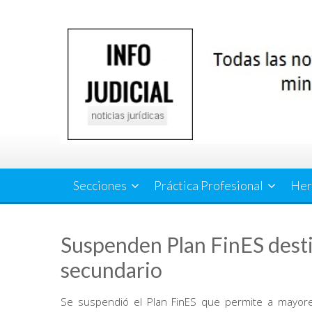
Saltar
al
contenido
Secciones
Práctica Profesional
Her
Suspenden Plan FinES desti
secundario
Se suspendió el Plan FinES que permite a mayores