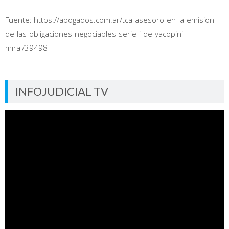
Fuente: https://abogados.com.ar/tca-asesoro-en-la-emision-
de-las-obligaciones-negociables-serie-i-de-yacopini-
mirai/39498
INFOJUDICIAL TV