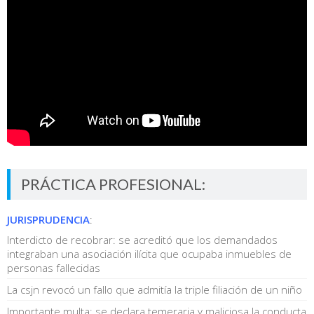
PRÁCTICA PROFESIONAL:
JURISPRUDENCIA
:
Interdicto de recobrar: se acreditó que los demandados
integraban una asociación ilícita que ocupaba inmuebles de
personas fallecidas
La csjn revocó un fallo que admitía la triple filiación de un niño
Importante multa: se declara temeraria y maliciosa la conducta