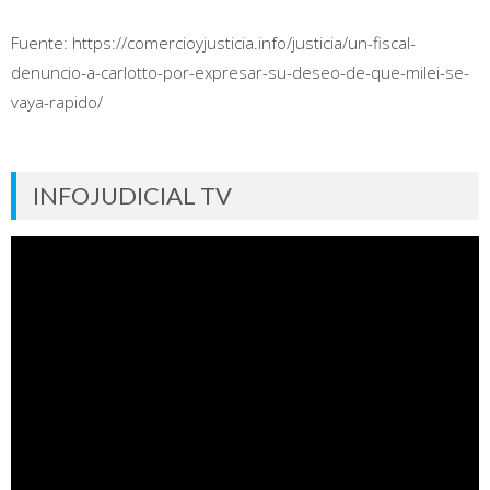
Fuente: https://comercioyjusticia.info/justicia/un-fiscal-
denuncio-a-carlotto-por-expresar-su-deseo-de-que-milei-se-
vaya-rapido/
INFOJUDICIAL TV