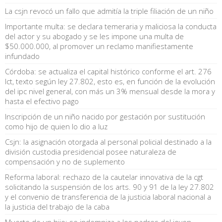
La csjn revocó un fallo que admitía la triple filiación de un niño
Importante multa: se declara temeraria y maliciosa la conducta
del actor y su abogado y se les impone una multa de
$50.000.000, al promover un reclamo manifiestamente
infundado
Córdoba: se actualiza el capital histórico conforme el art. 276
lct, texto según ley 27.802, esto es, en función de la evolución
del ipc nivel general, con más un 3% mensual desde la mora y
hasta el efectivo pago
Inscripción de un niño nacido por gestación por sustitución
como hijo de quien lo dio a luz
Csjn: la asignación otorgada al personal policial destinado a la
división custodia presidencial posee naturaleza de
compensación y no de suplemento
Reforma laboral: rechazo de la cautelar innovativa de la cgt
solicitando la suspensión de los arts. 90 y 91 de la ley 27.802
y el convenio de transferencia de la justicia laboral nacional a
la justicia del trabajo de la caba
Muerte de un hijo: se indemniza a los padres del joven