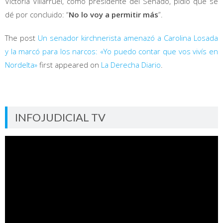
Victoria Villarruel, como presidente del Senado, pidió que se
dé por concluido: “
No lo voy a permitir más
”.
The post
Un senador kirchnerista amenazó a Carolina Losada
y la marcó para los narcos: «Yo puedo contar que vos vivís en
Nordelta»
first appeared on
La Derecha Diario
.
INFOJUDICIAL TV