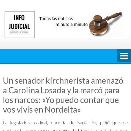
Saltar
al
contenido
Un senador kirchnerista amenazó
a Carolina Losada y la marcó para
los narcos: «Yo puedo contar que
vos vivís en Nordelta»
La legisladora radical, oriunda de Santa Fe, pidió que se
declare la emergencia en seguridad por la escalada narco,