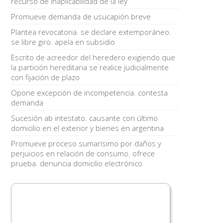
recurso de inaplicabilidad de la ley
Promueve demanda de usucapión breve
Plantea revocatoria. se declare extemporáneo.
se libre giro. apela en subsidio
Escrito de acreedor del heredero exigiendo que
la partición hereditaria se realice judicialmente
con fijación de plazo
Opone excepción de incompetencia. contesta
demanda
Sucesión ab intestato. causante con último
domicilio en el exterior y bienes en argentina
Promueve proceso sumarísimo por daños y
perjuicios en relación de consumo. ofrece
prueba. denuncia domicilio electrónico