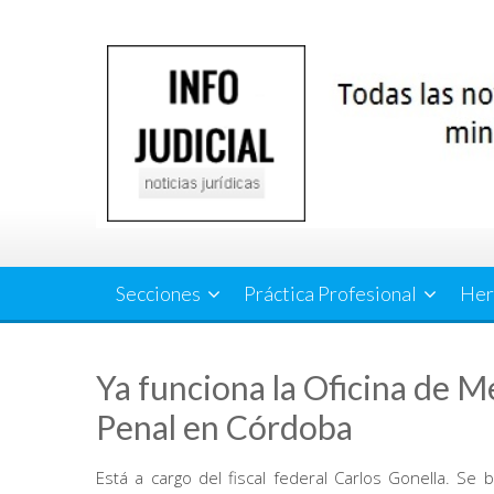
Saltar
al
contenido
Secciones
Práctica Profesional
Her
Ya funciona la Oficina de M
Penal en Córdoba
Está a cargo del fiscal federal Carlos Gonella. S