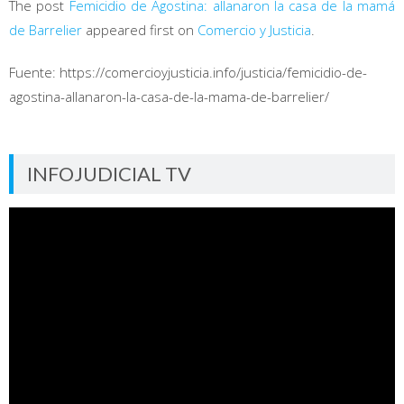
The post
Femicidio de Agostina: allanaron la casa de la mamá
de Barrelier
appeared first on
Comercio y Justicia
.
Fuente: https://comercioyjusticia.info/justicia/femicidio-de-
agostina-allanaron-la-casa-de-la-mama-de-barrelier/
INFOJUDICIAL TV