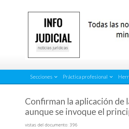
Saltar
al
contenido
Secciones
Práctica profesional
Herr
Confirman la aplicación de 
aunque se invoque el princi
vistas del documento:
396