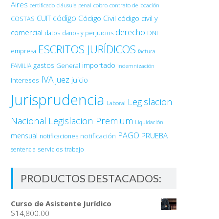
Aires
certificado
cobro
contrato de locación
cláusula penal
código
Código Civil
código civil y
CUIT
COSTAS
derecho
comercial
DNI
datos
daños y perjuicios
ESCRITOS JURÍDICOS
empresa
factura
gastos
importado
General
FAMILIA
indemnización
IVA
juez
juicio
intereses
Jurisprudencia
Legislacion
Laboral
Nacional
Legislacion Premium
Liquidación
PAGO
PRUEBA
mensual
notificación
notificaciones
sentencia
servicios
trabajo
PRODUCTOS DESTACADOS:
Curso de Asistente Jurídico
$
14,800.00