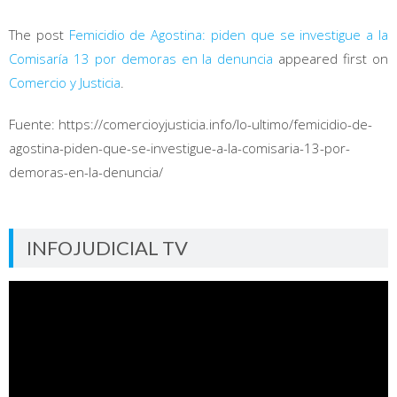
The post
Femicidio de Agostina: piden que se investigue a la
Comisaría 13 por demoras en la denuncia
appeared first on
Comercio y Justicia
.
Fuente: https://comercioyjusticia.info/lo-ultimo/femicidio-de-
agostina-piden-que-se-investigue-a-la-comisaria-13-por-
demoras-en-la-denuncia/
INFOJUDICIAL TV