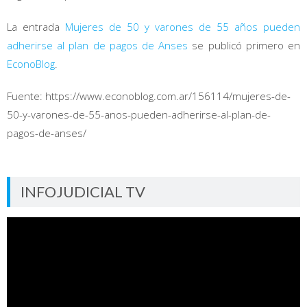
La entrada
Mujeres de 50 y varones de 55 años pueden
adherirse al plan de pagos de Anses
se publicó primero en
EconoBlog
.
Fuente: https://www.econoblog.com.ar/156114/mujeres-de-
50-y-varones-de-55-anos-pueden-adherirse-al-plan-de-
pagos-de-anses/
INFOJUDICIAL TV