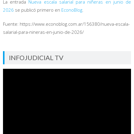
La entrada
Nueva escala salarial para niñeras en junio de
2026
se publicó primero en
EconoBlog
.
Fuente: https://www.econoblog.com.ar/156380/nueva-escala-
salarial-para-nineras-en-junio-de-2026/
INFOJUDICIAL TV