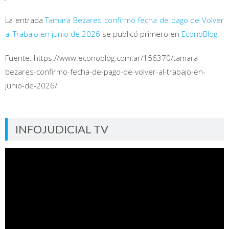
La entrada
Tamara Bezares confirmó fecha de pago de Volver
al Trabajo en junio de 2026
se publicó primero en
EconoBlog
.
Fuente: https://www.econoblog.com.ar/156370/tamara-
bezares-confirmo-fecha-de-pago-de-volver-al-trabajo-en-
junio-de-2026/
INFOJUDICIAL TV