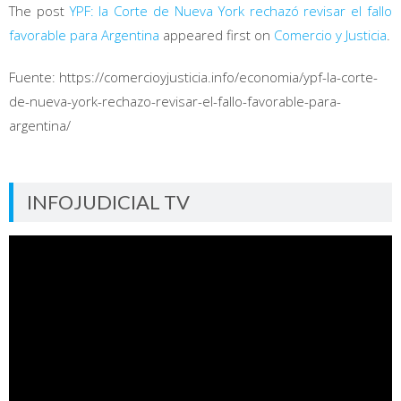
The post
YPF: la Corte de Nueva York rechazó revisar el fallo
favorable para Argentina
appeared first on
Comercio y Justicia
.
Fuente: https://comercioyjusticia.info/economia/ypf-la-corte-
de-nueva-york-rechazo-revisar-el-fallo-favorable-para-
argentina/
INFOJUDICIAL TV