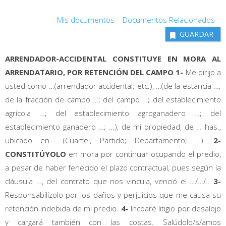
Mis documentos
Documentos Relacionados
GUARDAR
ARRENDADOR-ACCIDENTAL CONSTITUYE EN MORA AL
ARRENDATARIO, POR RETENCIÓN DEL CAMPO 1-
Me dirijo a
usted como …(arrendador accidental; etc.), …(de la estancia …;
de la fracción de campo …; del campo …; del establecimiento
agrícola …; del establecimiento agroganadero …; del
establecimiento ganadero …; …), de mi propiedad, de … has.,
ubicado en …(Cuartel, Partido; Departamento; …).
2-
CONSTITÚYOLO
en mora por continuar ocupando el predio,
a pesar de haber fenecido el plazo contractual, pues según la
cláusula …, del contrato que nos vincula, venció el …/…/..
3-
Responsabilízolo por los daños y perjuicios que me causa su
retención indebida de mi predio.
4-
Incoaré litigio por desalojo
y cargará también con las costas. Salúdolo/s/amos