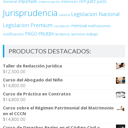
IVA
juez
juicio
importado
General
intereses
indemnización
Jurisprudencia
Legislacion Nacional
Laboral
Legislacion Premium
mensual
notificaciones
Liquidación
PAGO
PRUEBA
notificación
sentencia
servicios
trabajo
PRODUCTOS DESTACADOS:
Taller de Redacción Jurídica
$
12,500.00
Curso del Abogado del Niño
$
14,800.00
Curso de Práctica en Contratos
$
14,800.00
Curso sobre el Régimen Patrimonial del Matrimonio
en el CCCN
$
14,800.00
Curso de Derechos Reales en el Código Civil y