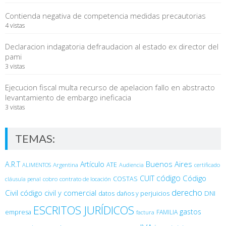
Contienda negativa de competencia medidas precautorias
4 vistas
Declaracion indagatoria defraudacion al estado ex director del
pami
3 vistas
Ejecucion fiscal multa recurso de apelacion fallo en abstracto
levantamiento de embargo ineficacia
3 vistas
TEMAS:
Buenos Aires
A.R.T
Artículo
Argentina
ATE
ALIMENTOS
Audiencia
certificado
código
Código
CUIT
COSTAS
cobro
contrato de locación
cláusula penal
derecho
Civil
código civil y comercial
DNI
datos
daños y perjuicios
ESCRITOS JURÍDICOS
gastos
empresa
FAMILIA
factura