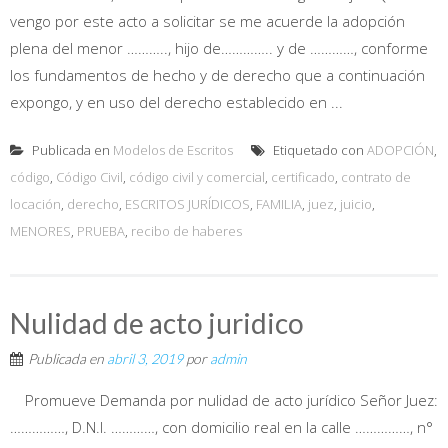
vengo por este acto a solicitar se me acuerde la adopción
plena del menor ……….., hijo de………….. y de …………, conforme
los fundamentos de hecho y de derecho que a continuación
expongo, y en uso del derecho establecido en ...
Publicada en
Modelos de Escritos
Etiquetado con
ADOPCIÓN
,
código
,
Código Civil
,
código civil y comercial
,
certificado
,
contrato de
locación
,
derecho
,
ESCRITOS JURÍDICOS
,
FAMILIA
,
juez
,
juicio
,
MENORES
,
PRUEBA
,
recibo de haberes
Nulidad de acto juridico
Publicada en
abril 3, 2019
por
admin
Promueve Demanda por nulidad de acto jurídico Señor Juez:
……………, D.N.I. …………, con domicilio real en la calle ……………, n°