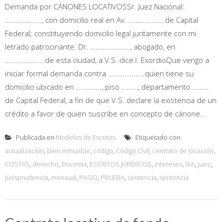
Demanda por CÁNONES LOCATIVOSSr. Juez Nacional:
……………….., con domicilio real en Av. ………………..de Capital
Federal; constituyendo domicilio legal juntamente con mi
letrado patrocinante: Dr. …………………., abogado, en
………………….de esta ciudad, a V.S. dice:I. ExordioQue vengo a
iniciar formal demanda contra ………………..quien tiene su
domicilio ubicado en ………….., piso ………, departamento ………
de Capital Federal, a fin de que V.S. declare la existencia de un
crédito a favor de quien suscribe en concepto de cánone...
Publicada en
Modelos de Escritos
Etiquetado con
actualización
,
bien inmueble
,
código
,
Código Civil
,
contrato de locación
,
COSTAS
,
derecho
,
Doctrina
,
ESCRITOS JURÍDICOS
,
intereses
,
IVA
,
juez
,
Jurisprudencia
,
mensual
,
PAGO
,
PRUEBA
,
sentencia
,
sentencia