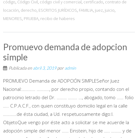
código
,
Código Civil
,
código civil y comercial
,
certificado
,
contrato de
locación
,
derecho
,
ESCRITOS JURÍDICOS
,
FAMILIA
,
juez
,
juicio
,
MENORES
,
PRUEBA
,
recibo de haberes
Promuevo demanda de adopcion
simple
Publicada en
abril 3, 2019
por
admin
PROMUEVO Demanda de ADOPCIÓN SIMPLESeñor Juez
Nacional:………… ……….., por derecho propio, contando con el
patrocinio letrado del Dr. ……… …….. …, abogado, tomo …… folio
….. C.P.A.C.F., con quien constituyo domicilio legal en la calle
…………de ésta ciudad, a Ud. respetuosamente digo:I.
ObjetoQue vengo por éste acto a solicitar se me acuerde la
adopción simple del menor …… Einstein, hijo de ….. ……… y de