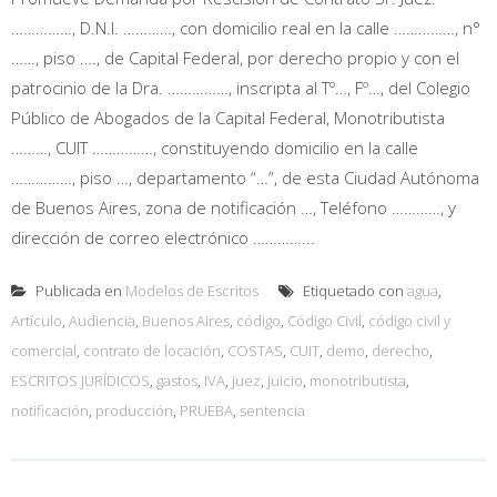
……………, D.N.I. …………, con domicilio real en la calle ……………, n°
……, piso …., de Capital Federal, por derecho propio y con el
patrocinio de la Dra. ……………, inscripta al Tº…, Fº…, del Colegio
Público de Abogados de la Capital Federal, Monotributista
………, CUIT ……………, constituyendo domicilio en la calle
……………, piso …, departamento “…”, de esta Ciudad Autónoma
de Buenos Aires, zona de notificación …, Teléfono …………, y
dirección de correo electrónico …………...
Publicada en
Modelos de Escritos
Etiquetado con
agua
,
Artículo
,
Audiencia
,
Buenos Aires
,
código
,
Código Civil
,
código civil y
comercial
,
contrato de locación
,
COSTAS
,
CUIT
,
demo
,
derecho
,
ESCRITOS JURÍDICOS
,
gastos
,
IVA
,
juez
,
juicio
,
monotributista
,
notificación
,
producción
,
PRUEBA
,
sentencia