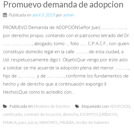
Promuevo demanda de adopcion
Publicada en
abril 3, 2019
por
admin
PROMUEVO Demanda de ADOPCIÓNSeñor Juez:…………. ……..,
por derecho propio, contando con el patrocinio letrado del Dr.
……. ……… …….., abogado, tomo … folio …… C.P.A.C.F., con quien
constituyo domicilio legal en la calle …………de esta ciudad, a
Ud. respetuosamente digo:I. ObjetoQue vengo por éste acto
a solicitar se me acuerde la adopción plena del menor ……. ….,
hijo de ….. ………. y de …… …….., conforme los fundamentos de
hecho y de derecho que a continuación expongo.II.
HechosQue como lo acredito con...
Publicada en
Modelos de Escritos
Etiquetado con
ADOPCIÓN
,
certificado
,
contrato de locación
,
derecho
,
ESCRITOS JURÍDICOS
,
FAMILIA
,
juez
,
juicio
,
MENORES
,
PRUEBA
,
recibo de haberes