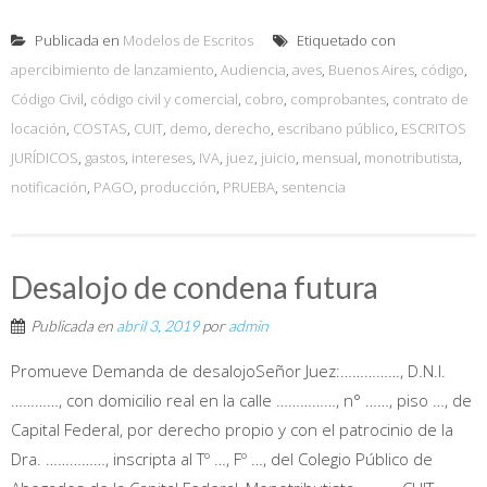
Publicada en
Modelos de Escritos
Etiquetado con
apercibimiento de lanzamiento
,
Audiencia
,
aves
,
Buenos Aires
,
código
,
Código Civil
,
código civil y comercial
,
cobro
,
comprobantes
,
contrato de
locación
,
COSTAS
,
CUIT
,
demo
,
derecho
,
escribano público
,
ESCRITOS
JURÍDICOS
,
gastos
,
intereses
,
IVA
,
juez
,
juicio
,
mensual
,
monotributista
,
notificación
,
PAGO
,
producción
,
PRUEBA
,
sentencia
Desalojo de condena futura
Publicada en
abril 3, 2019
por
admin
Promueve Demanda de desalojoSeñor Juez:……………, D.N.I.
…………, con domicilio real en la calle ……………, n° ……, piso …, de
Capital Federal, por derecho propio y con el patrocinio de la
Dra. ……………, inscripta al Tº …, Fº …, del Colegio Público de