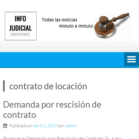
Saltar
al
contenido
contrato de locación
Demanda por rescisión de
contrato
Publicada en
abril 3, 2019
por
admin
Promueve Demanda por Rescisión de Contrato Sr. Juez: