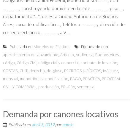
Abogados de la Capital Federal, Monotributista ………, CUIT
……………, constituyendo domicilio en la calle ……………, piso …,
departamento “…”, de esta Ciudad Autónoma de Buenos
Aires, zona de notificación …, Teléfono …………, y dirección de
correo electrónico ……………, a V....
Publicada en
Modelos de Escritos
Etiquetado con
apercibimiento de lanzamiento
,
Artículo
,
Audiencia
,
Buenos Aires
,
código
,
Código Civil
,
código civil y comercial
,
contrato de locación
,
COSTAS
,
CUIT
,
derecho
,
desglose
,
ESCRITOS JURÍDICOS
,
IVA
,
juez
,
mensual
,
monotributista
,
notificación
,
PAGO
,
PRACTICA
,
PROCESAL
CIVIL Y COMERCIAL
,
producción
,
PRUEBA
,
sentencia
Demanda por canones locativos
Publicada en
abril 3, 2019
por
admin