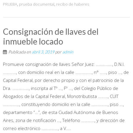
PRUEBA
,
prueba documental
,
recibo de haberes
Consignación de llaves del
inmueble locado
Publicada en
abril 3, 2019
por
admin
Promueve consignación de llaves Señor Juez: ……………, D.N.I.
…………, con domicilio real en la calle ……………, n° ……, piso …, de
Capital Federal, por derecho propio y con el patrocinio de la
Dra. ……………, inscripta al Tº …, Fº …, del Colegio Público de
Abogados de la Capital Federal, Monotributista ………, CUIT
……………, constituyendo domicilio en la calle ……………, piso …,
departamento “…”, de esta Ciudad Autónoma de Buenos
Aires, zona de notificación …, Teléfono …………, y dirección de
correo electrónico ……………, a V....