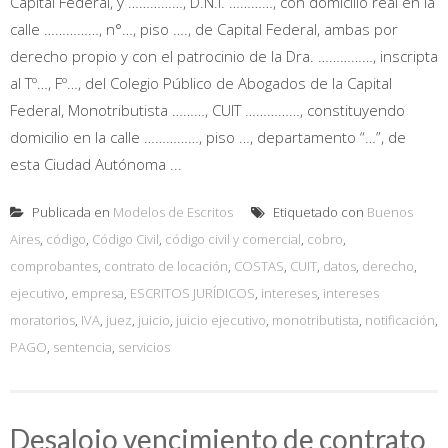
Capital Federal, y ……………, D.N.I. …………, con domicilio real en la
calle ……………, n°…, piso …., de Capital Federal, ambas por
derecho propio y con el patrocinio de la Dra. ……………, inscripta
al Tº…, Fº…, del Colegio Público de Abogados de la Capital
Federal, Monotributista ………, CUIT ……………, constituyendo
domicilio en la calle ……………, piso …, departamento “…”, de
esta Ciudad Autónoma ...
Publicada en
Modelos de Escritos
Etiquetado con
Buenos
Aires
,
código
,
Código Civil
,
código civil y comercial
,
cobro
,
comprobantes
,
contrato de locación
,
COSTAS
,
CUIT
,
datos
,
derecho
,
ejecutivo
,
empresa
,
ESCRITOS JURÍDICOS
,
intereses
,
intereses
moratorios
,
IVA
,
juez
,
juicio
,
juicio ejecutivo
,
monotributista
,
notificación
,
PAGO
,
sentencia
,
servicios
Desalojo vencimiento de contrato