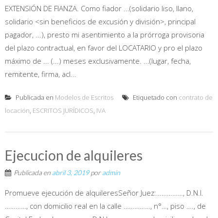
EXTENSIÓN DE FIANZA. Como fiador ...(solidario liso, llano,
solidario <sin beneficios de excusión y división>, principal
pagador, ...), presto mi asentimiento a la prórroga provisoria
del plazo contractual, en favor del LOCATARIO y pro el plazo
máximo de ... (...) meses exclusivamente. ...(lugar, fecha,
remitente, firma, acl...
Publicada en
Modelos de Escritos
Etiquetado con
contrato de
locación
,
ESCRITOS JURÍDICOS
,
IVA
Ejecucion de alquileres
Publicada en
abril 3, 2019
por
admin
Promueve ejecución de alquileresSeñor Juez:……………, D.N.I.
…………, con domicilio real en la calle ……………, n°…, piso …., de