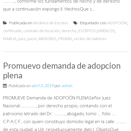
…… …., conforme los fundamentos de hecho y de derecho
que a continuación expongo.II. HechosQue c...
Publicada en
Modelos de Escritos
Etiquetado con
ADOPCIÓN
,
certificado
,
contrato de locación
,
derecho
,
ESCRITOS JURÍDICOS
,
FAMILIA
,
juez
,
juicio
,
MENORES
,
PRUEBA
,
recibo de haberes
Promuevo demanda de adopcion
plena
Publicada en
abril 3, 2019
por
admin
PROMUEVE Demanda de ADOPCIÓN PLENASeñor Juez
Nacional:………….., por derecho propio, contando con el
patrocinio letrado del Dr. ………., abogado, tomo … folio ….
C.P.A.C.F., con quien constituyo domicilio legal en la calle ……….
de esta ciudad, a Ud. respetuosamente digo:I. ObjetoQue