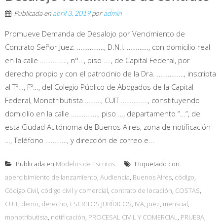
Publicada en
abril 3, 2019
por
admin
Promueve Demanda de Desalojo por Vencimiento de
Contrato Señor Juez: ……………, D.N.I. …………, con domicilio real
en la calle ……………, n°…, piso …., de Capital Federal, por
derecho propio y con el patrocinio de la Dra. ……………, inscripta
al Tº…, Fº…, del Colegio Público de Abogados de la Capital
Federal, Monotributista ………, CUIT ……………, constituyendo
domicilio en la calle ……………, piso …, departamento “…”, de
esta Ciudad Autónoma de Buenos Aires, zona de notificación
…, Teléfono …………, y dirección de correo e...
Publicada en
Modelos de Escritos
Etiquetado con
apercibimiento de lanzamiento
,
Audiencia
,
Buenos Aires
,
código
,
Código Civil
,
código civil y comercial
,
contrato de locación
,
COSTAS
,
CUIT
,
demo
,
derecho
,
ESCRITOS JURÍDICOS
,
IVA
,
juez
,
mensual
,
monotributista
,
notificación
,
PROCESAL CIVIL Y COMERCIAL
,
PRUEBA
,