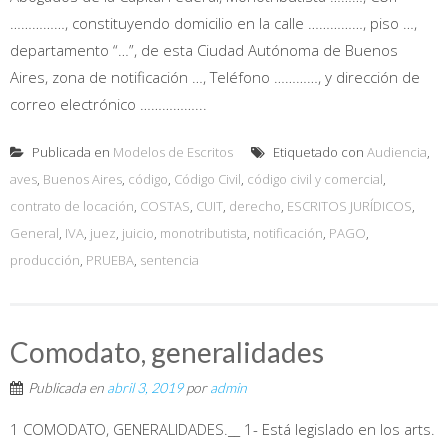
……………, constituyendo domicilio en la calle ……………, piso …,
departamento “…”, de esta Ciudad Autónoma de Buenos
Aires, zona de notificación …, Teléfono …………, y dirección de
correo electrónico ……………...
Publicada en
Modelos de Escritos
Etiquetado con
Audiencia
,
aves
,
Buenos Aires
,
código
,
Código Civil
,
código civil y comercial
,
contrato de locación
,
COSTAS
,
CUIT
,
derecho
,
ESCRITOS JURÍDICOS
,
General
,
IVA
,
juez
,
juicio
,
monotributista
,
notificación
,
PAGO
,
producción
,
PRUEBA
,
sentencia
Comodato, generalidades
Publicada en
abril 3, 2019
por
admin
1 COMODATO, GENERALIDADES.__ 1- Está legislado en los arts.