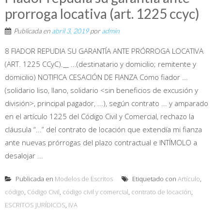
prorroga locativa (art. 1225 ccyc)
Publicada en
abril 3, 2019
por
admin
8 FIADOR REPUDIA SU GARANTÍA ANTE PRÓRROGA LOCATIVA
(ART. 1225 CCyC).__ ...(destinatario y domicilio; remitente y
domicilio) NOTIFICA CESACIÓN DE FIANZA Como fiador ...
(solidario liso, llano, solidario <sin beneficios de excusión y
división>, principal pagador, ...), según contrato ... y amparado
en el artículo 1225 del Código Civil y Comercial, rechazo la
cláusula “...” del contrato de locación que extendía mi fianza
ante nuevas prórrogas del plazo contractual e INTÍMOLO a
desalojar ...
Publicada en
Modelos de Escritos
Etiquetado con
Artículo
,
código
,
Código Civil
,
código civil y comercial
,
contrato de locación
,
ESCRITOS JURÍDICOS
,
IVA