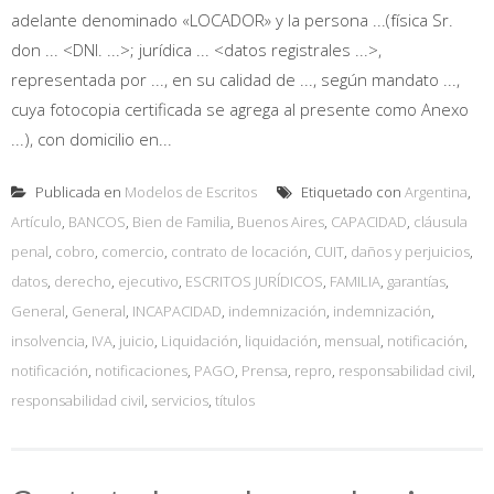
adelante denominado «LOCADOR» y la persona ...(física Sr.
don ... <DNI. ...>; jurídica ... <datos registrales ...>,
representada por ..., en su calidad de ..., según mandato ...,
cuya fotocopia certificada se agrega al presente como Anexo
...), con domicilio en...
Publicada en
Modelos de Escritos
Etiquetado con
Argentina
,
Artículo
,
BANCOS
,
Bien de Familia
,
Buenos Aires
,
CAPACIDAD
,
cláusula
penal
,
cobro
,
comercio
,
contrato de locación
,
CUIT
,
daños y perjuicios
,
datos
,
derecho
,
ejecutivo
,
ESCRITOS JURÍDICOS
,
FAMILIA
,
garantías
,
General
,
General
,
INCAPACIDAD
,
indemnización
,
indemnización
,
insolvencia
,
IVA
,
juicio
,
Liquidación
,
liquidación
,
mensual
,
notificación
,
notificación
,
notificaciones
,
PAGO
,
Prensa
,
repro
,
responsabilidad civil
,
responsabilidad civil
,
servicios
,
títulos