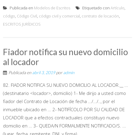
Publicada en
Modelos de Escritos
Etiquetado con
Artículo
,
código
,
Código Civil
,
código civil y comercial
,
contrato de locación
,
ESCRITOS JURÍDICOS
Fiador notifica su nuevo domicilio
al locador
Publicada en
abril 3, 2019
por
admin
82. FIADOR NOTIFICA SU NUEVO DOMICILIO AL LOCADOR.__ ...
(destinatario <locador>, domicilio) 1- Me dirijo a usted como
fiador del Contrato de Locación de fecha .../.../.., por el
inmueble ubicado en ... 2- NOTIFÍCOLO POR SU CALIDAD DE
LOCADOR que a efectos contractuales constituyo nuevo
domicilio en ... 3- QUEDA/N FORMALMENTE NOTIFICADO/S. ...
(lugar, fecha, remitente, DNI. y firma)