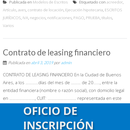
Publicada en
Modelos de Escritos
Etiquetado con
acreedor
,
Artículo
,
aves
,
contrato de locación
,
Ejecución hipotecaria
,
ESCRITOS
JURÍDICOS
,
IVA
,
negocios
,
notificaciones
,
PAGO
,
PRUEBA
,
títulos
,
Varios
Contrato de leasing financiero
Publicada en
abril 3, 2019
por
admin
CONTRATO DE LEASING FINANCIERO En la Ciudad de Buenos
Aires, a los …………días del mes de ……… de 20……, entre la
entidad financiera (nombre o razón social), con domicilio legal
en ……………………, CUIT: ……………………… representada en este
acto por el Sr. ……………………, DNI …………………, en su calidad de
OFICIO DE
…………… conforme (mencionar instrumento que acredita su
INSCRIPCIÓN
personería) cuya copia se adjunta y forma parte del presente,
por una parte, en adelante EL DADOR, y el Sr. ……………………,