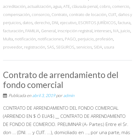
acreditación
,
actualización
,
agua
,
ATE
,
cláusula penal
,
cobro
,
comercio
,
compensación
,
consorcio
,
Contrato
,
contrato de locación
,
CUIT
,
daños y
perjuicios
,
datos
,
derecho
,
DNI
,
ejecutivo
,
ESCRITOS JURÍDICOS
,
factura
,
facturación
,
FAMILIA
,
General
,
inscripción registral
,
intereses
,
IVA
,
juicio
,
Multa
,
notificación
,
notificaciones
,
PAGO
,
perjuicio
,
profesión
,
proveedor
,
registración
,
SAS
,
SEGUROS
,
servicios
,
SIDA
,
usura
Contrato de arrendamiento del
fondo comercial
Publicada en
abril 3, 2019
por
admin
CONTRATO DE ARRENDAMIENTO DEL FONDO COMERCIAL
(ARRIENDO EN $ Ó EUA$).__ CONTRATO DE ARRENDAMIENTO
DE FONDO DE COMERCIO. PRELIMINAR (A- Partes) Entre el Sr.
don ... (DNI. ... y CUIT. ...), domiciliado en ..., por una parte, más