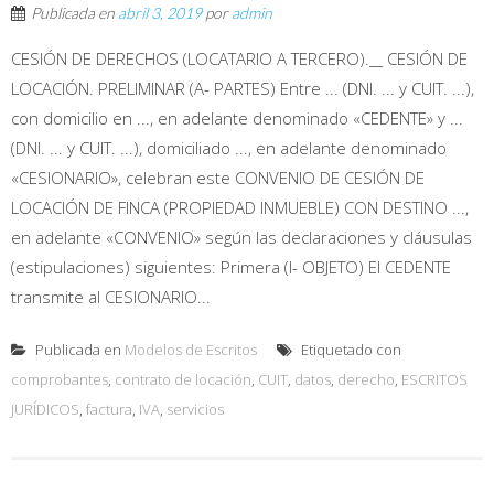
Publicada en
abril 3, 2019
por
admin
CESIÓN DE DERECHOS (LOCATARIO A TERCERO).__ CESIÓN DE
LOCACIÓN. PRELIMINAR (A- PARTES) Entre ... (DNI. ... y CUIT. ...),
con domicilio en ..., en adelante denominado «CEDENTE» y ...
(DNI. ... y CUIT. ...), domiciliado ..., en adelante denominado
«CESIONARIO», celebran este CONVENIO DE CESIÓN DE
LOCACIÓN DE FINCA (PROPIEDAD INMUEBLE) CON DESTINO ...,
en adelante «CONVENIO» según las declaraciones y cláusulas
(estipulaciones) siguientes: Primera (I- OBJETO) El CEDENTE
transmite al CESIONARIO...
Publicada en
Modelos de Escritos
Etiquetado con
comprobantes
,
contrato de locación
,
CUIT
,
datos
,
derecho
,
ESCRITOS
JURÍDICOS
,
factura
,
IVA
,
servicios