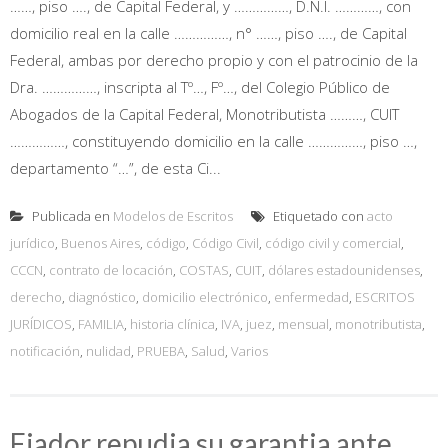
……, piso …., de Capital Federal, y ……………, D.N.I. …………, con
domicilio real en la calle ……………, n° ……, piso …., de Capital
Federal, ambas por derecho propio y con el patrocinio de la
Dra. ……………, inscripta al Tº…, Fº…, del Colegio Público de
Abogados de la Capital Federal, Monotributista ………, CUIT
……………, constituyendo domicilio en la calle ……………, piso …,
departamento “…”, de esta Ci...
Publicada en
Modelos de Escritos
Etiquetado con
acto
jurídico
,
Buenos Aires
,
código
,
Código Civil
,
código civil y comercial
,
CCCN
,
contrato de locación
,
COSTAS
,
CUIT
,
dólares estadounidenses
,
derecho
,
diagnóstico
,
domicilio electrónico
,
enfermedad
,
ESCRITOS
JURÍDICOS
,
FAMILIA
,
historia clínica
,
IVA
,
juez
,
mensual
,
monotributista
,
notificación
,
nulidad
,
PRUEBA
,
Salud
,
Varios
Fiador repudia su garantia ante