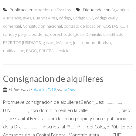
Publicada en
Modelos de Escritos
Etiquetado con
Argentina
,
Audiencia
,
aves
,
Buenos Aires
,
código
,
Código Civil
,
código civil y
comercial
,
Constitución nacional
,
contrato de locación
,
COSTAS
,
CUIT
,
daños y perjuicios
,
demo
,
derecho
,
desglose
,
Domicilio constituido
,
ESCRITOS JURÍDICOS
,
gastos
,
IVA
,
juez
,
juicio
,
monotributista
,
notificación
,
PAGO
,
PRUEBA
,
servicios
Consignacion de alquileres
Publicada en
abril 3, 2019
por
admin
Promueve consignación de alquileresSeñor Juez:……………,
D.N.I. …………, con domicilio real en la calle ……………, n°……, piso
…, de Capital Federal, por derecho propio y con el patrocinio
de la Dra. ……………, inscripta al Tº …, Fº …, del Colegio Público de
Abogados de la Capital Federal, Monotributista ………, CUIT