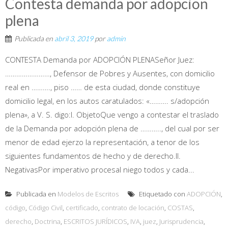
Contesta demanda por adopcion
plena
Publicada en
abril 3, 2019
por
admin
CONTESTA Demanda por ADOPCIÓN PLENASeñor Juez:
……………………, Defensor de Pobres y Ausentes, con domicilio
real en ………., piso …… de esta ciudad, donde constituye
domicilio legal, en los autos caratulados: «………. s/adopción
plena», a V. S. digo:I. ObjetoQue vengo a contestar el traslado
de la Demanda por adopción plena de ……….., del cual por ser
menor de edad ejerzo la representación, a tenor de los
siguientes fundamentos de hecho y de derecho.II.
NegativasPor imperativo procesal niego todos y cada...
Publicada en
Modelos de Escritos
Etiquetado con
ADOPCIÓN
,
código
,
Código Civil
,
certificado
,
contrato de locación
,
COSTAS
,
derecho
,
Doctrina
,
ESCRITOS JURÍDICOS
,
IVA
,
juez
,
Jurisprudencia
,