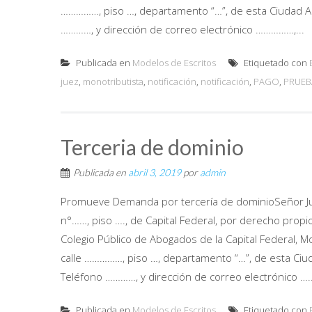
……………, piso …, departamento “…”, de esta Ciudad Au
…………, y dirección de correo electrónico ……………,...
Publicada en
Modelos de Escritos
Etiquetado con
juez
,
monotributista
,
notificación
,
notificación
,
PAGO
,
PRUEB
Terceria de dominio
Publicada en
abril 3, 2019
por
admin
Promueve Demanda por tercería de dominioSeñor Jue
n°……, piso …., de Capital Federal, por derecho propio 
Colegio Público de Abogados de la Capital Federal, 
calle ……………, piso …, departamento “…”, de esta Ciu
Teléfono …………, y dirección de correo electrónico …..
Publicada en
Modelos de Escritos
Etiquetado con