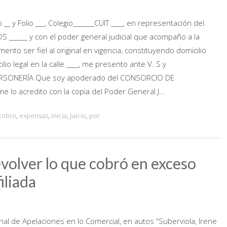
o __ y Folio ___, Colegio_______CUIT ____, en representación del
_____ y con el poder general judicial que acompaño a la
ento ser fiel al original en vigencia, constituyendo domicilio
ilio legal en la calle ____, me presento ante V. S y
PERSONERÍA Que soy apoderado del CONSORCIO DE
e lo acredito con la copia del Poder General J...
cobro
,
expensas
,
inicia
,
juicio
,
por
volver lo que cobró en exceso
iliada
nal de Apelaciones en lo Comercial, en autos “Suberviola, Irene