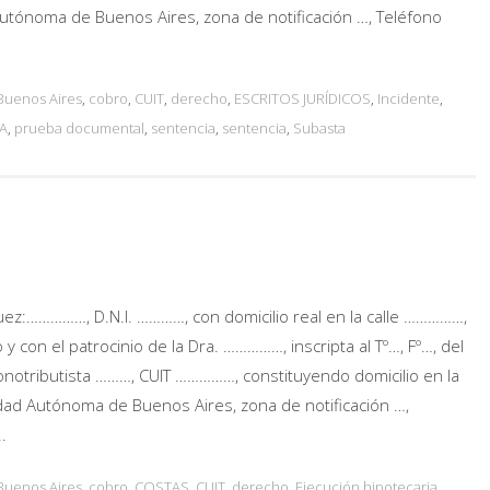
tónoma de Buenos Aires, zona de notificación …, Teléfono
Buenos Aires
,
cobro
,
CUIT
,
derecho
,
ESCRITOS JURÍDICOS
,
Incidente
,
A
,
prueba documental
,
sentencia
,
sentencia
,
Subasta
z:……………, D.N.I. …………, con domicilio real en la calle ……………,
y con el patrocinio de la Dra. ……………, inscripta al Tº…, Fº…, del
Monotributista ………, CUIT ……………, constituyendo domicilio en la
dad Autónoma de Buenos Aires, zona de notificación …,
.
Buenos Aires
,
cobro
,
COSTAS
,
CUIT
,
derecho
,
Ejecución hipotecaria
,