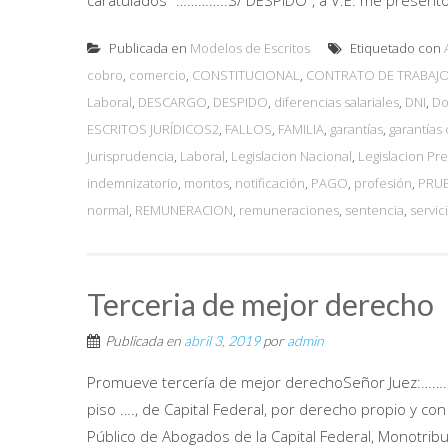
caratulados “…………..S/ DESPIDO”, a V.E. me present
Publicada en
Modelos de Escritos
Etiquetado con
cobro
,
comercio
,
CONSTITUCIONAL
,
CONTRATO DE TRABAJ
Laboral
,
DESCARGO
,
DESPIDO
,
diferencias salariales
,
DNI
,
Do
ESCRITOS JURÍDICOS2
,
FALLOS
,
FAMILIA
,
garantías
,
garantías
Jurisprudencia
,
Laboral
,
Legislacion Nacional
,
Legislacion P
indemnizatorio
,
montos
,
notificación
,
PAGO
,
profesión
,
PRU
normal
,
REMUNERACION
,
remuneraciones
,
sentencia
,
servic
Terceria de mejor derecho
Publicada en
abril 3, 2019
por
admin
Promueve tercería de mejor derechoSeñor Juez:……………
piso …., de Capital Federal, por derecho propio y con 
Público de Abogados de la Capital Federal, Monotribu