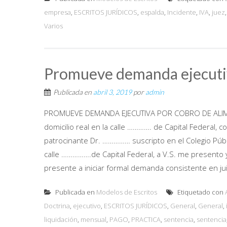
empresa
,
ESCRITOS JURÍDICOS
,
espalda
,
Incidente
,
IVA
,
juez
Varios
Promueve demanda ejecutiv
Publicada en
abril 3, 2019
por
admin
PROMUEVE DEMANDA EJECUTIVA POR COBRO DE ALIME
domicilio real en la calle …………. de Capital Federal, 
patrocinante Dr. …………… suscripto en el Colegio Públi
calle …………….de Capital Federal, a V.S. me presento y
presente a iniciar formal demanda consistente en juic
Publicada en
Modelos de Escritos
Etiquetado con
Doctrina
,
ejecutivo
,
ESCRITOS JURÍDICOS
,
General
,
General
,
liquidación
,
mensual
,
PAGO
,
PRACTICA
,
sentencia
,
sentencia