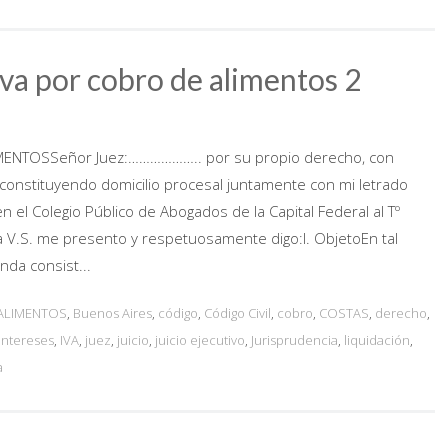
a por cobro de alimentos 2
NTOSSeñor Juez:……………….. por su propio derecho, con
, constituyendo domicilio procesal juntamente con mi letrado
 el Colegio Público de Abogados de la Capital Federal al Tº
a V.S. me presento y respetuosamente digo:I. ObjetoEn tal
nda consist...
ALIMENTOS
,
Buenos Aires
,
código
,
Código Civil
,
cobro
,
COSTAS
,
derecho
,
intereses
,
IVA
,
juez
,
juicio
,
juicio ejecutivo
,
Jurisprudencia
,
liquidación
,
a