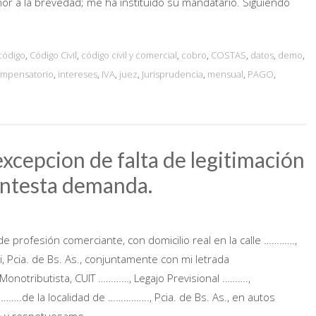
r a la brevedad; me ha instituido su mandatario. Siguiendo
código
,
Código Civil
,
código civil y comercial
,
cobro
,
COSTAS
,
datos
,
demo
,
ompensatorio
,
intereses
,
IVA
,
juez
,
Jurisprudencia
,
mensual
,
PAGO
,
cepcion de falta de legitimación
ontesta demanda.
de profesión comerciante, con domicilio real en la calle …………,
i, Pcia. de Bs. As., conjuntamente con mi letrada
A Monotributista, CUIT …………, Legajo Previsional ……….,
……….de la localidad de ……………., Pcia. de Bs. As., en autos