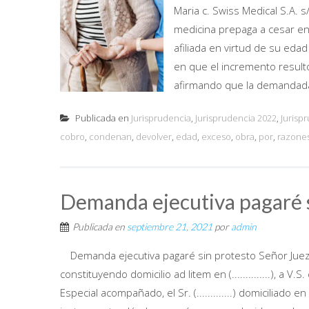
Maria c. Swiss Medical S.A. 
medicina prepaga a cesar en 
afiliada en virtud de su eda
en que el incremento resultó
afirmando que la demandada
Publicada en
Jurisprudencia
,
Jurisprudencia 2022
,
Jurisp
cobro
,
condenan
,
devolver
,
edad
,
exceso
,
obra
,
por
,
razone
Demanda ejecutiva pagaré 
Publicada en
septiembre 21, 2021
por
admin
Demanda ejecutiva pagaré sin protesto Señor Juez: (.......
constituyendo domicilio ad litem en (..............), a
Especial acompañado, el Sr. (.............) domiciliado e