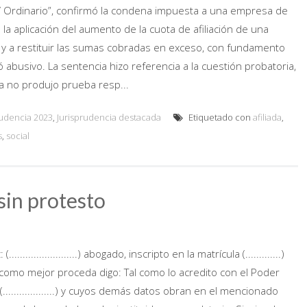
s/ Ordinario”, confirmó la condena impuesta a una empresa de
la aplicación del aumento de la cuota de afiliación de una
d y a restituir las sumas cobradas en exceso, con fundamento
 abusivo. La sentencia hizo referencia a la cuestión probatoria,
 no produjo prueba resp...
rudencia 2023
,
Jurisprudencia destacada
Etiquetado con
afiliada
,
s
,
social
sin protesto
..................) abogado, inscripto en la matrícula (.............)
 V.S. como mejor proceda digo: Tal como lo acredito con el Poder
n (...................) y cuyos demás datos obran en el mencionado