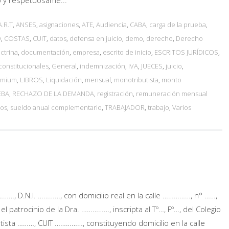
o y respetuosame...
A.R.T
,
ANSES
,
asignaciones
,
ATE
,
Audiencia
,
CABA
,
carga de la prueba
,
O
,
COSTAS
,
CUIT
,
datos
,
defensa en juicio
,
demo
,
derecho
,
Derecho
ctrina
,
documentación
,
empresa
,
escrito de inicio
,
ESCRITOS JURÍDICOS
,
 constitucionales
,
General
,
indemnización
,
IVA
,
JUECES
,
juicio
,
remium
,
LIBROS
,
Liquidación
,
mensual
,
monotributista
,
monto
EBA
,
RECHAZO DE LA DEMANDA
,
registración
,
remuneración mensual
ios
,
sueldo anual complementario
,
TRABAJADOR
,
trabajo
,
Varios
, D.N.I. …………, con domicilio real en la calle ……………, n° ……,
el patrocinio de la Dra. ……………, inscripta al Tº…, Fº…, del Colegio
tista ………, CUIT ……………, constituyendo domicilio en la calle