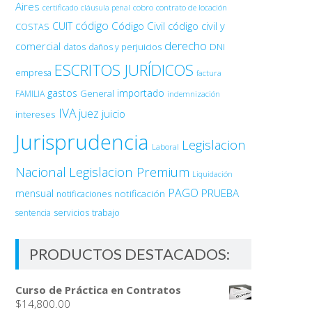
Aires
certificado
cobro
contrato de locación
cláusula penal
código
Código Civil
código civil y
CUIT
COSTAS
derecho
comercial
DNI
datos
daños y perjuicios
ESCRITOS JURÍDICOS
empresa
factura
gastos
importado
General
FAMILIA
indemnización
IVA
juez
juicio
intereses
Jurisprudencia
Legislacion
Laboral
Nacional
Legislacion Premium
Liquidación
PAGO
PRUEBA
mensual
notificación
notificaciones
sentencia
servicios
trabajo
PRODUCTOS DESTACADOS:
Curso de Práctica en Contratos
$
14,800.00