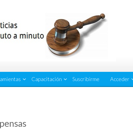
amientas
Capacitación
Suscribirme
Acceder
xpensas