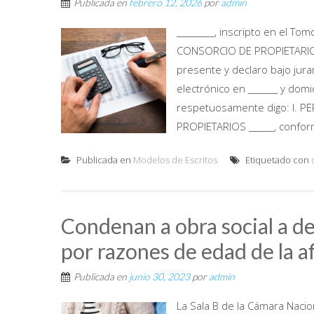
Publicada en
febrero 12, 2026
por
admin
_________, inscripto en el Tom
CONSORCIO DE PROPIETARIOS _
presente y declaro bajo juram
electrónico en _______ y domic
respetuosamente digo: I. 
PROPIETARIOS ______, conform
Publicada en
Modelos de Escritos
Etiquetado con
Condenan a obra social a de
por razones de edad de la af
Publicada en
junio 30, 2023
por
admin
La Sala B de la Cámara Nacio