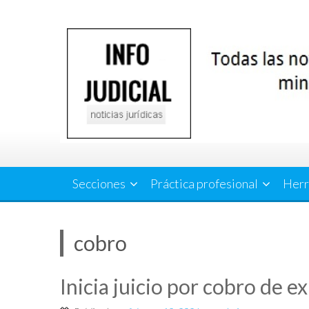
Saltar
al
contenido
Secciones
Práctica profesional
Herr
cobro
Inicia juicio por cobro de e