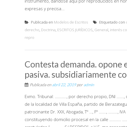
instrumento, dándose aquí por reproducidos en hono
expresas y precisa...
Publicada en
Modelos de Escritos
Etiquetado con
derecho
,
Doctrina
,
ESCRITOS JURÍDICOS
,
General
,
interés c
repro
Contesta demanda. opone ex
pasiva. subsidiariamente c
Publicada en
abril 22, 2019
por
admin
Exmo. Tribunal: ……….., por derecho propio, DNI ……., 
de la localidad de Villa España, partido de Berazategu
patrocinante Dr. XXX, Abogada, Tº …, Fº ……., ………, IV
constituyendo domicilio procesal en la calle ……….. …