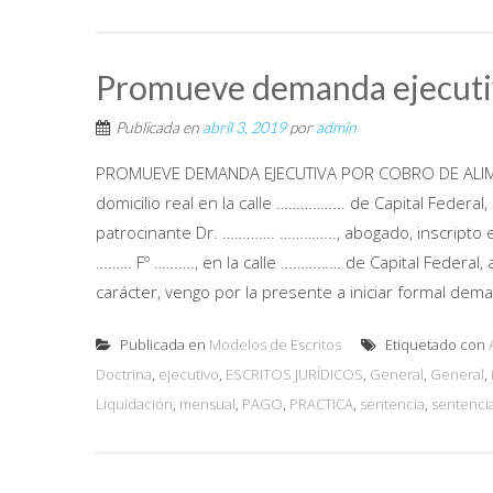
Promueve demanda ejecutiv
Publicada en
abril 3, 2019
por
admin
PROMUEVE DEMANDA EJECUTIVA POR COBRO DE ALIME
domicilio real en la calle …………….. de Capital Federal
patrocinante Dr. …………. ………….., abogado, inscripto en
……… Fº ………., en la calle …………… de Capital Federal, 
carácter, vengo por la presente a iniciar formal dema
Publicada en
Modelos de Escritos
Etiquetado con
Doctrina
,
ejecutivo
,
ESCRITOS JURÍDICOS
,
General
,
General
,
Liquidación
,
mensual
,
PAGO
,
PRACTICA
,
sentencia
,
sentenci