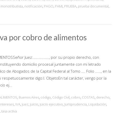
,
monotributista
,
notificación
,
PAGO
,
PAMI
,
PRUEBA
,
prueba documental
,
a por cobro de alimentos
NTOSSeñor Juez:…………….., por su propio derecho, con
constituyendo domicilio procesal juntamente con mi letrado
co de Abogados de la Capital Federal al Tomo …. Folio ……, en la
 respetuosamente digo:I. ObjetoEn tal carácter, vengo por la
io ej...
ALIMENTOS
,
Buenos Aires
,
código
,
Código Civil
,
cobro
,
COSTAS
,
derecho
,
intereses
,
IVA
,
juez
,
juicio
,
juicio ejecutivo
,
Jurisprudencia
,
Liquidación
,
,
tasa activa