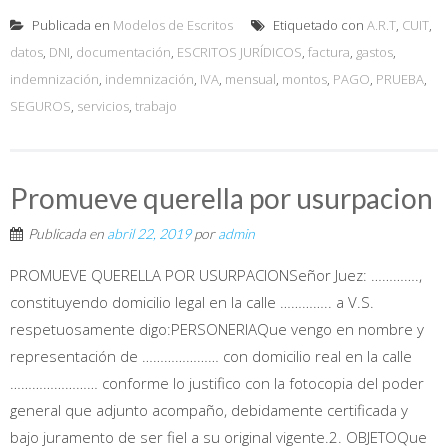
Publicada en
Modelos de Escritos
Etiquetado con
A.R.T
,
CUIT
,
datos
,
DNI
,
documentación
,
ESCRITOS JURÍDICOS
,
factura
,
gastos
,
indemnización
,
indemnización
,
IVA
,
mensual
,
montos
,
PAGO
,
PRUEBA
,
SEGUROS
,
servicios
,
trabajo
Promueve querella por usurpacion
Publicada en
abril 22, 2019
por
admin
PROMUEVE QUERELLA POR USURPACIONSeñor Juez: ………….,
constituyendo domicilio legal en la calle ………….. a V.S.
respetuosamente digo:PERSONERIAQue vengo en nombre y
representación de ………………… con domicilio real en la calle
…………………… conforme lo justifico con la fotocopia del poder
general que adjunto acompaño, debidamente certificada y
bajo juramento de ser fiel a su original vigente.2. OBJETOQue