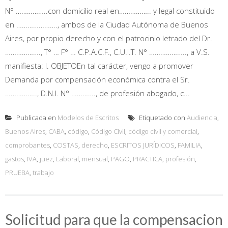
N° ……………..con domicilio real en…………….. y legal constituido
en …………………., ambos de la Ciudad Autónoma de Buenos
Aires, por propio derecho y con el patrocinio letrado del Dr.
………………., T° … F° … C.P.A.C.F., C.U.I.T. N° ……………….., a V.S.
manifiesta: I. OBJETOEn tal carácter, vengo a promover
Demanda por compensación económica contra el Sr.
…………….., D.N.I. N° …………., de profesión abogado, c...
Publicada en
Modelos de Escritos
Etiquetado con
Audiencia
,
Buenos Aires
,
CABA
,
código
,
Código Civil
,
código civil y comercial
,
comprobantes
,
COSTAS
,
derecho
,
ESCRITOS JURÍDICOS
,
FAMILIA
,
gastos
,
IVA
,
juez
,
Laboral
,
mensual
,
PAGO
,
PRACTICA
,
profesión
,
PRUEBA
,
trabajo
Solicitud para que la compensacion