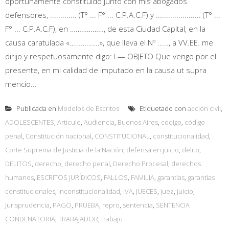
oportunamente constituido junto con mis abogados
defensores, ............. (T° ... F° ... C.P.A.C.F) y ...................... (T° ...
F° ... C.P.A.C.F), en ………………, de esta Ciudad Capital, en la
causa caratulada «…………….», que lleva el Nº ……, a VV.EE. me
dirijo y respetuosamente digo: I.— OBJETO Que vengo por el
presente, en mi calidad de imputado en la causa ut supra
mencio...
Publicada en
Modelos de Escritos
Etiquetado con
acción civil
,
ADOLESCENTES
,
Artículo
,
Audiencia
,
Buenos Aires
,
código
,
código
penal
,
Constitución nacional
,
CONSTITUCIONAL
,
constitucionalidad
,
Corte Suprema de Justicia de la Nación
,
defensa en juicio
,
delito
,
DELITOS
,
derecho
,
derecho penal
,
Derecho Procesal
,
derechos
humanos
,
ESCRITOS JURÍDICOS
,
FALLOS
,
FAMILIA
,
garantías
,
garantías
constitucionales
,
inconstitucionalidad
,
IVA
,
JUECES
,
juez
,
juicio
,
Jurisprudencia
,
PAGO
,
PRUEBA
,
repro
,
sentencia
,
SENTENCIA
CONDENATORIA
,
TRABAJADOR
,
trabajo