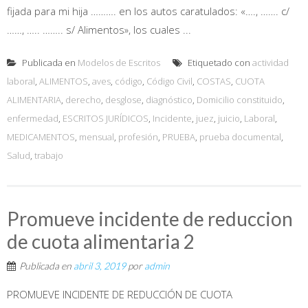
fijada para mi hija ………. en los autos caratulados: «…., ……. c/
……, ….. …….. s/ Alimentos», los cuales ...
Publicada en
Modelos de Escritos
Etiquetado con
actividad
laboral
,
ALIMENTOS
,
aves
,
código
,
Código Civil
,
COSTAS
,
CUOTA
ALIMENTARIA
,
derecho
,
desglose
,
diagnóstico
,
Domicilio constituido
,
enfermedad
,
ESCRITOS JURÍDICOS
,
Incidente
,
juez
,
juicio
,
Laboral
,
MEDICAMENTOS
,
mensual
,
profesión
,
PRUEBA
,
prueba documental
,
Salud
,
trabajo
Promueve incidente de reduccion
de cuota alimentaria 2
Publicada en
abril 3, 2019
por
admin
PROMUEVE INCIDENTE DE REDUCCIÓN DE CUOTA