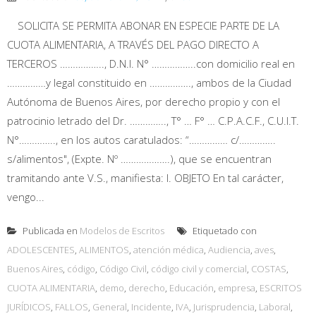
SOLICITA SE PERMITA ABONAR EN ESPECIE PARTE DE LA
CUOTA ALIMENTARIA, A TRAVÉS DEL PAGO DIRECTO A
TERCEROS …………….., D.N.I. N° ……………..con domicilio real en
……………y legal constituido en ……………., ambos de la Ciudad
Autónoma de Buenos Aires, por derecho propio y con el
patrocinio letrado del Dr. ………….., T° … F° … C.P.A.C.F., C.U.I.T.
N°………….., en los autos caratulados: “…………… c/…………..
s/alimentos", (Expte. Nº ……………….), que se encuentran
tramitando ante V.S., manifiesta: I. OBJETO En tal carácter,
vengo...
Publicada en
Modelos de Escritos
Etiquetado con
ADOLESCENTES
,
ALIMENTOS
,
atención médica
,
Audiencia
,
aves
,
Buenos Aires
,
código
,
Código Civil
,
código civil y comercial
,
COSTAS
,
CUOTA ALIMENTARIA
,
demo
,
derecho
,
Educación
,
empresa
,
ESCRITOS
JURÍDICOS
,
FALLOS
,
General
,
Incidente
,
IVA
,
Jurisprudencia
,
Laboral
,