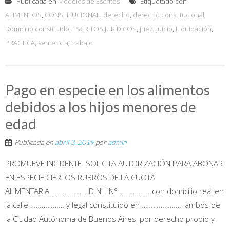
Publicada en
Modelos de Escritos
Etiquetado con
ALIMENTOS
,
CONSTITUCIONAL
,
derecho
,
derecho constitucional
,
Domicilio constituido
,
ESCRITOS JURÍDICOS
,
juez
,
juicio
,
Liquidación
,
PRACTICA
,
sentencia
,
trabajo
Pago en especie en los alimentos
debidos a los hijos menores de
edad
Publicada en
abril 3, 2019
por
admin
PROMUEVE INCIDENTE. SOLICITA AUTORIZACIÓN PARA ABONAR
EN ESPECIE CIERTOS RUBROS DE LA CUOTA
ALIMENTARIA………………., D.N.I. N° ……………..con domicilio real en
la calle ……………… y legal constituido en …………………, ambos de
la Ciudad Autónoma de Buenos Aires, por derecho propio y