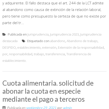
y adquirente. El fallo destaca que el art. 244 de la LCT admite
al abandono como causa de extinción de la relación laboral,
pero tiene como presupuesto la certeza de que no existe por
parte del tr...
Publicada en
Jurisprudencia
,
Jurisprudencia 2023
,
Jurisprudencia
destacada
Etiquetado con
abandono
,
Abandono de trabajo
,
DESPIDO
,
establecimiento
,
extensión
,
Extensión de la responsabilidad
,
por
,
responsabilidad
,
trabajo
,
transferencia
,
Transferencia de
establecimiento.
Cuota alimentaria. solicitud de
abonar la cuota en especie
mediante el pago a terceros
Publicada en
septiembre 29, 2021
por
admin