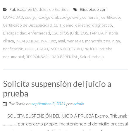
Publicada en
Modelos de Escritos
Etiquetado con
CAPACIDAD
,
código
,
Código Civil
,
código civil y comercial
,
certificado
,
Certificado de Discapacidad
,
CUIT
,
demo
,
derecho
,
diagnóstico
,
Discapacidad
,
enfermedad
,
ESCRITOS JURÍDICOS
,
FAMILIA
,
historia
clínica
,
INCAPACIDAD
,
IVA
,
juez
,
mail
,
mensajes
,
monotributista
,
niña
,
notificación
,
OSDE
,
PAGO
,
PATRIA POTESTAD
,
PRUEBA
,
prueba
documental
,
RESPONSABILIDAD PARENTAL
,
Salud
,
trabajo
Solicita suspensión del juicio a
prueba
Publicada en
septiembre 3, 2021
por
admin
SOLICITA SUSPENSIÓN DEL JUICIO A PRUEBA Excmo. Tribunal:
..........., por derecho propio, manteniendo el domicilio procesal