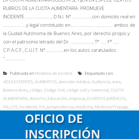
RUBROS DE LA CUOTA ALIMENTARIA. PROMUEVE
INCIDENTE……………………, D.N.I. N° ……………..con domicilio real en
………………..y legal constituido en……………………., ………. ambos de
la Ciudad Autónoma de Buenos Aires, por derecho propio y
con el patrocinio letrado del Dr. ………………., T° ….. F° …..
C.P.A.C.F., C.U.I.T. N°………….., en los autos caratulados:
“……………...
Publicada en
Modelos de Escritos
Etiquetado con
ADOLESCENTES
,
ALIMENTOS
,
atención médica
,
Audiencia
,
aves
,
Buenos Aires
,
código
,
Código Civil
,
código civil y comercial
,
CUOTA
ALIMENTARIA
,
derecho
,
Educación
,
empresa
,
ESCRITOS JURÍDICOS
,
FALLOS
,
Incidente
,
IVA
,
Jurisprudencia
,
medicina
,
Medicina Prepaga
,
OFICIO DE
MENORES
,
mensual
,
MONTO DE LA CUOTA ALIMENTARIA
,
niña
,
PAGO
,
PRUEBA
,
prueba testimonial
,
Salud
,
sentencia
,
trabajo
INSCRIPCIÓN