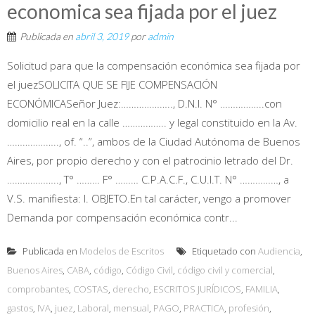
economica sea fijada por el juez
Publicada en
abril 3, 2019
por
admin
Solicitud para que la compensación económica sea fijada por
el juezSOLICITA QUE SE FIJE COMPENSACIÓN
ECONÓMICASeñor Juez:……………….., D.N.I. N° ……………..con
domicilio real en la calle …………….. y legal constituido en la Av.
……………….., of. “..”, ambos de la Ciudad Autónoma de Buenos
Aires, por propio derecho y con el patrocinio letrado del Dr.
……………….., T° ……… F° ……… C.P.A.C.F., C.U.I.T. N° ……………, a
V.S. manifiesta: I. OBJETO.En tal carácter, vengo a promover
Demanda por compensación económica contr...
Publicada en
Modelos de Escritos
Etiquetado con
Audiencia
,
Buenos Aires
,
CABA
,
código
,
Código Civil
,
código civil y comercial
,
comprobantes
,
COSTAS
,
derecho
,
ESCRITOS JURÍDICOS
,
FAMILIA
,
gastos
,
IVA
,
juez
,
Laboral
,
mensual
,
PAGO
,
PRACTICA
,
profesión
,