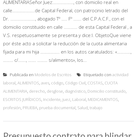
ALIMENTARIASeñor Juez:………………, con domicilio real en
calle………………..de Capital Federal, con patrocinio letrado del
Dr. …………………., abogado Tº ….. Fº ……. del C.P.A.C.F., con el
domicilio constituido en calle ………… de esta Capital Federal , a
V.S. respetuosamente se presenta y dice:I. ObjetoQue viene
por éste acto a solicitar la reducción de la cuota alimentaria
fijada para mi hija …………….. en los autos caratulados: «…………,
……… c/……., ……. ……… s/alimentos», los...
Publicada en
Modelos de Escritos
Etiquetado con
actividad
laboral
,
ALIMENTOS
,
aves
,
código
,
Código Civil
,
COSTAS
,
CUOTA
ALIMENTARIA
,
derecho
,
desglose
,
diagnóstico
,
Domicilio constituido
,
ESCRITOS JURÍDICOS
,
Incidente
,
juez
,
Laboral
,
MEDICAMENTOS
,
profesión
,
PRUEBA
,
prueba documental
,
Salud
,
trabajo
Presupuesto contrato para blindar