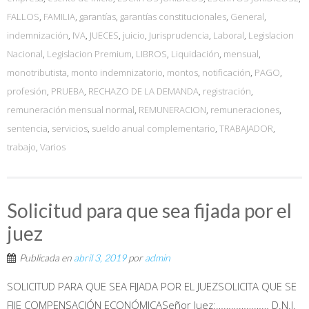
FALLOS
,
FAMILIA
,
garantías
,
garantías constitucionales
,
General
,
indemnización
,
IVA
,
JUECES
,
juicio
,
Jurisprudencia
,
Laboral
,
Legislacion
Nacional
,
Legislacion Premium
,
LIBROS
,
Liquidación
,
mensual
,
monotributista
,
monto indemnizatorio
,
montos
,
notificación
,
PAGO
,
profesión
,
PRUEBA
,
RECHAZO DE LA DEMANDA
,
registración
,
remuneración mensual normal
,
REMUNERACION
,
remuneraciones
,
sentencia
,
servicios
,
sueldo anual complementario
,
TRABAJADOR
,
trabajo
,
Varios
Solicitud para que sea fijada por el
juez
Publicada en
abril 3, 2019
por
admin
SOLICITUD PARA QUE SEA FIJADA POR EL JUEZSOLICITA QUE SE
FIJE COMPENSACIÓN ECONÓMICASeñor Juez:………………… D.N.I.