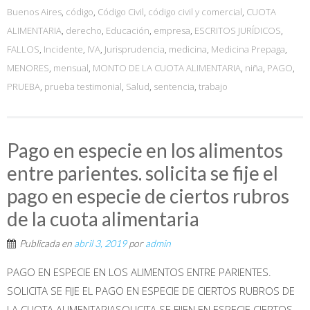
Buenos Aires
,
código
,
Código Civil
,
código civil y comercial
,
CUOTA
ALIMENTARIA
,
derecho
,
Educación
,
empresa
,
ESCRITOS JURÍDICOS
,
FALLOS
,
Incidente
,
IVA
,
Jurisprudencia
,
medicina
,
Medicina Prepaga
,
MENORES
,
mensual
,
MONTO DE LA CUOTA ALIMENTARIA
,
niña
,
PAGO
,
PRUEBA
,
prueba testimonial
,
Salud
,
sentencia
,
trabajo
Pago en especie en los alimentos
entre parientes. solicita se fije el
pago en especie de ciertos rubros
de la cuota alimentaria
Publicada en
abril 3, 2019
por
admin
PAGO EN ESPECIE EN LOS ALIMENTOS ENTRE PARIENTES.
SOLICITA SE FIJE EL PAGO EN ESPECIE DE CIERTOS RUBROS DE
LA CUOTA ALIMENTARIASOLICITA SE FIJEN EN ESPECIE CIERTOS