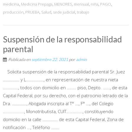
medicina
,
Medicina Prepaga
,
MENORES
,
mensual
,
niña
,
PAGO
,
producción
,
PRUEBA
,
Salud
,
sede judicial
,
trabajo
Suspensión de la responsabilidad
parental
Publicada en
septiembre 22, 2021
por
admin
Solicita suspensión de la responsabilidad parental Sr. Juez
.............. y L..............., en representación de nuestra nieta
............., todos con domicilio en ........ piso, Depto. ......, de esta
Capital Federal, por su derecho, con el patrocinio letrado de la
Dra. ............, Abogada inscripta al T° ..., F° ..., del Colegio
.................., Monotributista, CUIT……………, constituyendo
domicilio en la calle ............. de esta Capital Federal, Zona de
notificación ..., Teléfono .......