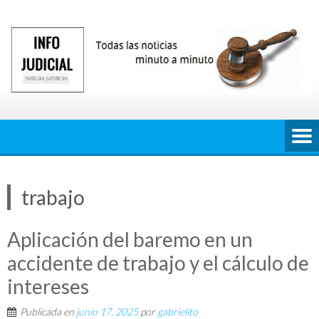
Saltar
al
contenido
trabajo
Aplicación del baremo en un
accidente de trabajo y el cálculo de
intereses
Publicada en
junio 17, 2025
por
gabrielito