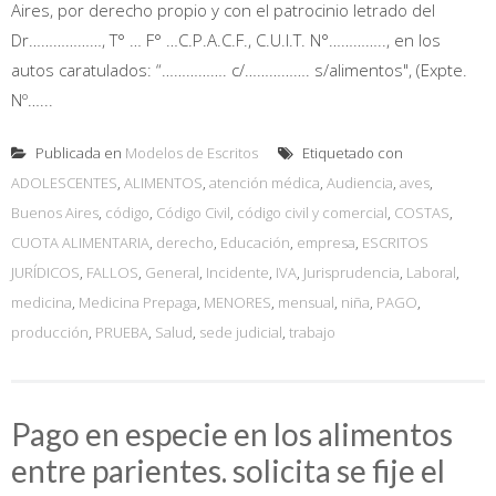
Aires, por derecho propio y con el patrocinio letrado del
Dr………………, T° … F° …C.P.A.C.F., C.U.I.T. N°………….., en los
autos caratulados: “……………. c/……………. s/alimentos", (Expte.
Nº…...
Publicada en
Modelos de Escritos
Etiquetado con
ADOLESCENTES
,
ALIMENTOS
,
atención médica
,
Audiencia
,
aves
,
Buenos Aires
,
código
,
Código Civil
,
código civil y comercial
,
COSTAS
,
CUOTA ALIMENTARIA
,
derecho
,
Educación
,
empresa
,
ESCRITOS
JURÍDICOS
,
FALLOS
,
General
,
Incidente
,
IVA
,
Jurisprudencia
,
Laboral
,
medicina
,
Medicina Prepaga
,
MENORES
,
mensual
,
niña
,
PAGO
,
producción
,
PRUEBA
,
Salud
,
sede judicial
,
trabajo
Pago en especie en los alimentos
entre parientes. solicita se fije el