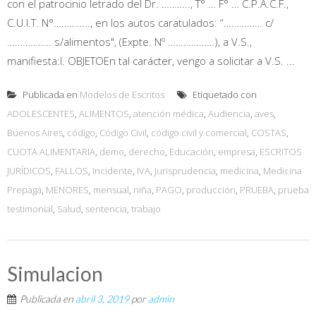
con el patrocinio letrado del Dr. ……….., T° … F° … C.P.A.C.F.,
C.U.I.T. N°………….., en los autos caratulados: “…………… c/
…………….. s/alimentos", (Expte. Nº ………………), a V.S.,
manifiesta:I. OBJETOEn tal carácter, vengo a solicitar a V.S. ...
Publicada en
Modelos de Escritos
Etiquetado con
ADOLESCENTES
,
ALIMENTOS
,
atención médica
,
Audiencia
,
aves
,
Buenos Aires
,
código
,
Código Civil
,
código civil y comercial
,
COSTAS
,
CUOTA ALIMENTARIA
,
demo
,
derecho
,
Educación
,
empresa
,
ESCRITOS
JURÍDICOS
,
FALLOS
,
Incidente
,
IVA
,
Jurisprudencia
,
medicina
,
Medicina
Prepaga
,
MENORES
,
mensual
,
niña
,
PAGO
,
producción
,
PRUEBA
,
prueba
testimonial
,
Salud
,
sentencia
,
trabajo
Simulacion
Publicada en
abril 3, 2019
por
admin