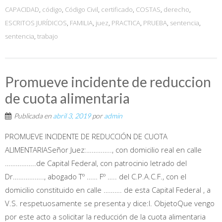
CAPACIDAD
,
código
,
Código Civil
,
certificado
,
COSTAS
,
derecho
,
ESCRITOS JURÍDICOS
,
FAMILIA
,
juez
,
PRACTICA
,
PRUEBA
,
sentencia
,
sentencia
,
trabajo
Promueve incidente de reduccion
de cuota alimentaria
Publicada en
abril 3, 2019
por
admin
PROMUEVE INCIDENTE DE REDUCCIÓN DE CUOTA
ALIMENTARIASeñor Juez:………….., con domicilio real en calle
……………..de Capital Federal, con patrocinio letrado del
Dr…………….., abogado Tº …… Fº ….. del C.P.A.C.F., con el
domicilio constituido en calle ………. de esta Capital Federal , a
V.S. respetuosamente se presenta y dice:I. ObjetoQue vengo
por este acto a solicitar la reducción de la cuota alimentaria