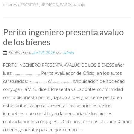
empresa
,
ESCRITOS JURÍDICOS
,
PAGO
,
trabajo
Perito ingeniero presenta avaluo
de los bienes
Publicada en
abril 3, 2019
por
admin
PERITO INGENIERO PRESENTA AVALÚO DE LOS BIENESSeñor
Juez:……………………. Perito Avaluador de Oficio, en los autos
caratulados: «….., ……. c/…….., …….. s/liquidación de sociedad
conyugal», a V. S. dice:I. Presenta valuaciónDe conformidad
con lo dispuesto por el Juzgado al designárseme perito en
estos autos, vengo a presentar las tasaciones de los
inmuebles que constituyen la denuncia de los bienes
realizada por los cónyuges.II. Criterios técnicos utilizadosComo
criterio general, y para mejor compre...