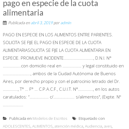
pago en especie de la cuota
alimentaria
Publicada en
abril 3, 2019
por
admin
PAGO EN ESPECIE EN LOS ALIMENTOS ENTRE PARIENTES.
SOLICITA SE FIJE EL PAGO EN ESPECIE DE LA CUOTA
ALIMENTARIASOLICITA SE FIJE LA CUOTA ALIMENTARIA EN
ESPECIE. PROMUEVE INCIDENTE………………………., D.N.I. N°
……………..con domicilio real en ……………… y legal constituido en
…………………….., ambos de la Ciudad Autónoma de Buenos
Aires, por derecho propio y con el patrocinio letrado del Dr.
………….., T° … F° … C.P.A.C.F., C.U.I.T. N°………….., en los autos
caratulados: “……………… c/……………….. s/alimentos", (Expte. Nº
……………....
Publicada en
Modelos de Escritos
Etiquetado con
ADOLESCENTES
,
ALIMENTOS
,
atención médica
,
Audiencia
,
aves
,