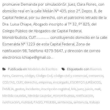
promueve Demanda por simulaciónSr. Juez, Clara Flores, con
domicilio real en la calle Melián N° 435, piso 2°, Depto. B, de
Capital Federal, por su derecho, con el patrocinio letrado de la
Dra. Luisa Chiape, Abogado inscripto al T° 32, F° 825, del
Colegio Público de Abogados de Capital Federal,
Monotributista, CUIT…………… constituyendo domicilio en la calle
Esmeralda N° 1223 de esta Capital Federal, Zona de
notificación 98, Teléfono 4379-5647, y dirección de correo
electrónico lchiape@gmail.co...
Publicada en
Modelos de Escritos
Etiquetado con
Buenos
Aires
,
Caseros
,
código
,
Código Civil
,
código civil y comercial
,
consorcio
,
COSTAS
,
CUIT
,
derecho
,
empresa
,
encargado
,
ESCRITOS JURÍDICOS
,
FAMILIA
,
gastos
,
Incidente
,
inscripción registral
,
IVA
,
juez
,
juicio
,
mail
,
Medida cautelar
,
Medida cautelar
,
monotributista
,
notificación
,
notificación
,
nulidad
,
PAGO
,
PRUEBA
,
sentencia
,
sentencia
,
trabajo