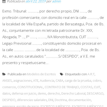
Publicada en
abril 22, 2019
por
admin
Exmo. Tribunal: ……….., por derecho propio, DNI ……., de
profesión comerciante, con domicilio real en la calle …………, de
la localidad de Villa España, partido de Berazategui, Pcia. de Bs.
As., conjuntamente con mi letrada patrocinante Dr. XXX,
Abogada, Tº …, Fº ……., ………, IVA Monotributista, CUIT …………,
Legajo Previsional ………., constituyendo domicilio procesal en
la calle ……….. ………….de la localidad de ……………., Pcia. de Bs.
As., en autos caratulados “…………..S/ DESPIDO”, a V.E. me
presento y respetuosame...
Publicada en
Modelos de Escritos
Etiquetado con
A.R.T
,
ANSES
,
asignaciones
,
ATE
,
Audiencia
,
CABA
,
carga de la prueba
,
cobro
,
comercio
,
CONSTITUCIONAL
,
CONTRATO DE TRABAJO
,
COSTAS
,
CUIT
,
datos
,
defensa en juicio
,
demo
,
derecho
,
Derecho Laboral
,
DESCARGO
,
DESPIDO
,
diferencias salariales
,
DNI
,
Doctrina
,
documentación
,
empresa
,
escrito de inicio
,
ESCRITOS JURÍDICOS
,
ESCRITOS JURÍDICOS2
,