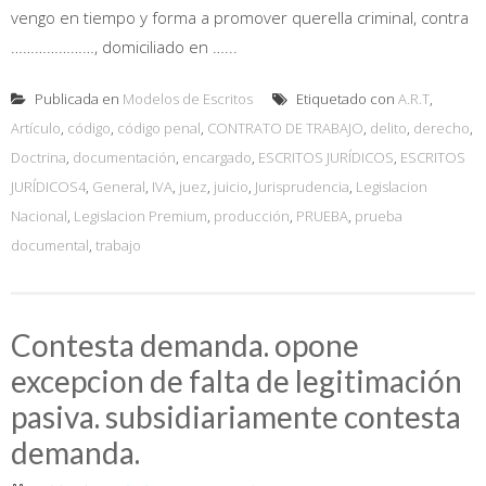
vengo en tiempo y forma a promover querella criminal, contra
…………………, domiciliado en …...
Publicada en
Modelos de Escritos
Etiquetado con
A.R.T
,
Artículo
,
código
,
código penal
,
CONTRATO DE TRABAJO
,
delito
,
derecho
,
Doctrina
,
documentación
,
encargado
,
ESCRITOS JURÍDICOS
,
ESCRITOS
JURÍDICOS4
,
General
,
IVA
,
juez
,
juicio
,
Jurisprudencia
,
Legislacion
Nacional
,
Legislacion Premium
,
producción
,
PRUEBA
,
prueba
documental
,
trabajo
Contesta demanda. opone
excepcion de falta de legitimación
pasiva. subsidiariamente contesta
demanda.