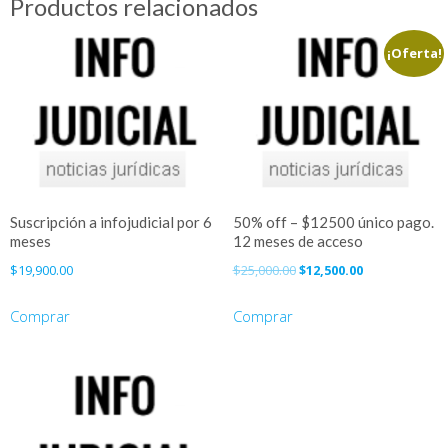
Productos relacionados
de
acceso
¡Oferta!
cantidad
Suscripción a infojudicial por 6
50% off – $12500 único pago.
meses
12 meses de acceso
El
El
$
19,900.00
$
25,000.00
$
12,500.00
precio
precio
original
actual
Comprar
Comprar
era:
es:
$25,000.00.
$12,500.00.