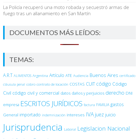
La Policía recuperó una moto robada y secuestró armas de
fuego tras un allanamiento en San Martín
DOCUMENTOS MÁS LEÍDOS:
TEMAS:
Buenos Aires
A.R.T
Artículo
Argentina
ATE
ALIMENTOS
Audiencia
certificado
código
Código
CUIT
COSTAS
cobro
contrato de locación
cláusula penal
derecho
Civil
código civil y comercial
DNI
datos
daños y perjuicios
ESCRITOS JURÍDICOS
gastos
empresa
FAMILIA
factura
IVA
juez
juicio
importado
General
intereses
indemnización
Jurisprudencia
Legislacion Nacional
Laboral