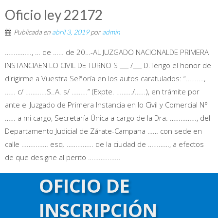
Oficio ley 22172
Publicada en
abril 3, 2019
por
admin
……………, … de …… de 20…-AL JUZGADO NACIONALDE PRIMERA
INSTANCIAEN LO CIVIL DE TURNO S ___ /___ D.Tengo el honor de
dirigirme a Vuestra Señoría en los autos caratulados: “…….…,
…… c/ …………S..A. s/ ………” (Expte. ………/……), en trámite por
ante el Juzgado de Primera Instancia en lo Civil y Comercial N°
…… a mi cargo, Secretaría Única a cargo de la Dra. ……………, del
Departamento Judicial de Zárate-Campana …… con sede en
calle …………… esq. …………… de la ciudad de …………, a efectos
de que designe al perito ……………...
OFICIO DE
Publicada en
Modelos de Escritos
Etiquetado con
certificado
,
ESCRITOS JURÍDICOS
,
LIBROS
,
SEGUROS
INSCRIPCIÓN