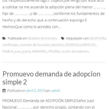
Ud. respetuosamente digo:I. ObjetoQue vengo por éste acto
a solicitar se me acuerde la adopción plena del menor ……. ….,
hijo de ….. ………. y de …… …….., conforme los fundamentos de
hecho y de derecho que a continuación expongo.II.
HechosQue como lo acredito con...
Publicada en
Modelos de Escritos
Etiquetado con
ADOPCIÓN
,
certificado
,
contrato de locación
,
derecho
,
ESCRITOS JURÍDICOS
,
FAMILIA
,
juez
,
juicio
,
MENORES
,
PRUEBA
,
recibo de haberes
Promuevo demanda de adopcion
simple 2
Publicada en
abril 3, 2019
por
admin
PROMUEVO Demanda de ADOPCIÓN SIMPLESeñor Juez
Nacional:……………., por derecho propio, contando con el