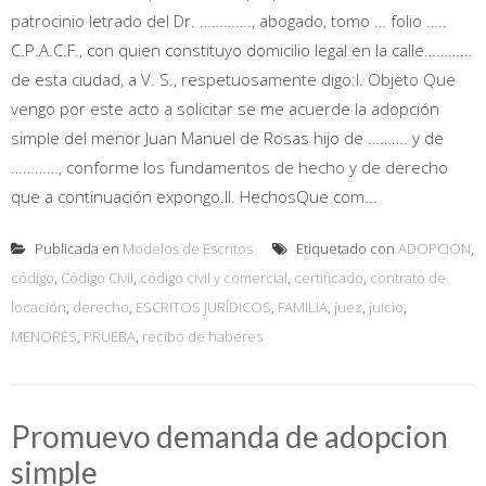
patrocinio letrado del Dr. …………., abogado, tomo … folio …..
C.P.A.C.F., con quien constituyo domicilio legal en la calle…………
de esta ciudad, a V. S., respetuosamente digo:I. Objeto Que
vengo por este acto a solicitar se me acuerde la adopción
simple del menor Juan Manuel de Rosas hijo de ………. y de
…………, conforme los fundamentos de hecho y de derecho
que a continuación expongo.II. HechosQue com...
Publicada en
Modelos de Escritos
Etiquetado con
ADOPCIÓN
,
código
,
Código Civil
,
código civil y comercial
,
certificado
,
contrato de
locación
,
derecho
,
ESCRITOS JURÍDICOS
,
FAMILIA
,
juez
,
juicio
,
MENORES
,
PRUEBA
,
recibo de haberes
Promuevo demanda de adopcion
simple