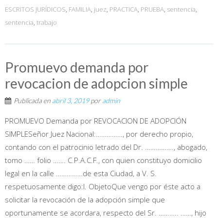
ESCRITOS JURÍDICOS
,
FAMILIA
,
juez
,
PRACTICA
,
PRUEBA
,
sentencia
,
sentencia
,
trabajo
Promuevo demanda por
revocacion de adopcion simple
Publicada en
abril 3, 2019
por
admin
PROMUEVO Demanda por REVOCACION DE ADOPCIÓN
SIMPLESeñor Juez Nacional:……………, por derecho propio,
contando con el patrocinio letrado del Dr. ……………., abogado,
tomo …… folio ……. C.P.A.C.F., con quien constituyo domicilio
legal en la calle ……………de esta Ciudad, a V. S.
respetuosamente digo:I. ObjetoQue vengo por éste acto a
solicitar la revocación de la adopción simple que
oportunamente se acordara, respecto del Sr. ……….. ……, hijo