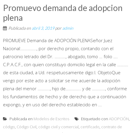
Promuevo demanda de adopcion
plena
Publicada en
abril 3, 2019
por
admin
PROMUEVE Demanda de ADOPCIÓN PLENASeñor Juez
Nacional:………….., por derecho propio, contando con el
patrocinio letrado del Dr. ………., abogado, tomo … folio ….
C.P.A.C.F., con quien constituyo domicilio legal en la calle ……….
de esta ciudad, a Ud. respetuosamente digo:I. ObjetoQue
vengo por este acto a solicitar se me acuerde la adopción
plena del menor ……….., hijo de………….. y de …………, conforme
los fundamentos de hecho y de derecho que a continuación
expongo, y en uso del derecho establecido en ...
Publicada en
Modelos de Escritos
Etiquetado con
ADOPCIÓN
,
código
,
Código Civil
,
código civil y comercial
,
certificado
,
contrato de