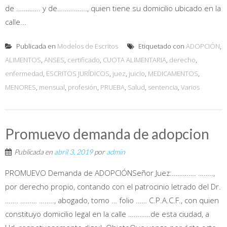
de …………. y de……………., quien tiene su domicilio ubicado en la
calle...
Publicada en
Modelos de Escritos
Etiquetado con
ADOPCIÓN
,
ALIMENTOS
,
ANSES
,
certificado
,
CUOTA ALIMENTARIA
,
derecho
,
enfermedad
,
ESCRITOS JURÍDICOS
,
juez
,
juicio
,
MEDICAMENTOS
,
MENORES
,
mensual
,
profesión
,
PRUEBA
,
Salud
,
sentencia
,
Varios
Promuevo demanda de adopcion
Publicada en
abril 3, 2019
por
admin
PROMUEVO Demanda de ADOPCIÓNSeñor Juez:…………. ……..,
por derecho propio, contando con el patrocinio letrado del Dr.
……. ……… …….., abogado, tomo … folio …… C.P.A.C.F., con quien
constituyo domicilio legal en la calle …………de esta ciudad, a