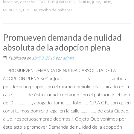
locación
,
derecho
,
ESCRITOS JURÍDICOS
,
FAMILIA
,
juez
,
juicio
,
MENORES
,
PRUEBA
,
recibo de haberes
Promueven demanda de nulidad
absoluta de la adopcion plena
Publicada en
abril 3, 2019
por
admin
PROMUEVEN DEMANDA DE NULIDAD ABSOLUTA DE LA
ADOPCION PLENA Señor Juez: ………. ……… y …….. …….. ambos
por derecho propio, con el mismo domicilio real ubicado en la
calle ………… de ésta ciudad, contando con el patrocinio letrado
del Dr. …………., abogado, tomo ….. folio ….. C.P.A.C.F., con quien
constituimos domicilio legal en la calle ………….. de esta Ciudad,
a Ud. respetuosamente decimos:I. Objeto Que venimos por
éste acto a promover Demanda de nulidad de la adopción