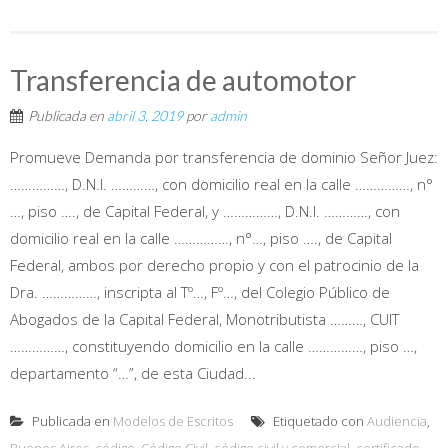
Transferencia de automotor
Publicada en
abril 3, 2019
por
admin
Promueve Demanda por transferencia de dominio Señor Juez:
……………, D.N.I. …………, con domicilio real en la calle ……………, n°
…, piso …., de Capital Federal, y ……………, D.N.I. …………, con
domicilio real en la calle ……………, n°…, piso …., de Capital
Federal, ambos por derecho propio y con el patrocinio de la
Dra. ……………, inscripta al Tº…, Fº…, del Colegio Público de
Abogados de la Capital Federal, Monotributista ………, CUIT
……………, constituyendo domicilio en la calle ……………, piso …,
departamento “…”, de esta Ciudad...
Publicada en
Modelos de Escritos
Etiquetado con
Audiencia
,
Buenos Aires
,
código
,
Código Civil
,
código civil y comercial
,
certificado
,