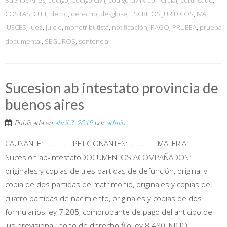
COSTAS
,
CUIT
,
demo
,
derecho
,
desglose
,
ESCRITOS JURÍDICOS
,
IVA
,
JUECES
,
juez
,
juicio
,
monotributista
,
notificación
,
PAGO
,
PRUEBA
,
prueba
documental
,
SEGUROS
,
sentencia
Sucesion ab intestato provincia de
buenos aires
Publicada en
abril 3, 2019
por
admin
CAUSANTE: ……………PETICIONANTES: ……………MATERIA:
Sucesión ab-intestatoDOCUMENTOS ACOMPAÑADOS:
originales y copias de tres partidas de defunción, original y
copia de dos partidas de matrimonio, originales y copias de
cuatro partidas de nacimiento, originales y copias de dos
formularios ley 7.205, comprobante de pago del anticipo de
ius previsional, bono de derecho fijo ley 8.480.INICIO