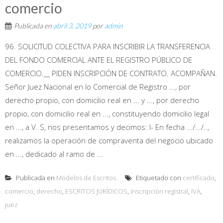
comercio
Publicada en
abril 3, 2019
por
admin
96. SOLICITUD COLECTIVA PARA INSCRIBIR LA TRANSFERENCIA
DEL FONDO COMERCIAL ANTE EL REGISTRO PÚBLICO DE
COMERCIO.__ PIDEN INSCRIPCIÓN DE CONTRATO. ACOMPAÑAN.
Señor Juez Nacional en lo Comercial de Registro ..., por
derecho propio, con domicilio real en ... y ..., por derecho
propio, con domicilio real en ..., constituyendo domicilio legal
en ..., a V. S, nos presentamos y decimos: I- En fecha .../.../..,
realizamos la operación de compraventa del negocio ubicado
en ..., dedicado al ramo de ...
Publicada en
Modelos de Escritos
Etiquetado con
certificado
,
comercio
,
derecho
,
ESCRITOS JURÍDICOS
,
inscripción registral
,
IVA
,
juez