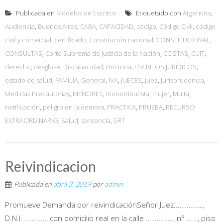
Publicada en
Modelos de Escritos
Etiquetado con
Argentina
,
Audiencia
,
Buenos Aires
,
CABA
,
CAPACIDAD
,
código
,
Código Civil
,
código
civil y comercial
,
certificado
,
Constitución nacional
,
CONSTITUCIONAL
,
CONSULTAS
,
Corte Suprema de Justicia de la Nación
,
COSTAS
,
CUIT
,
derecho
,
desglose
,
Discapacidad
,
Doctrina
,
ESCRITOS JURÍDICOS
,
estado de salud
,
FAMILIA
,
General
,
IVA
,
JUECES
,
juez
,
Jurisprudencia
,
Medidas Precautorias
,
MENORES
,
monotributista
,
mujer
,
Multa
,
notificación
,
peligro en la demora
,
PRACTICA
,
PRUEBA
,
RECURSO
EXTRAORDINARIO
,
Salud
,
sentencia
,
SRT
Reivindicacion
Publicada en
abril 3, 2019
por
admin
Promueve Demanda por reivindicaciónSeñor Juez:……………,
D.N.I. …………, con domicilio real en la calle ……………, n° ……, piso