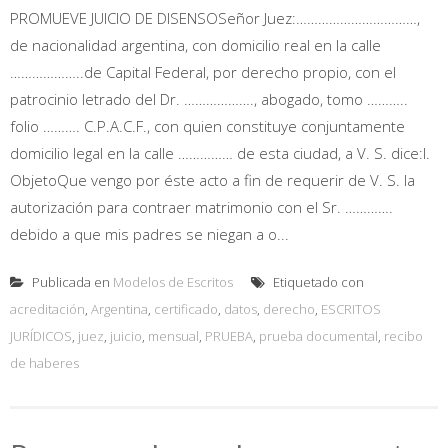
PROMUEVE JUICIO DE DISENSOSeñor Juez:……………………………,
de nacionalidad argentina, con domicilio real en la calle
………………..de Capital Federal, por derecho propio, con el
patrocinio letrado del Dr. ………………., abogado, tomo ………..
folio ………. C.P.A.C.F., con quien constituye conjuntamente
domicilio legal en la calle …………… de esta ciudad, a V. S. dice:I.
ObjetoQue vengo por éste acto a fin de requerir de V. S. la
autorización para contraer matrimonio con el Sr. ………….
debido a que mis padres se niegan a o...
Publicada en
Modelos de Escritos
Etiquetado con
acreditación
,
Argentina
,
certificado
,
datos
,
derecho
,
ESCRITOS
JURÍDICOS
,
juez
,
juicio
,
mensual
,
PRUEBA
,
prueba documental
,
recibo
de haberes