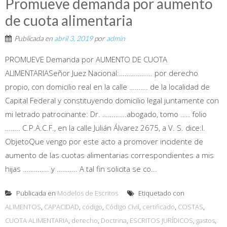
Promueve demanda por aumento
de cuota alimentaria
Publicada en
abril 3, 2019
por
admin
PROMUEVE Demanda por AUMENTO DE CUOTA
ALIMENTARIASeñor Juez Nacional:……………… por derecho
propio, con domicilio real en la calle ………. de la localidad de
Capital Federal y constituyendo domicilio legal juntamente con
mi letrado patrocinante: Dr. ………….abogado, tomo ….. folio
…….. C.P.A.C.F., en la calle Julián Álvarez 2675, a V. S. dice:I.
ObjetoQue vengo por este acto a promover incidente de
aumento de las cuotas alimentarias correspondientes a mis
hijas ………….. y ……….. A tal fin solicita se co...
Publicada en
Modelos de Escritos
Etiquetado con
ALIMENTOS
,
CAPACIDAD
,
código
,
Código Civil
,
certificado
,
COSTAS
,
CUOTA ALIMENTARIA
,
derecho
,
Doctrina
,
ESCRITOS JURÍDICOS
,
gastos
,