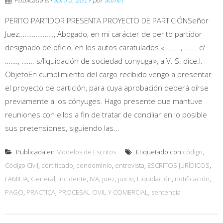
PERITO PARTIDOR PRESENTA PROYECTO DE PARTICIÓNSeñor
Juez:………………, Abogado, en mi carácter de perito partidor
designado de oficio, en los autos caratulados «………, ……. c/
……., ……. s/liquidación de sociedad conyugal», a V. S. dice:I.
ObjetoEn cumplimiento del cargo recibido vengo a presentar
el proyecto de partición, para cuya aprobación deberá oírse
previamente a los cónyuges. Hago presente que mantuve
reuniones con ellos a fin de tratar de conciliar en lo posible
sus pretensiones, siguiendo las...
Publicada en
Modelos de Escritos
Etiquetado con
código
,
Código Civil
,
certificado
,
condominio
,
entrevista
,
ESCRITOS JURÍDICOS
,
FAMILIA
,
General
,
Incidente
,
IVA
,
juez
,
juicio
,
Liquidación
,
notificación
,
PAGO
,
PRACTICA
,
PROCESAL CIVIL Y COMERCIAL
,
sentencia