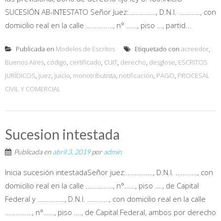
SUCESIÓN AB-INTESTATO Señor Juez:……………, D.N.I. …………, con
domicilio real en la calle ……………, n° ……, piso …, partid...
Publicada en
Modelos de Escritos
Etiquetado con
acreedor
,
Buenos Aires
,
código
,
certificado
,
CUIT
,
derecho
,
desglose
,
ESCRITOS
JURÍDICOS
,
juez
,
juicio
,
monotributista
,
notificación
,
PAGO
,
PROCESAL
CIVIL Y COMERCIAL
Sucesion intestada
Publicada en
abril 3, 2019
por
admin
Inicia sucesión intestadaSeñor juez:……………, D.N.I. …………, con
domicilio real en la calle ……………, n°……, piso …., de Capital
Federal y ……………, D.N.I. …………, con domicilio real en la calle
……………, n°……, piso …., de Capital Federal, ambos por derecho