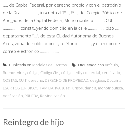
…., de Capital Federal, por derecho propio y con el patrocinio
de la Dra. ……………, inscripta al Tº…, Fº…, del Colegio Público de
Abogados de la Capital Federal, Monotributista ………, CUIT
……………, constituyendo domicilio en la calle ……………, piso …,
departamento “…”, de esta Ciudad Autónoma de Buenos
Aires, zona de notificación …, Teléfono …………, y dirección de
correo electrónico ……………...
Publicada en
Modelos de Escritos
Etiquetado con
Artículo
,
Buenos Aires
,
código
,
Código Civil
,
código civil y comercial
,
certificado
,
COSTAS
,
CUIT
,
derecho
,
DERECHO DE PROPIEDAD
,
desglose
,
Doctrina
,
ESCRITOS JURÍDICOS
,
FAMILIA
,
IVA
,
juez
,
Jurisprudencia
,
monotributista
,
notificación
,
PRUEBA
,
Reivindicación
Reintegro de hijo