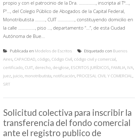
propio y con el patrocinio de la Dra. ……………, inscripta al Tº…,
Fº…, del Colegio Público de Abogados de la Capital Federal,
Monotributista ………, CUIT ……………, constituyendo domicilio en
la calle ……………, piso …, departamento “…”, de esta Ciudad
Autónoma de Bue...
Publicada en
Modelos de Escritos
Etiquetado con
Buenos
Aires
,
CAPACIDAD
,
código
,
Código Civil
,
código civil y comercial
,
certificado
,
CUIT
,
derecho
,
desglose
,
ESCRITOS JURÍDICOS
,
FAMILIA
,
IVA
,
juez
,
juicio
,
monotributista
,
notificación
,
PROCESAL CIVIL Y COMERCIAL
,
SRT
Solicitud colectiva para inscribir la
transferencia del fondo comercial
ante el registro publico de