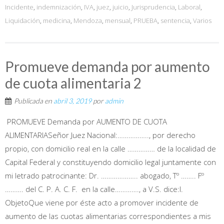
Incidente
,
indemnización
,
IVA
,
juez
,
juicio
,
Jurisprudencia
,
Laboral
,
Liquidación
,
medicina
,
Mendoza
,
mensual
,
PRUEBA
,
sentencia
,
Varios
Promueve demanda por aumento
de cuota alimentaria 2
Publicada en
abril 3, 2019
por
admin
PROMUEVE Demanda por AUMENTO DE CUOTA
ALIMENTARIASeñor Juez Nacional:…………….., por derecho
propio, con domicilio real en la calle …………… de la localidad de
Capital Federal y constituyendo domicilio legal juntamente con
mi letrado patrocinante: Dr. ……………….. abogado, Tº …….. Fº
………. del C. P. A. C. F. en la calle…………., a V.S. dice:I.
ObjetoQue viene por éste acto a promover incidente de
aumento de las cuotas alimentarias correspondientes a mis