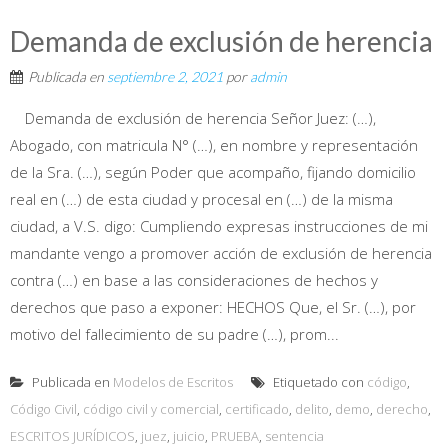
Demanda de exclusión de herencia
Publicada en
septiembre 2, 2021
por
admin
Demanda de exclusión de herencia Señor Juez: (…),
Abogado, con matricula N° (…), en nombre y representación
de la Sra. (…), según Poder que acompaño, fijando domicilio
real en (…) de esta ciudad y procesal en (…) de la misma
ciudad, a V.S. digo: Cumpliendo expresas instrucciones de mi
mandante vengo a promover acción de exclusión de herencia
contra (…) en base a las consideraciones de hechos y
derechos que paso a exponer: HECHOS Que, el Sr. (…), por
motivo del fallecimiento de su padre (…), prom...
Publicada en
Modelos de Escritos
Etiquetado con
código
,
Código Civil
,
código civil y comercial
,
certificado
,
delito
,
demo
,
derecho
,
ESCRITOS JURÍDICOS
,
juez
,
juicio
,
PRUEBA
,
sentencia