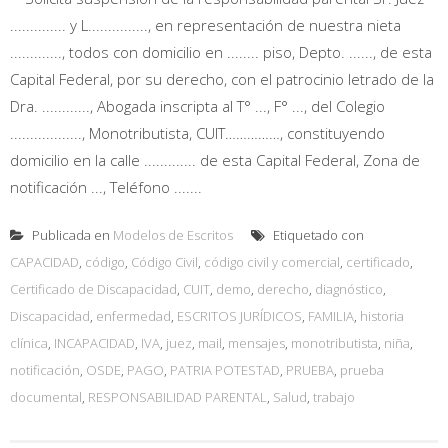
.............. y L..............., en representación de nuestra nieta
............., todos con domicilio en ........ piso, Depto. ......, de esta
Capital Federal, por su derecho, con el patrocinio letrado de la
Dra. ............, Abogada inscripta al T° ..., F° ..., del Colegio
.................., Monotributista, CUIT……………, constituyendo
domicilio en la calle ............. de esta Capital Federal, Zona de
notificación ..., Teléfono .......
Publicada en
Modelos de Escritos
Etiquetado con
CAPACIDAD
,
código
,
Código Civil
,
código civil y comercial
,
certificado
,
Certificado de Discapacidad
,
CUIT
,
demo
,
derecho
,
diagnóstico
,
Discapacidad
,
enfermedad
,
ESCRITOS JURÍDICOS
,
FAMILIA
,
historia
clínica
,
INCAPACIDAD
,
IVA
,
juez
,
mail
,
mensajes
,
monotributista
,
niña
,
notificación
,
OSDE
,
PAGO
,
PATRIA POTESTAD
,
PRUEBA
,
prueba
documental
,
RESPONSABILIDAD PARENTAL
,
Salud
,
trabajo