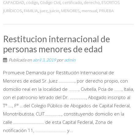
CAPACIDAD
,
código
,
Código Civil
,
certificado
,
derecho
,
ESCRITOS
JURÍDICOS
,
FAMILIA
,
juez
,
juicio
,
MENORES
,
mensual
,
PRUEBA
Restitucion internacional de
personas menores de edad
Publicada en
abril 3, 2019
por
admin
Promueve Demanda por Restitución Internacional de
Menores de edad Sr. Juez ............., por derecho propio, con
domicilio real en la localidad de ........, Civitella, Pcia de ......, Italia,
con el patrocinio letrado del Dr. ............., Abogado inscripto al
T° ..., F° ...del Colegio Público de Abogados de Capital Federal,
Monotributista, CUIT……………, constituyendo domicilio en la
calle ......................... de esta Capital Federal, Zona de
notificación 11, ......................... y...