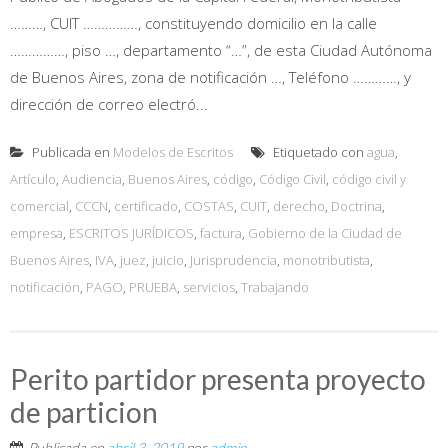
………, CUIT ……………, constituyendo domicilio en la calle
……………, piso …, departamento “…”, de esta Ciudad Autónoma
de Buenos Aires, zona de notificación …, Teléfono …………, y
dirección de correo electró...
Publicada en
Modelos de Escritos
Etiquetado con
agua
,
Artículo
,
Audiencia
,
Buenos Aires
,
código
,
Código Civil
,
código civil y
comercial
,
CCCN
,
certificado
,
COSTAS
,
CUIT
,
derecho
,
Doctrina
,
empresa
,
ESCRITOS JURÍDICOS
,
factura
,
Gobierno de la Ciudad de
Buenos Aires
,
IVA
,
juez
,
juicio
,
Jurisprudencia
,
monotributista
,
notificación
,
PAGO
,
PRUEBA
,
servicios
,
Trabajando
Perito partidor presenta proyecto
de particion
Publicada en
abril 3, 2019
por
admin