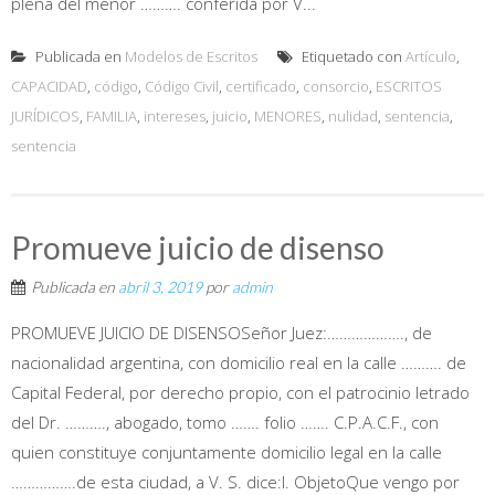
plena del menor ………. conferida por V...
Publicada en
Modelos de Escritos
Etiquetado con
Artículo
,
CAPACIDAD
,
código
,
Código Civil
,
certificado
,
consorcio
,
ESCRITOS
JURÍDICOS
,
FAMILIA
,
intereses
,
juicio
,
MENORES
,
nulidad
,
sentencia
,
sentencia
Promueve juicio de disenso
Publicada en
abril 3, 2019
por
admin
PROMUEVE JUICIO DE DISENSOSeñor Juez:………………., de
nacionalidad argentina, con domicilio real en la calle ………. de
Capital Federal, por derecho propio, con el patrocinio letrado
del Dr. ………., abogado, tomo ……. folio ……. C.P.A.C.F., con
quien constituye conjuntamente domicilio legal en la calle
…………….de esta ciudad, a V. S. dice:I. ObjetoQue vengo por