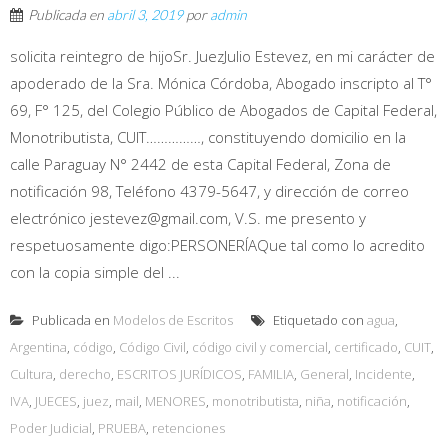
Publicada en
abril 3, 2019
por
admin
solicita reintegro de hijoSr. JuezJulio Estevez, en mi carácter de
apoderado de la Sra. Mónica Córdoba, Abogado inscripto al T°
69, F° 125, del Colegio Público de Abogados de Capital Federal,
Monotributista, CUIT……………, constituyendo domicilio en la
calle Paraguay N° 2442 de esta Capital Federal, Zona de
notificación 98, Teléfono 4379-5647, y dirección de correo
electrónico jestevez@gmail.com, V.S. me presento y
respetuosamente digo:PERSONERÍAQue tal como lo acredito
con la copia simple del ...
Publicada en
Modelos de Escritos
Etiquetado con
agua
,
Argentina
,
código
,
Código Civil
,
código civil y comercial
,
certificado
,
CUIT
,
Cultura
,
derecho
,
ESCRITOS JURÍDICOS
,
FAMILIA
,
General
,
Incidente
,
IVA
,
JUECES
,
juez
,
mail
,
MENORES
,
monotributista
,
niña
,
notificación
,
Poder Judicial
,
PRUEBA
,
retenciones