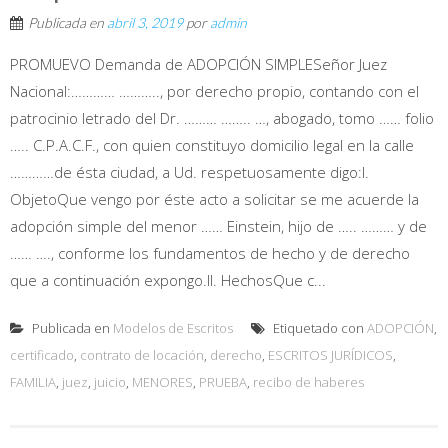
Publicada en
abril 3, 2019
por
admin
PROMUEVO Demanda de ADOPCIÓN SIMPLESeñor Juez
Nacional:………… ……….., por derecho propio, contando con el
patrocinio letrado del Dr. ……… …….. …, abogado, tomo …… folio
….. C.P.A.C.F., con quien constituyo domicilio legal en la calle
…………de ésta ciudad, a Ud. respetuosamente digo:I.
ObjetoQue vengo por éste acto a solicitar se me acuerde la
adopción simple del menor …… Einstein, hijo de ….. ……… y de
…… …., conforme los fundamentos de hecho y de derecho
que a continuación expongo.II. HechosQue c...
Publicada en
Modelos de Escritos
Etiquetado con
ADOPCIÓN
,
certificado
,
contrato de locación
,
derecho
,
ESCRITOS JURÍDICOS
,
FAMILIA
,
juez
,
juicio
,
MENORES
,
PRUEBA
,
recibo de haberes