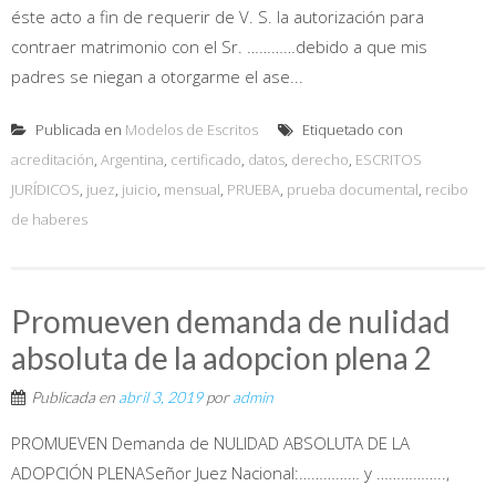
éste acto a fin de requerir de V. S. la autorización para
contraer matrimonio con el Sr. …………debido a que mis
padres se niegan a otorgarme el ase...
Publicada en
Modelos de Escritos
Etiquetado con
acreditación
,
Argentina
,
certificado
,
datos
,
derecho
,
ESCRITOS
JURÍDICOS
,
juez
,
juicio
,
mensual
,
PRUEBA
,
prueba documental
,
recibo
de haberes
Promueven demanda de nulidad
absoluta de la adopcion plena 2
Publicada en
abril 3, 2019
por
admin
PROMUEVEN Demanda de NULIDAD ABSOLUTA DE LA
ADOPCIÓN PLENASeñor Juez Nacional:…………… y ……………..,