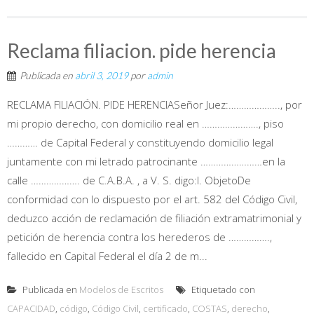
Reclama filiacion. pide herencia
Publicada en
abril 3, 2019
por
admin
RECLAMA FILIACIÓN. PIDE HERENCIASeñor Juez:……………….., por
mi propio derecho, con domicilio real en …………………., piso
………… de Capital Federal y constituyendo domicilio legal
juntamente con mi letrado patrocinante ……………………en la
calle ………………. de C.A.B.A. , a V. S. digo:I. ObjetoDe
conformidad con lo dispuesto por el art. 582 del Código Civil,
deduzco acción de reclamación de filiación extramatrimonial y
petición de herencia contra los herederos de …………….,
fallecido en Capital Federal el día 2 de m...
Publicada en
Modelos de Escritos
Etiquetado con
CAPACIDAD
,
código
,
Código Civil
,
certificado
,
COSTAS
,
derecho
,