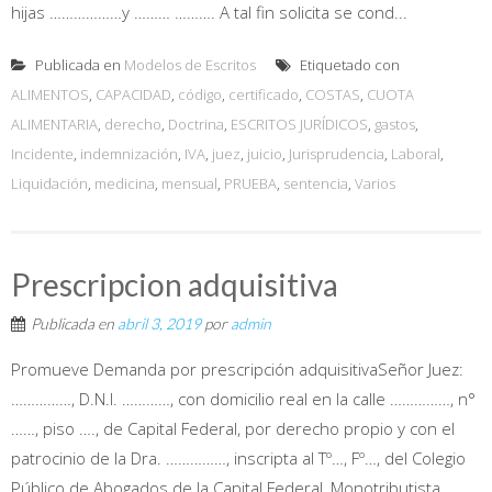
hijas ………………y ……… ………. A tal fin solicita se cond...
Publicada en
Modelos de Escritos
Etiquetado con
ALIMENTOS
,
CAPACIDAD
,
código
,
certificado
,
COSTAS
,
CUOTA
ALIMENTARIA
,
derecho
,
Doctrina
,
ESCRITOS JURÍDICOS
,
gastos
,
Incidente
,
indemnización
,
IVA
,
juez
,
juicio
,
Jurisprudencia
,
Laboral
,
Liquidación
,
medicina
,
mensual
,
PRUEBA
,
sentencia
,
Varios
Prescripcion adquisitiva
Publicada en
abril 3, 2019
por
admin
Promueve Demanda por prescripción adquisitivaSeñor Juez:
……………, D.N.I. …………, con domicilio real en la calle ……………, n°
……, piso …., de Capital Federal, por derecho propio y con el
patrocinio de la Dra. ……………, inscripta al Tº…, Fº…, del Colegio
Público de Abogados de la Capital Federal, Monotributista