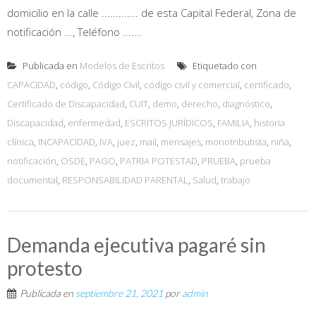
domicilio en la calle ............. de esta Capital Federal, Zona de
notificación ..., Teléfono .......
Publicada en
Modelos de Escritos
Etiquetado con
CAPACIDAD
,
código
,
Código Civil
,
código civil y comercial
,
certificado
,
Certificado de Discapacidad
,
CUIT
,
demo
,
derecho
,
diagnóstico
,
Discapacidad
,
enfermedad
,
ESCRITOS JURÍDICOS
,
FAMILIA
,
historia
clínica
,
INCAPACIDAD
,
IVA
,
juez
,
mail
,
mensajes
,
monotributista
,
niña
,
notificación
,
OSDE
,
PAGO
,
PATRIA POTESTAD
,
PRUEBA
,
prueba
documental
,
RESPONSABILIDAD PARENTAL
,
Salud
,
trabajo
Demanda ejecutiva pagaré sin
protesto
Publicada en
septiembre 21, 2021
por
admin