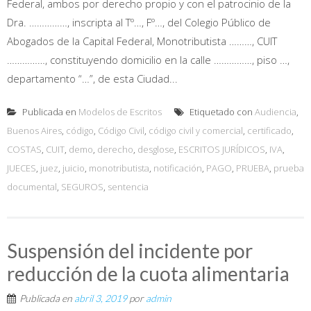
Federal, ambos por derecho propio y con el patrocinio de la
Dra. ……………, inscripta al Tº…, Fº…, del Colegio Público de
Abogados de la Capital Federal, Monotributista ………, CUIT
……………, constituyendo domicilio en la calle ……………, piso …,
departamento “…”, de esta Ciudad...
Publicada en
Modelos de Escritos
Etiquetado con
Audiencia
,
Buenos Aires
,
código
,
Código Civil
,
código civil y comercial
,
certificado
,
COSTAS
,
CUIT
,
demo
,
derecho
,
desglose
,
ESCRITOS JURÍDICOS
,
IVA
,
JUECES
,
juez
,
juicio
,
monotributista
,
notificación
,
PAGO
,
PRUEBA
,
prueba
documental
,
SEGUROS
,
sentencia
Suspensión del incidente por
reducción de la cuota alimentaria
Publicada en
abril 3, 2019
por
admin