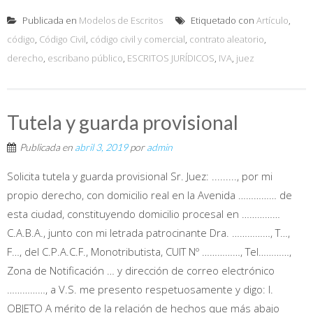
Publicada en
Modelos de Escritos
Etiquetado con
Artículo
,
código
,
Código Civil
,
código civil y comercial
,
contrato aleatorio
,
derecho
,
escribano público
,
ESCRITOS JURÍDICOS
,
IVA
,
juez
Tutela y guarda provisional
Publicada en
abril 3, 2019
por
admin
Solicita tutela y guarda provisional Sr. Juez: ........., por mi
propio derecho, con domicilio real en la Avenida …………… de
esta ciudad, constituyendo domicilio procesal en ……………
C.A.B.A., junto con mi letrada patrocinante Dra. ……………, T…,
F…, del C.P.A.C.F., Monotributista, CUIT Nº ……………, Tel…………,
Zona de Notificación … y dirección de correo electrónico
……………, a V.S. me presento respetuosamente y digo: I.
OBJETO A mérito de la relación de hechos que más abajo