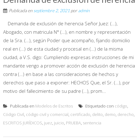
Publicada en
septiembre 2, 2021
por
admin
Demanda de exclusión de herencia Señor Juez: (…),
Abogado, con matricula N° (…), en nombre y representación
de la Sra. (…), según Poder que acompaño, fijando domicilio
real en (…) de esta ciudad y procesal en (…) de la misma
ciudad, a V.S. digo: Cumpliendo expresas instrucciones de mi
mandante vengo a promover acción de exclusión de herencia
contra (…) en base a las consideraciones de hechos y
derechos que paso a exponer: HECHOS Que, el Sr. (…), por
motivo del fallecimiento de su padre (…), prom...
Publicada en
Modelos de Escritos
Etiquetado con
código
,
Código Civil
,
código civil y comercial
,
certificado
,
delito
,
demo
,
derecho
,
ESCRITOS JURÍDICOS
,
juez
,
juicio
,
PRUEBA
,
sentencia