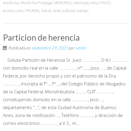
medicina
,
Medicina Prepaga
,
MENORES
,
mensual
,
niña
,
PAGO
,
producción
,
PRUEBA
,
Salud
,
sede judicial
,
trabajo
Particion de herencia
Publicada en
septiembre 29, 2021
por
admin
Solicita Partición de Herencia Sr. Juez: ……………, D.N.I. …………,
con domicilio real en la calle ……………, n°……, piso …., de Capital
Federal, por derecho propio y con el patrocinio de la Dra.
……………, inscripta al Tº…, Fº…, del Colegio Público de Abogados
de la Capital Federal, Monotributista ………, CUIT ……………,
constituyendo domicilio en la calle ……………, piso …,
departamento “…”, de esta Ciudad Autónoma de Buenos
Aires, zona de notificación …, Teléfono …………, y dirección de
correo electrónico ……………, a V.S., m...