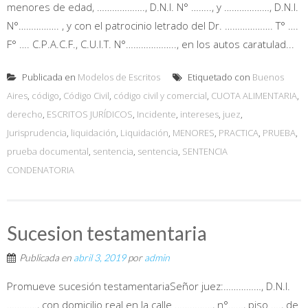
menores de edad, ………………., D.N.I. N° …….., y ………………, D.N.I.
N°……………. , y con el patrocinio letrado del Dr. ………………. T° ….
F° …. C.P.A.C.F., C.U.I.T. N°……………….., en los autos caratulad...
Publicada en
Modelos de Escritos
Etiquetado con
Buenos
Aires
,
código
,
Código Civil
,
código civil y comercial
,
CUOTA ALIMENTARIA
,
derecho
,
ESCRITOS JURÍDICOS
,
Incidente
,
intereses
,
juez
,
Jurisprudencia
,
liquidación
,
Liquidación
,
MENORES
,
PRACTICA
,
PRUEBA
,
prueba documental
,
sentencia
,
sentencia
,
SENTENCIA
CONDENATORIA
Sucesion testamentaria
Publicada en
abril 3, 2019
por
admin
Promueve sucesión testamentariaSeñor juez:……………, D.N.I.
…………, con domicilio real en la calle ……………, n°……, piso …., de