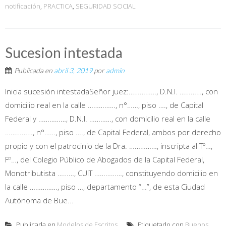
notificación
,
PRACTICA
,
SEGURIDAD SOCIAL
Sucesion intestada
Publicada en
abril 3, 2019
por
admin
Inicia sucesión intestadaSeñor juez:……………, D.N.I. …………, con
domicilio real en la calle ……………, n°……, piso …., de Capital
Federal y ……………, D.N.I. …………, con domicilio real en la calle
……………, n°……, piso …., de Capital Federal, ambos por derecho
propio y con el patrocinio de la Dra. ……………, inscripta al Tº…,
Fº…, del Colegio Público de Abogados de la Capital Federal,
Monotributista ………, CUIT ……………, constituyendo domicilio en
la calle ……………, piso …, departamento “…”, de esta Ciudad
Autónoma de Bue...
Publicada en
Modelos de Escritos
Etiquetado con
Buenos