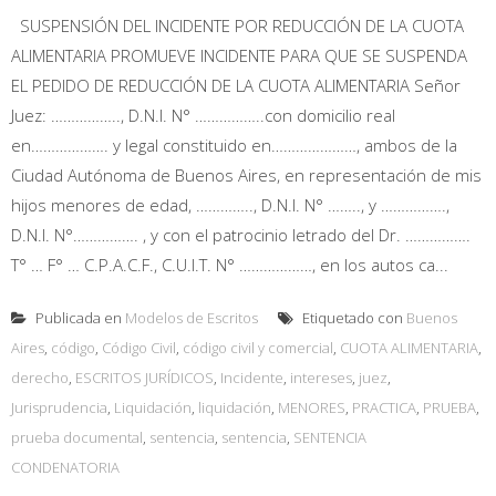
SUSPENSIÓN DEL INCIDENTE POR REDUCCIÓN DE LA CUOTA
ALIMENTARIA PROMUEVE INCIDENTE PARA QUE SE SUSPENDA
EL PEDIDO DE REDUCCIÓN DE LA CUOTA ALIMENTARIA Señor
Juez: …………….., D.N.I. N° ……………..con domicilio real
en………………. y legal constituido en…………………, ambos de la
Ciudad Autónoma de Buenos Aires, en representación de mis
hijos menores de edad, ………….., D.N.I. N° …….., y …………….,
D.N.I. N°……………. , y con el patrocinio letrado del Dr. …………….
T° … F° … C.P.A.C.F., C.U.I.T. N° ………………, en los autos ca...
Publicada en
Modelos de Escritos
Etiquetado con
Buenos
Aires
,
código
,
Código Civil
,
código civil y comercial
,
CUOTA ALIMENTARIA
,
derecho
,
ESCRITOS JURÍDICOS
,
Incidente
,
intereses
,
juez
,
Jurisprudencia
,
Liquidación
,
liquidación
,
MENORES
,
PRACTICA
,
PRUEBA
,
prueba documental
,
sentencia
,
sentencia
,
SENTENCIA
CONDENATORIA