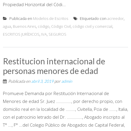
Propiedad Horizontal del Códi...
Publicada en
Modelos de Escritos
Etiquetado con
acreedor
,
agua
,
Buenos Aires
,
código
,
Código Civil
,
código civil y comercial
,
ESCRITOS JURÍDICOS
,
IVA
,
SEGUROS
Restitucion internacional de
personas menores de edad
Publicada en
abril 3, 2019
por
admin
Promueve Demanda por Restitución Internacional de
Menores de edad Sr. Juez ............., por derecho propio, con
domicilio real en la localidad de ........, Civitella, Pcia de ......, Italia,
con el patrocinio letrado del Dr. ............., Abogado inscripto al
T° ..., F° ...del Colegio Público de Abogados de Capital Federal,