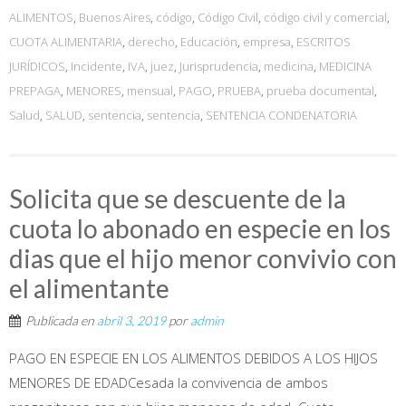
ALIMENTOS
,
Buenos Aires
,
código
,
Código Civil
,
código civil y comercial
,
CUOTA ALIMENTARIA
,
derecho
,
Educación
,
empresa
,
ESCRITOS
JURÍDICOS
,
Incidente
,
IVA
,
juez
,
Jurisprudencia
,
medicina
,
MEDICINA
PREPAGA
,
MENORES
,
mensual
,
PAGO
,
PRUEBA
,
prueba documental
,
Salud
,
SALUD
,
sentencia
,
sentencia
,
SENTENCIA CONDENATORIA
Solicita que se descuente de la
cuota lo abonado en especie en los
dias que el hijo menor convivio con
el alimentante
Publicada en
abril 3, 2019
por
admin
PAGO EN ESPECIE EN LOS ALIMENTOS DEBIDOS A LOS HIJOS
MENORES DE EDADCesada la convivencia de ambos