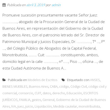
Publicada en
abril 3, 2019
por
admin
Promueve sucesión presuntamente vacante Señor Juez:
……………., abogado de la Procuración General de la Ciudad de
Buenos Aires, en representación del Gobierno de la Ciudad
de Buenos Aires, con el patrocinio letrado del Sr. Director de
Patrimonio Municipal y Juicios Especiales, Dr. ……………, T° …, F°
…, del Colegio Público de Abogados de la Capital Federal,
Monotributista, ……… Cuit: …………… constituyendo, ambos,
domicilio legal en la calle ……………, n°……, Piso …, oficina …, de
esta Ciudad Autónoma de Buenos A...
Publicada en
Modelos de Escritos
Etiquetado con
ANSES
,
BIENES MUEBLES
,
Buenos Aires
,
CABA
,
código
,
Código Civil
,
código civil y
comercial
,
consorcio
,
CUIT
,
datos
,
derecho
,
Educación
,
ESCRITOS
JURÍDICOS
,
FAMILIA
,
gastos
,
General
,
Gobierno de la Ciudad de Buenos
Aires
,
IVA
,
juez
,
juicio
,
Liquidación
,
Medida cautelar
,
monotributista
,