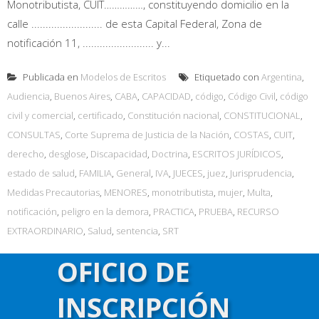
Monotributista, CUIT……………, constituyendo domicilio en la
calle ......................... de esta Capital Federal, Zona de
notificación 11, ......................... y...
Publicada en
Modelos de Escritos
Etiquetado con
Argentina
,
Audiencia
,
Buenos Aires
,
CABA
,
CAPACIDAD
,
código
,
Código Civil
,
código
civil y comercial
,
certificado
,
Constitución nacional
,
CONSTITUCIONAL
,
CONSULTAS
,
Corte Suprema de Justicia de la Nación
,
COSTAS
,
CUIT
,
derecho
,
desglose
,
Discapacidad
,
Doctrina
,
ESCRITOS JURÍDICOS
,
estado de salud
,
FAMILIA
,
General
,
IVA
,
JUECES
,
juez
,
Jurisprudencia
,
Medidas Precautorias
,
MENORES
,
monotributista
,
mujer
,
Multa
,
notificación
,
peligro en la demora
,
PRACTICA
,
PRUEBA
,
RECURSO
EXTRAORDINARIO
,
Salud
,
sentencia
,
SRT
OFICIO DE
Repeticion
INSCRIPCIÓN