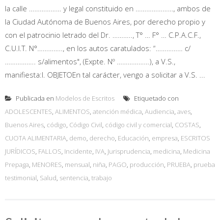
la calle ……………… y legal constituido en …………………, ambos de
la Ciudad Autónoma de Buenos Aires, por derecho propio y
con el patrocinio letrado del Dr. ……….., T° … F° … C.P.A.C.F.,
C.U.I.T. N°………….., en los autos caratulados: “…………… c/
…………….. s/alimentos", (Expte. Nº ………………), a V.S.,
manifiesta:I. OBJETOEn tal carácter, vengo a solicitar a V.S. ...
Publicada en
Modelos de Escritos
Etiquetado con
ADOLESCENTES
,
ALIMENTOS
,
atención médica
,
Audiencia
,
aves
,
Buenos Aires
,
código
,
Código Civil
,
código civil y comercial
,
COSTAS
,
CUOTA ALIMENTARIA
,
demo
,
derecho
,
Educación
,
empresa
,
ESCRITOS
JURÍDICOS
,
FALLOS
,
Incidente
,
IVA
,
Jurisprudencia
,
medicina
,
Medicina
Prepaga
,
MENORES
,
mensual
,
niña
,
PAGO
,
producción
,
PRUEBA
,
prueba
testimonial
,
Salud
,
sentencia
,
trabajo