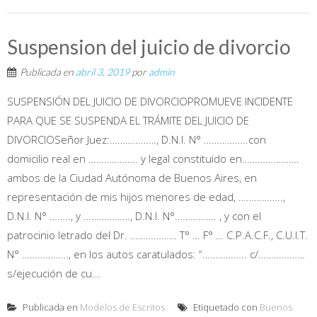
Suspension del juicio de divorcio
Publicada en
abril 3, 2019
por
admin
SUSPENSIÓN DEL JUICIO DE DIVORCIOPROMUEVE INCIDENTE
PARA QUE SE SUSPENDA EL TRÁMITE DEL JUICIO DE
DIVORCIOSeñor Juez:………………, D.N.I. N° ……………..con
domicilio real en ………………. y legal constituido en………………….
ambos de la Ciudad Autónoma de Buenos Aires, en
representación de mis hijos menores de edad, ……………..,
D.N.I. N° …….., y ………………, D.N.I. N°……………. , y con el
patrocinio letrado del Dr. ……………… T° … F° … C.P.A.C.F., C.U.I.T.
N° ………………, en los autos caratulados: “…………….. c/………………
s/ejecución de cu...
Publicada en
Modelos de Escritos
Etiquetado con
Buenos