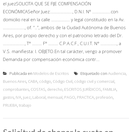
el juezSOLICITA QUE SE FIJE COMPENSACIÓN
ECONÓMICASeñor Juez:……………….., D.N.I. N° ……………..con
domicilio real en la calle …………….. y legal constituido en la Av.
……………….., of. “..”, ambos de la Ciudad Autónoma de Buenos
Aires, por propio derecho y con el patrocinio letrado del Dr.
……………….., T° ……… F° ……… C.P.A.C.F., C.U.I.T. N° ……………, a
V.S. manifiesta: I. OBJETO.En tal carácter, vengo a promover
Demanda por compensación económica contr...
Publicada en
Modelos de Escritos
Etiquetado con
Audiencia
,
Buenos Aires
,
CABA
,
código
,
Código Civil
,
código civil y comercial
,
comprobantes
,
COSTAS
,
derecho
,
ESCRITOS JURÍDICOS
,
FAMILIA
,
gastos
,
IVA
,
juez
,
Laboral
,
mensual
,
PAGO
,
PRACTICA
,
profesión
,
PRUEBA
,
trabajo