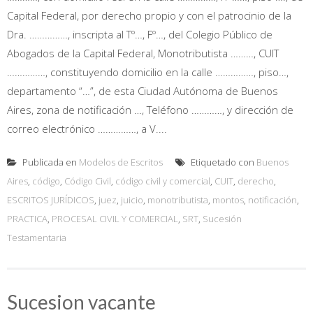
Capital Federal, por derecho propio y con el patrocinio de la
Dra. ……………, inscripta al Tº…, Fº…, del Colegio Público de
Abogados de la Capital Federal, Monotributista ………, CUIT
……………, constituyendo domicilio en la calle ……………, piso…,
departamento “…”, de esta Ciudad Autónoma de Buenos
Aires, zona de notificación …, Teléfono …………, y dirección de
correo electrónico ……………, a V....
Publicada en
Modelos de Escritos
Etiquetado con
Buenos
Aires
,
código
,
Código Civil
,
código civil y comercial
,
CUIT
,
derecho
,
ESCRITOS JURÍDICOS
,
juez
,
juicio
,
monotributista
,
montos
,
notificación
,
PRACTICA
,
PROCESAL CIVIL Y COMERCIAL
,
SRT
,
Sucesión
Testamentaria
Sucesion vacante