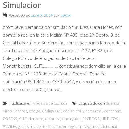
Simulacion
Publicada en
abril 3, 2019
por
admin
promueve Demanda por simulaciónSr. Juez, Clara Flores, con
domicilio real en la calle Melián N° 435, piso 2°, Depto. B, de
Capital Federal, por su derecho, con el patrocinio letrado de la
Dra. Luisa Chiape, Abogado inscripto al T° 32, F° 825, del
Colegio Público de Abogados de Capital Federal,
Monotributista, CUIT…………… constituyendo domicilio en la calle
Esmeralda N° 1223 de esta Capital Federal, Zona de
notificación 98, Teléfono 4379-5647, y dirección de correo
electrónico lchiape@gmail.co...
Publicada en
Modelos de Escritos
Etiquetado con
Buenos
Aires
,
Caseros
,
código
,
Código Civil
,
código civil y comercial
,
consorcio
,
COSTAS
,
CUIT
,
derecho
,
empresa
,
encargado
,
ESCRITOS JURÍDICOS
,
FAMILIA
,
gastos
,
Incidente
,
inscripción registral
,
IVA
,
juez
,
juicio
,
mail
,