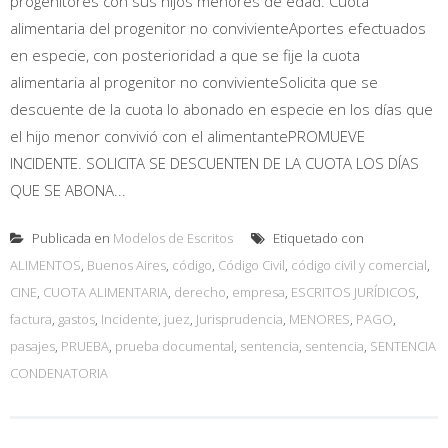
progenitores con sus hijos menores de edad. Cuota
alimentaria del progenitor no convivienteAportes efectuados
en especie, con posterioridad a que se fije la cuota
alimentaria al progenitor no convivienteSolicita que se
descuente de la cuota lo abonado en especie en los días que
el hijo menor convivió con el alimentantePROMUEVE
INCIDENTE. SOLICITA SE DESCUENTEN DE LA CUOTA LOS DÍAS
QUE SE ABONA...
Publicada en
Modelos de Escritos
Etiquetado con
ALIMENTOS
,
Buenos Aires
,
código
,
Código Civil
,
código civil y comercial
,
CINE
,
CUOTA ALIMENTARIA
,
derecho
,
empresa
,
ESCRITOS JURÍDICOS
,
factura
,
gastos
,
Incidente
,
juez
,
Jurisprudencia
,
MENORES
,
PAGO
,
pasajes
,
PRUEBA
,
prueba documental
,
sentencia
,
sentencia
,
SENTENCIA
CONDENATORIA