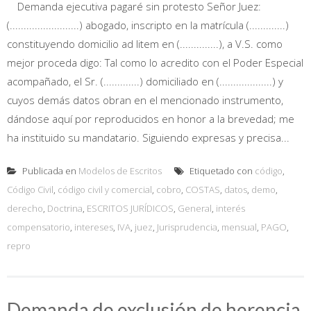
Demanda ejecutiva pagaré sin protesto Señor Juez:
(.........................) abogado, inscripto en la matrícula (.............)
constituyendo domicilio ad litem en (..............), a V.S. como
mejor proceda digo: Tal como lo acredito con el Poder Especial
acompañado, el Sr. (.............) domiciliado en (...................) y
cuyos demás datos obran en el mencionado instrumento,
dándose aquí por reproducidos en honor a la brevedad; me
ha instituido su mandatario. Siguiendo expresas y precisa...
Publicada en
Modelos de Escritos
Etiquetado con
código
,
Código Civil
,
código civil y comercial
,
cobro
,
COSTAS
,
datos
,
demo
,
derecho
,
Doctrina
,
ESCRITOS JURÍDICOS
,
General
,
interés
compensatorio
,
intereses
,
IVA
,
juez
,
Jurisprudencia
,
mensual
,
PAGO
,
repro
Demanda de exclusión de herencia