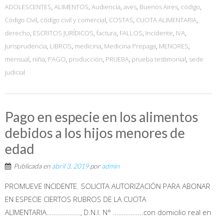
ADOLESCENTES
,
ALIMENTOS
,
Audiencia
,
aves
,
Buenos Aires
,
código
,
Código Civil
,
código civil y comercial
,
COSTAS
,
CUOTA ALIMENTARIA
,
derecho
,
ESCRITOS JURÍDICOS
,
factura
,
FALLOS
,
Incidente
,
IVA
,
Jurisprudencia
,
LIBROS
,
medicina
,
Medicina Prepaga
,
MENORES
,
mensual
,
niña
,
PAGO
,
producción
,
PRUEBA
,
prueba testimonial
,
sede
judicial
Pago en especie en los alimentos
debidos a los hijos menores de
edad
Publicada en
abril 3, 2019
por
admin
PROMUEVE INCIDENTE. SOLICITA AUTORIZACIÓN PARA ABONAR
EN ESPECIE CIERTOS RUBROS DE LA CUOTA
ALIMENTARIA………………., D.N.I. N° ……………..con domicilio real en