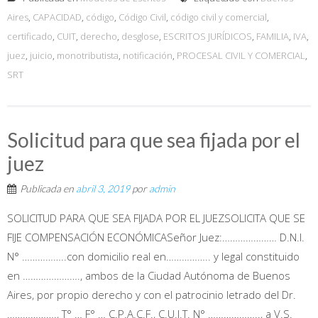
Aires
,
CAPACIDAD
,
código
,
Código Civil
,
código civil y comercial
,
certificado
,
CUIT
,
derecho
,
desglose
,
ESCRITOS JURÍDICOS
,
FAMILIA
,
IVA
,
juez
,
juicio
,
monotributista
,
notificación
,
PROCESAL CIVIL Y COMERCIAL
,
SRT
Solicitud para que sea fijada por el
juez
Publicada en
abril 3, 2019
por
admin
SOLICITUD PARA QUE SEA FIJADA POR EL JUEZSOLICITA QUE SE
FIJE COMPENSACIÓN ECONÓMICASeñor Juez:………………… D.N.I.
N° ……………..con domicilio real en…………….. y legal constituido
en …………………., ambos de la Ciudad Autónoma de Buenos
Aires, por propio derecho y con el patrocinio letrado del Dr.
………………., T° … F° … C.P.A.C.F., C.U.I.T. N° ……………….., a V.S.