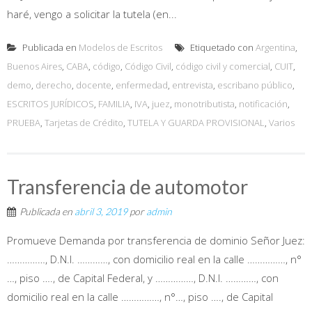
haré, vengo a solicitar la tutela (en...
Publicada en
Modelos de Escritos
Etiquetado con
Argentina
,
Buenos Aires
,
CABA
,
código
,
Código Civil
,
código civil y comercial
,
CUIT
,
demo
,
derecho
,
docente
,
enfermedad
,
entrevista
,
escribano público
,
ESCRITOS JURÍDICOS
,
FAMILIA
,
IVA
,
juez
,
monotributista
,
notificación
,
PRUEBA
,
Tarjetas de Crédito
,
TUTELA Y GUARDA PROVISIONAL
,
Varios
Transferencia de automotor
Publicada en
abril 3, 2019
por
admin
Promueve Demanda por transferencia de dominio Señor Juez:
……………, D.N.I. …………, con domicilio real en la calle ……………, n°
…, piso …., de Capital Federal, y ……………, D.N.I. …………, con
domicilio real en la calle ……………, n°…, piso …., de Capital