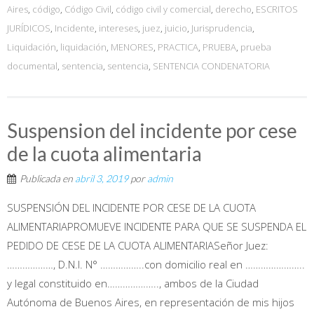
Aires
,
código
,
Código Civil
,
código civil y comercial
,
derecho
,
ESCRITOS
JURÍDICOS
,
Incidente
,
intereses
,
juez
,
juicio
,
Jurisprudencia
,
Liquidación
,
liquidación
,
MENORES
,
PRACTICA
,
PRUEBA
,
prueba
documental
,
sentencia
,
sentencia
,
SENTENCIA CONDENATORIA
Suspension del incidente por cese
de la cuota alimentaria
Publicada en
abril 3, 2019
por
admin
SUSPENSIÓN DEL INCIDENTE POR CESE DE LA CUOTA
ALIMENTARIAPROMUEVE INCIDENTE PARA QUE SE SUSPENDA EL
PEDIDO DE CESE DE LA CUOTA ALIMENTARIASeñor Juez:
………………, D.N.I. N° ……………..con domicilio real en …………………..
y legal constituido en……………….., ambos de la Ciudad
Autónoma de Buenos Aires, en representación de mis hijos