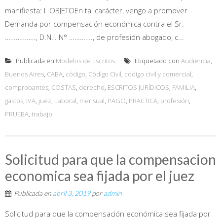
manifiesta: I. OBJETOEn tal carácter, vengo a promover
Demanda por compensación económica contra el Sr.
…………….., D.N.I. N° …………., de profesión abogado, c...
Publicada en
Modelos de Escritos
Etiquetado con
Audiencia
,
Buenos Aires
,
CABA
,
código
,
Código Civil
,
código civil y comercial
,
comprobantes
,
COSTAS
,
derecho
,
ESCRITOS JURÍDICOS
,
FAMILIA
,
gastos
,
IVA
,
juez
,
Laboral
,
mensual
,
PAGO
,
PRACTICA
,
profesión
,
PRUEBA
,
trabajo
Solicitud para que la compensacion
economica sea fijada por el juez
Publicada en
abril 3, 2019
por
admin
Solicitud para que la compensación económica sea fijada por