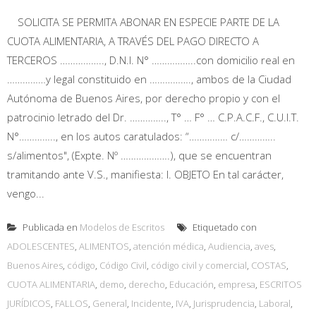
SOLICITA SE PERMITA ABONAR EN ESPECIE PARTE DE LA
CUOTA ALIMENTARIA, A TRAVÉS DEL PAGO DIRECTO A
TERCEROS …………….., D.N.I. N° ……………..con domicilio real en
……………y legal constituido en ……………., ambos de la Ciudad
Autónoma de Buenos Aires, por derecho propio y con el
patrocinio letrado del Dr. ………….., T° … F° … C.P.A.C.F., C.U.I.T.
N°………….., en los autos caratulados: “…………… c/…………..
s/alimentos", (Expte. Nº ……………….), que se encuentran
tramitando ante V.S., manifiesta: I. OBJETO En tal carácter,
vengo...
Publicada en
Modelos de Escritos
Etiquetado con
ADOLESCENTES
,
ALIMENTOS
,
atención médica
,
Audiencia
,
aves
,
Buenos Aires
,
código
,
Código Civil
,
código civil y comercial
,
COSTAS
,
CUOTA ALIMENTARIA
,
demo
,
derecho
,
Educación
,
empresa
,
ESCRITOS
JURÍDICOS
,
FALLOS
,
General
,
Incidente
,
IVA
,
Jurisprudencia
,
Laboral
,