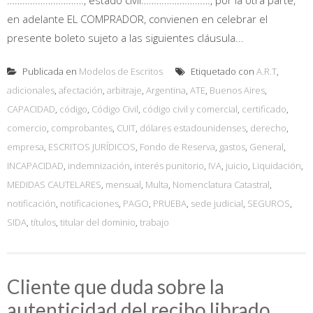
en adelante EL COMPRADOR, convienen en celebrar el
presente boleto sujeto a las siguientes cláusula...
Publicada en
Modelos de Escritos
Etiquetado con
A.R.T
,
adicionales
,
afectación
,
arbitraje
,
Argentina
,
ATE
,
Buenos Aires
,
CAPACIDAD
,
código
,
Código Civil
,
código civil y comercial
,
certificado
,
comercio
,
comprobantes
,
CUIT
,
dólares estadounidenses
,
derecho
,
empresa
,
ESCRITOS JURÍDICOS
,
Fondo de Reserva
,
gastos
,
General
,
INCAPACIDAD
,
indemnización
,
interés punitorio
,
IVA
,
juicio
,
Liquidación
,
MEDIDAS CAUTELARES
,
mensual
,
Multa
,
Nomenclatura Catastral
,
notificación
,
notificaciones
,
PAGO
,
PRUEBA
,
sede judicial
,
SEGUROS
,
SIDA
,
títulos
,
titular del dominio
,
trabajo
Cliente que duda sobre la
autenticidad del recibo librado