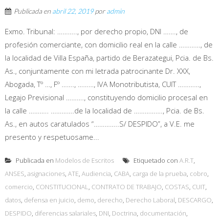
Publicada en
abril 22, 2019
por
admin
Exmo. Tribunal: ……….., por derecho propio, DNI ……., de
profesión comerciante, con domicilio real en la calle …………, de
la localidad de Villa España, partido de Berazategui, Pcia. de Bs.
As., conjuntamente con mi letrada patrocinante Dr. XXX,
Abogada, Tº …, Fº ……., ………, IVA Monotributista, CUIT …………,
Legajo Previsional ………., constituyendo domicilio procesal en
la calle ……….. ………….de la localidad de ……………., Pcia. de Bs.
As., en autos caratulados “…………..S/ DESPIDO”, a V.E. me
presento y respetuosame...
Publicada en
Modelos de Escritos
Etiquetado con
A.R.T
,
ANSES
,
asignaciones
,
ATE
,
Audiencia
,
CABA
,
carga de la prueba
,
cobro
,
comercio
,
CONSTITUCIONAL
,
CONTRATO DE TRABAJO
,
COSTAS
,
CUIT
,
datos
,
defensa en juicio
,
demo
,
derecho
,
Derecho Laboral
,
DESCARGO
,
DESPIDO
,
diferencias salariales
,
DNI
,
Doctrina
,
documentación
,