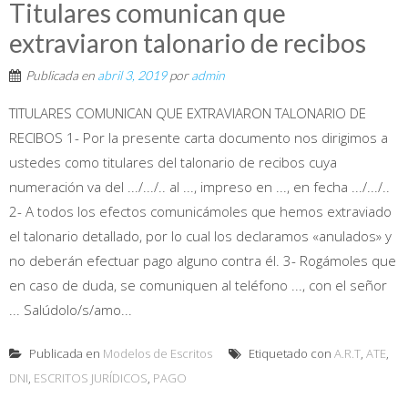
Titulares comunican que
extraviaron talonario de recibos
Publicada en
abril 3, 2019
por
admin
TITULARES COMUNICAN QUE EXTRAVIARON TALONARIO DE
RECIBOS 1- Por la presente carta documento nos dirigimos a
ustedes como titulares del talonario de recibos cuya
numeración va del .../.../.. al ..., impreso en ..., en fecha .../.../..
2- A todos los efectos comunicámoles que hemos extraviado
el talonario detallado, por lo cual los declaramos «anulados» y
no deberán efectuar pago alguno contra él. 3- Rogámoles que
en caso de duda, se comuniquen al teléfono ..., con el señor
... Salúdolo/s/amo...
Publicada en
Modelos de Escritos
Etiquetado con
A.R.T
,
ATE
,
DNI
,
ESCRITOS JURÍDICOS
,
PAGO