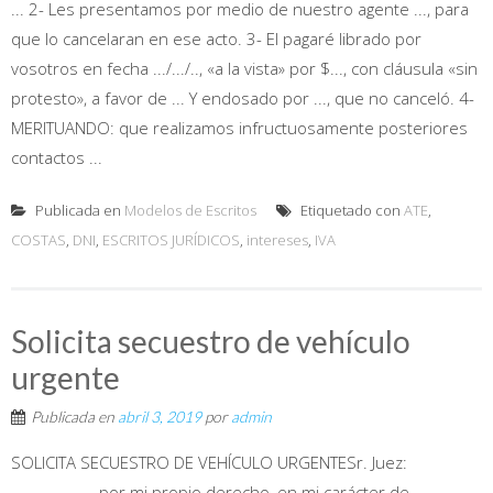
... 2- Les presentamos por medio de nuestro agente ..., para
que lo cancelaran en ese acto. 3- El pagaré librado por
vosotros en fecha .../.../.., «a la vista» por $..., con cláusula «sin
protesto», a favor de ... Y endosado por ..., que no canceló. 4-
MERITUANDO: que realizamos infructuosamente posteriores
contactos ...
Publicada en
Modelos de Escritos
Etiquetado con
ATE
,
COSTAS
,
DNI
,
ESCRITOS JURÍDICOS
,
intereses
,
IVA
Solicita secuestro de vehículo
urgente
Publicada en
abril 3, 2019
por
admin
SOLICITA SECUESTRO DE VEHÍCULO URGENTESr. Juez:
................... por mi propio derecho, en mi carácter de