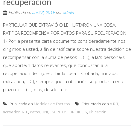
recuperación
Publicada en
abril 3, 2019
por
admin
PARTICULAR QUE EXTRAVIÓ O LE HURTARON UNA COSA,
RATIFICA RECOMPENSA POR DATOS PARA SU RECUPERACIÓN
1- Por la presente carta documento consideradamente nos
dirigimos a usted, a fin de ratificarle sobre nuestra decisión de
recompensar con la suma de pesos ... (...), a la/s persona/s
que aporte/n datos relevantes, que conduzcan a la
recuperación de ...(describir la cosa ...<robada; hurtada;
extraviada; ...>), siempre que la ubicación se produzca en el
plazo de ... (...) días, desde la fe...
Publicada en
Modelos de Escritos
Etiquetado con
A.R.T
,
acreedor
,
ATE
,
datos
,
DNI
,
ESCRITOS JURÍDICOS
,
ubicación