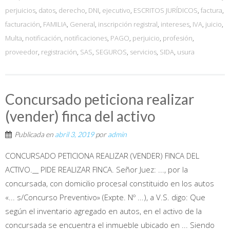
perjuicios
,
datos
,
derecho
,
DNI
,
ejecutivo
,
ESCRITOS JURÍDICOS
,
factura
,
facturación
,
FAMILIA
,
General
,
inscripción registral
,
intereses
,
IVA
,
juicio
,
Multa
,
notificación
,
notificaciones
,
PAGO
,
perjuicio
,
profesión
,
proveedor
,
registración
,
SAS
,
SEGUROS
,
servicios
,
SIDA
,
usura
Concursado peticiona realizar
(vender) finca del activo
Publicada en
abril 3, 2019
por
admin
CONCURSADO PETICIONA REALIZAR (VENDER) FINCA DEL
ACTIVO.__ PIDE REALIZAR FINCA. Señor Juez: ..., por la
concursada, con domicilio procesal constituido en los autos
«... s/Concurso Preventivo» (Expte. Nº ...), a V.S. digo: Que
según el inventario agregado en autos, en el activo de la
concursada se encuentra el inmueble ubicado en ... Siendo