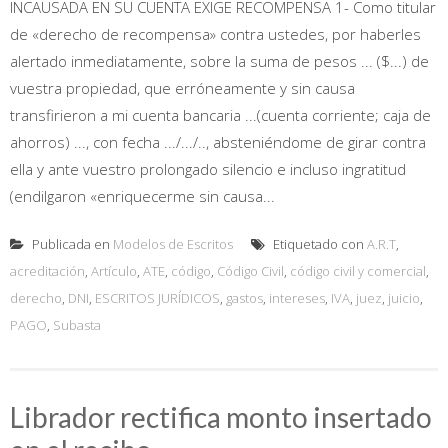
INCAUSADA EN SU CUENTA EXIGE RECOMPENSA 1- Como titular
de «derecho de recompensa» contra ustedes, por haberles
alertado inmediatamente, sobre la suma de pesos ... ($...) de
vuestra propiedad, que erróneamente y sin causa
transfirieron a mi cuenta bancaria ...(cuenta corriente; caja de
ahorros) ..., con fecha .../.../.., absteniéndome de girar contra
ella y ante vuestro prolongado silencio e incluso ingratitud
(endilgaron «enriquecerme sin causa...
Publicada en
Modelos de Escritos
Etiquetado con
A.R.T
,
acreditación
,
Artículo
,
ATE
,
código
,
Código Civil
,
código civil y comercial
,
derecho
,
DNI
,
ESCRITOS JURÍDICOS
,
gastos
,
intereses
,
IVA
,
juez
,
juicio
,
PAGO
,
Subasta
Librador rectifica monto insertado