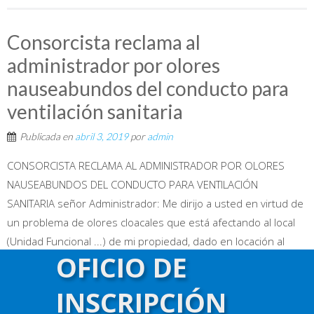
Consorcista reclama al
administrador por olores
nauseabundos del conducto para
ventilación sanitaria
Publicada en
abril 3, 2019
por
admin
CONSORCISTA RECLAMA AL ADMINISTRADOR POR OLORES
NAUSEABUNDOS DEL CONDUCTO PARA VENTILACIÓN
SANITARIA señor Administrador: Me dirijo a usted en virtud de
un problema de olores cloacales que está afectando al local
(Unidad Funcional ...) de mi propiedad, dado en locación al
OFICIO DE
señor ... Como usted sabrá, oportunamente fue trasladado
nuestro baño de planta baja al sótano del local, aunque se
INSCRIPCIÓN
realizó un sistema de evacuación que utiliza el mismo