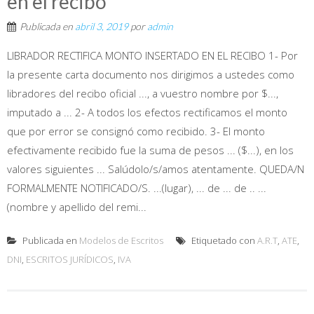
en el recibo
Publicada en
abril 3, 2019
por
admin
LIBRADOR RECTIFICA MONTO INSERTADO EN EL RECIBO 1- Por
la presente carta documento nos dirigimos a ustedes como
libradores del recibo oficial ..., a vuestro nombre por $...,
imputado a ... 2- A todos los efectos rectificamos el monto
que por error se consignó como recibido. 3- El monto
efectivamente recibido fue la suma de pesos ... ($...), en los
valores siguientes ... Salúdolo/s/amos atentamente. QUEDA/N
FORMALMENTE NOTIFICADO/S. ...(lugar), ... de ... de .. ...
(nombre y apellido del remi...
Publicada en
Modelos de Escritos
Etiquetado con
A.R.T
,
ATE
,
DNI
,
ESCRITOS JURÍDICOS
,
IVA