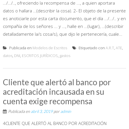
.../.../.., ofreciendo la recompensa de ..., a quien aportara
datos o hallara ...(describir la cosa). 2- El objeto de la presente
es anoticiarle por esta carta documento, que el día .../.../.. y en
compañía de los señores ... y ..., halle en ...(lugar), ...(describir
detalladamente la/s cosa/s), que dijo le pertenecería, cuale...
Publicada en
Modelos de Escritos
Etiquetado con
A.R.T
,
ATE
,
datos
,
DNI
,
ESCRITOS JURÍDICOS
,
gastos
Cliente que alertó al banco por
acreditación incausada en su
cuenta exige recompensa
Publicada en
abril 3, 2019
por
admin
4CLIENTE QUE ALERTÓ AL BANCO POR ACREDITACIÓN