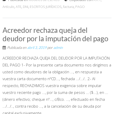
Artículo
,
ATE
,
DNI
,
ESCRITOS JURÍDICOS
,
factura
,
PAGO
Acreedor rechaza queja del
deudor por la imputación del pago
Publicada en
abril 3, 2019
por
admin
ACREEDOR RECHAZA QUEJA DEL DEUDOR POR LA IMPUTACIÓN
DEL PAGO 1- Por la presente carta documento nos dirigímos a
usted como deudores de la obligación ..., en respuesta a
vuestra carta documento nºCD..., fechada .../.../.. 2- Al
respecto, RECHAZAMOS vuestra exigencia sobre imputar
vuestro reciente pago ..., por la suma de pesos ... ($...), en ...
(dinero efectivo; cheque nº..., c/Bco. ..., efectuado en fecha
.../.../.., contra recibo ..., a la cancelación de su deuda por
capital exclusivamente...