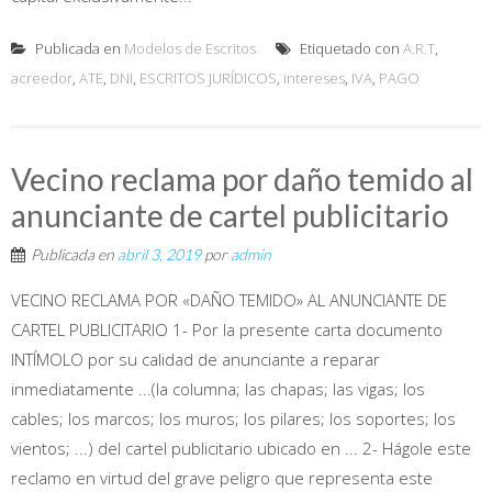
Publicada en
Modelos de Escritos
Etiquetado con
A.R.T
,
acreedor
,
ATE
,
DNI
,
ESCRITOS JURÍDICOS
,
intereses
,
IVA
,
PAGO
Vecino reclama por daño temido al
anunciante de cartel publicitario
Publicada en
abril 3, 2019
por
admin
VECINO RECLAMA POR «DAÑO TEMIDO» AL ANUNCIANTE DE
CARTEL PUBLICITARIO 1- Por la presente carta documento
INTÍMOLO por su calidad de anunciante a reparar
inmediatamente ...(la columna; las chapas; las vigas; los
cables; los marcos; los muros; los pilares; los soportes; los
vientos; ...) del cartel publicitario ubicado en ... 2- Hágole este
reclamo en virtud del grave peligro que representa este