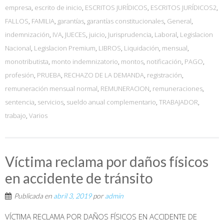
empresa
,
escrito de inicio
,
ESCRITOS JURÍDICOS
,
ESCRITOS JURÍDICOS2
,
FALLOS
,
FAMILIA
,
garantías
,
garantías constitucionales
,
General
,
indemnización
,
IVA
,
JUECES
,
juicio
,
Jurisprudencia
,
Laboral
,
Legislacion
Nacional
,
Legislacion Premium
,
LIBROS
,
Liquidación
,
mensual
,
monotributista
,
monto indemnizatorio
,
montos
,
notificación
,
PAGO
,
profesión
,
PRUEBA
,
RECHAZO DE LA DEMANDA
,
registración
,
remuneración mensual normal
,
REMUNERACION
,
remuneraciones
,
sentencia
,
servicios
,
sueldo anual complementario
,
TRABAJADOR
,
trabajo
,
Varios
Víctima reclama por daños físicos
en accidente de tránsito
Publicada en
abril 3, 2019
por
admin
VÍCTIMA RECLAMA POR DAÑOS FÍSICOS EN ACCIDENTE DE