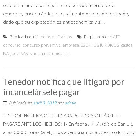
este bien innecesario para el desenvolvimiento de la
empresa, encontrándose actualmente ocioso, desocupado,
dado que su explotación es antieconómica y si...
Publicada en
Modelos de Escritos
Etiquetado con
ATE
,
concurso
,
concurso preventivo
,
empresa
,
ESCRITOS JURÍDICOS
,
gastos
,
IVA
,
juez
,
SAS
,
sindicatura
,
ubicación
Tenedor notifica que litigará por
incancelársele pagar
Publicada en
abril 3, 2019
por
admin
TENEDOR NOTIFICA QUE LITIGARÁ POR INCANCELÁRSELE
PAGARÉ ANTE LOS HECHOS: 1- En fecha .../.../.. (día de San ...),
a las 00:00 horas (A.M.), nos apersonamos a vuestro domicilio