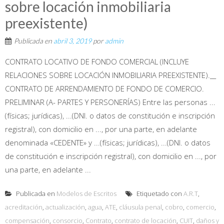
sobre locación inmobiliaria
preexistente)
Publicada en
abril 3, 2019
por
admin
CONTRATO LOCATIVO DE FONDO COMERCIAL (INCLUYE
RELACIONES SOBRE LOCACIÓN INMOBILIARIA PREEXISTENTE).__
CONTRATO DE ARRENDAMIENTO DE FONDO DE COMERCIO.
PRELIMINAR (A- PARTES Y PERSONERÍAS) Entre las personas ...
(físicas; jurídicas), ...(DNI. o datos de constitución e inscripción
registral), con domicilio en ..., por una parte, en adelante
denominada «CEDENTE» y ...(físicas; jurídicas), ...(DNI. o datos
de constitución e inscripción registral), con domicilio en ..., por
una parte, en adelante ...
Publicada en
Modelos de Escritos
Etiquetado con
A.R.T
,
acreditación
,
actualización
,
agua
,
ATE
,
cláusula penal
,
cobro
,
comercio
,
compensación
,
consorcio
,
Contrato
,
contrato de locación
,
CUIT
,
daños y