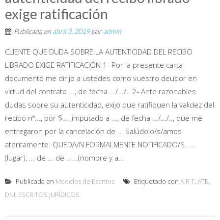
exige ratificación
Publicada en
abril 3, 2019
por
admin
CLIENTE QUE DUDA SOBRE LA AUTENTICIDAD DEL RECIBO
LIBRADO EXIGE RATIFICACIÓN 1- Por la presente carta
documento me dirijo a ustedes como vuestro deudor en
virtud del contrato ..., de fecha .../.../.. 2- Ante razonables
dudas sobre su autenticidad, exijo que ratifiquen la validez del
recibo nº..., por $..., imputado a ..., de fecha .../.../.., que me
entregaron por la cancelación de ... Salúdolo/s/amos
atentamente. QUEDA/N FORMALMENTE NOTIFICADO/S. ...
(lugar), ... de ... de .. ...(nombre y a...
Publicada en
Modelos de Escritos
Etiquetado con
A.R.T
,
ATE
,
DNI
,
ESCRITOS JURÍDICOS