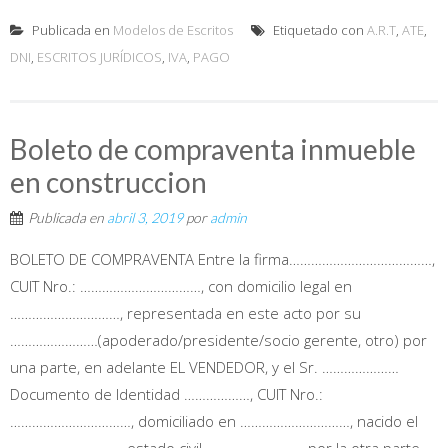
Publicada en
Modelos de Escritos
Etiquetado con
A.R.T
,
ATE
,
DNI
,
ESCRITOS JURÍDICOS
,
IVA
,
PAGO
Boleto de compraventa inmueble
en construccion
Publicada en
abril 3, 2019
por
admin
BOLETO DE COMPRAVENTA Entre la firma…………………………………,
CUIT Nro.: ……………………………, con domicilio legal en
…………………………, representada en este acto por su
……………………(apoderado/presidente/socio gerente, otro) por
una parte, en adelante EL VENDEDOR, y el Sr. …………………
Documento de Identidad ………………, CUIT Nro.:
……………………………, domiciliado en …………………………, nacido el
…………………………, estado civil………………………, por la otra parte,