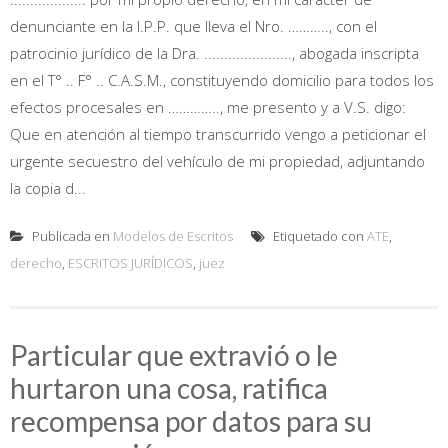
denunciante en la I.P.P. que lleva el Nro. ……….., con el
patrocinio jurídico de la Dra. ......................, abogada inscripta
en el T° .. F° .. C.A.S.M., constituyendo domicilio para todos los
efectos procesales en ………….., me presento y a V.S. digo:
Que en atención al tiempo transcurrido vengo a peticionar el
urgente secuestro del vehículo de mi propiedad, adjuntando
la copia d...
Publicada en
Modelos de Escritos
Etiquetado con
ATE
,
derecho
,
ESCRITOS JURÍDICOS
,
juez
Particular que extravió o le
hurtaron una cosa, ratifica
recompensa por datos para su