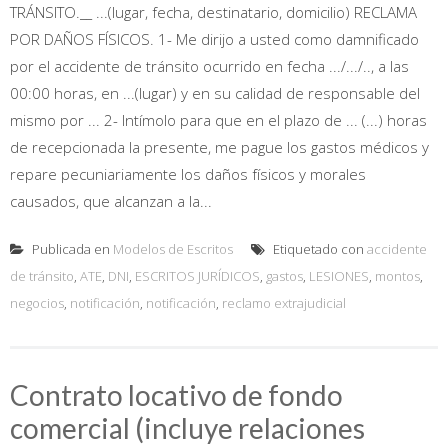
TRÁNSITO.__ ...(lugar, fecha, destinatario, domicilio) RECLAMA
POR DAÑOS FÍSICOS. 1- Me dirijo a usted como damnificado
por el accidente de tránsito ocurrido en fecha .../.../.., a las
00:00 horas, en ...(lugar) y en su calidad de responsable del
mismo por ... 2- Intímolo para que en el plazo de ... (...) horas
de recepcionada la presente, me pague los gastos médicos y
repare pecuniariamente los daños físicos y morales
causados, que alcanzan a la...
Publicada en
Modelos de Escritos
Etiquetado con
accidente
de tránsito
,
ATE
,
DNI
,
ESCRITOS JURÍDICOS
,
gastos
,
LESIONES
,
montos
,
negocios
,
notificación
,
notificación
,
reclamo extrajudicial
Contrato locativo de fondo
comercial (incluye relaciones