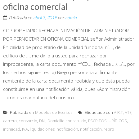
oficina comercial
Publicada en
abril 3, 2019
por
admin
COPROPIETARIO RECHAZA INTIMACIÓN DEL ADMINISTRADOR
POR PERNOCTAR EN OFICINA COMERCIAL señor Administrador:
En calidad de propietario de la unidad funcional nº..., del
edificio de ..., me dirijo a usted para rechazar por
improcedente, la carta documento nºCD..., fechada .../.../.., por
los hechos siguientes: a) Niego personería al firmante
remitente de la carta documento recibida y que ésta pueda
constituirse en una notificación válida, pues «Administración
...» no es mandataria del consorci...
Publicada en
Modelos de Escritos
Etiquetado con
A.R.T
,
ATE
,
carrera
,
consorcio
,
DNI
,
Domicilio constituido
,
ESCRITOS JURÍDICOS
,
intimidad
,
IVA
,
liquidaciones
,
notificación
,
notificación
,
repro