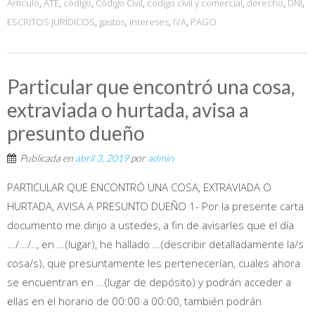
Artículo
,
ATE
,
código
,
Código Civil
,
código civil y comercial
,
derecho
,
DNI
,
ESCRITOS JURÍDICOS
,
gastos
,
intereses
,
IVA
,
PAGO
Particular que encontró una cosa,
extraviada o hurtada, avisa a
presunto dueño
Publicada en
abril 3, 2019
por
admin
PARTICULAR QUE ENCONTRÓ UNA COSA, EXTRAVIADA O
HURTADA, AVISA A PRESUNTO DUEÑO 1- Por la presente carta
documento me dirijo a ustedes, a fin de avisarles que el día
.../.../.., en ...(lugar), he hallado ...(describir detalladamente la/s
cosa/s), que presuntamente les pertenecerían, cuales ahora
se encuentran en ...(lugar de depósito) y podrán acceder a
ellas en el horario de 00:00 a 00:00, también podrán