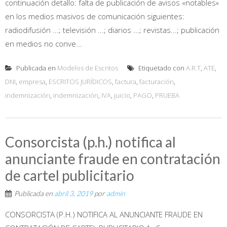
continuación detallo: falta de publicación de avisos «notables»
en los medios masivos de comunicación siguientes:
radiodifusión ...; televisión ...; diarios ...; revistas...; publicación
en medios no conve...
Publicada en
Modelos de Escritos
Etiquetado con
A.R.T
,
ATE
,
DNI
,
empresa
,
ESCRITOS JURÍDICOS
,
factura
,
facturación
,
indemnización
,
indemnización
,
IVA
,
juicio
,
PAGO
,
PRUEBA
Consorcista (p.h.) notifica al
anunciante fraude en contratación
de cartel publicitario
Publicada en
abril 3, 2019
por
admin
CONSORCISTA (P.H.) NOTIFICA AL ANUNCIANTE FRAUDE EN