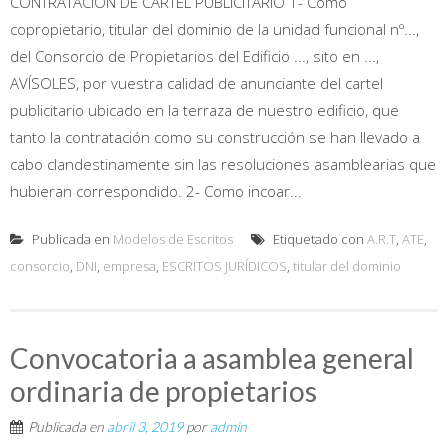
CONTRATACIÓN DE CARTEL PUBLICITARIO 1- Como
copropietario, titular del dominio de la unidad funcional nº...,
del Consorcio de Propietarios del Edificio ..., sito en ...,
AVÍSOLES, por vuestra calidad de anunciante del cartel
publicitario ubicado en la terraza de nuestro edificio, que
tanto la contratación como su construcción se han llevado a
cabo clandestinamente sin las resoluciones asamblearias que
hubieran correspondido. 2- Como incoar...
Publicada en
Modelos de Escritos
Etiquetado con
A.R.T
,
ATE
,
consorcio
,
DNI
,
empresa
,
ESCRITOS JURÍDICOS
,
titular del dominio
Convocatoria a asamblea general
ordinaria de propietarios
Publicada en
abril 3, 2019
por
admin