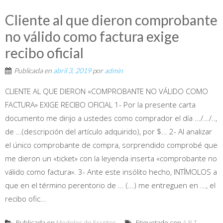
Cliente al que dieron comprobante
no válido como factura exige
recibo oficial
Publicada en
abril 3, 2019
por
admin
CLIENTE AL QUE DIERON «COMPROBANTE NO VÁLIDO COMO
FACTURA» EXIGE RECIBO OFICIAL 1- Por la presente carta
documento me dirijo a ustedes como comprador el día .../.../..,
de ...(descripción del artículo adquirido), por $... 2- Al analizar
el único comprobante de compra, sorprendido comprobé que
me dieron un «ticket» con la leyenda inserta «comprobante no
válido como factura». 3- Ante este insólito hecho, INTÍMOLOS a
que en el término perentorio de ... (...) me entreguen en ..., el
recibo ofic...
Publicada en
Modelos de Escritos
Etiquetado con
A.R.T
,