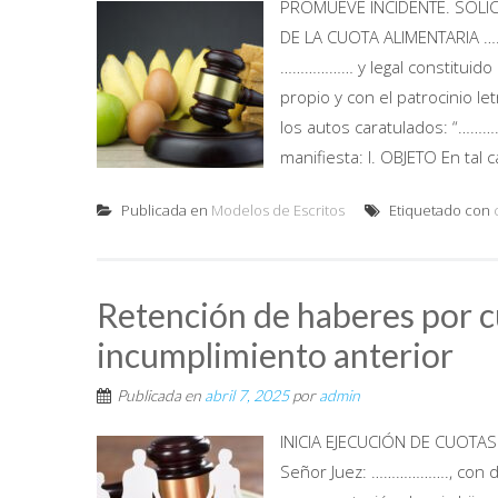
PROMUEVE INCIDENTE. SOLI
DE LA CUOTA ALIMENTARIA ………
……………… y legal constituido 
propio y con el patrocinio let
los autos caratulados: “………
manifiesta: I. OBJETO En tal c
Publicada en
Modelos de Escritos
Etiquetado con
Retención de haberes por c
incumplimiento anterior
Publicada en
abril 7, 2025
por
admin
INICIA EJECUCIÓN DE CUOTA
Señor Juez: ………………., con dom