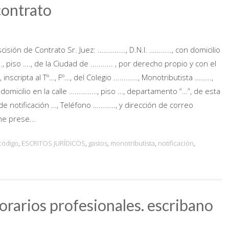
contrato
sión de Contrato Sr. Juez: ……………, D.N.I. …………, con domicilio
piso …., de la Ciudad de ........... , por derecho propio y con el
scripta al Tº…, Fº…, del Colegio ............, Monotributista ………,
omicilio en la calle ……………, piso …, departamento “…”, de esta
zona de notificación …, Teléfono …………, y dirección de correo
e prese...
código
,
ESCRITOS JURÍDICOS
,
gastos
,
monotributista
,
notificación
,
rarios profesionales. escribano