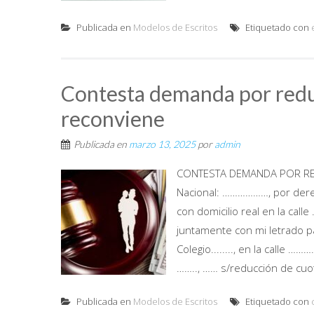
Publicada en
Modelos de Escritos
Etiquetado con
Contesta demanda por reduc
reconviene
Publicada en
marzo 13, 2025
por
admin
CONTESTA DEMANDA POR RED
Nacional: ………………, por der
con domicilio real en la calle
juntamente con mi letrado p
Colegio........, en la calle 
…….., …… s/reducción de cuota
Publicada en
Modelos de Escritos
Etiquetado con