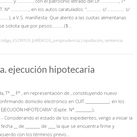
……….. y ………….., con el patrocinio letrado del Dr. ……………, T°
.U.I.T. N° ……………., en los autos caratulados: “…………. c/……………. s/
……), a V.S. manifiesta: Que atento a las cuotas alimentarias
olicita que por pesos..........($...
código
,
ESCRITOS JURÍDICOS
,
Jurisprudencia
,
Liquidación
,
sentencia
ia. ejecución hipotecaria
da, T° __ F° , en representación de , constituyendo nuevo
y confirmando domicilio electrónico en CUIT _____________; en los
/ EJECUCIÓN HIPOTECARIA” (Expte. N° _________),
 Considerando el estado de los expedientes, vengo a iniciar la
fecha __ de ________ de ____ la que se encuentra firme y
acuerdo con los términos previs...