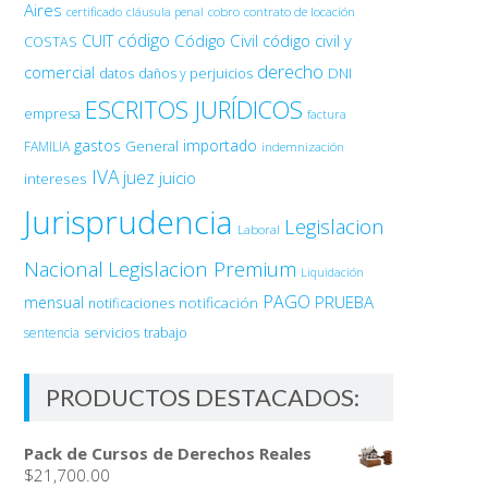
Aires
certificado
cobro
contrato de locación
cláusula penal
código
Código Civil
código civil y
CUIT
COSTAS
derecho
comercial
DNI
datos
daños y perjuicios
ESCRITOS JURÍDICOS
empresa
factura
gastos
importado
General
FAMILIA
indemnización
IVA
juez
juicio
intereses
Jurisprudencia
Legislacion
Laboral
Nacional
Legislacion Premium
Liquidación
PAGO
PRUEBA
mensual
notificación
notificaciones
sentencia
servicios
trabajo
PRODUCTOS DESTACADOS:
Pack de Cursos de Derechos Reales
$
21,700.00