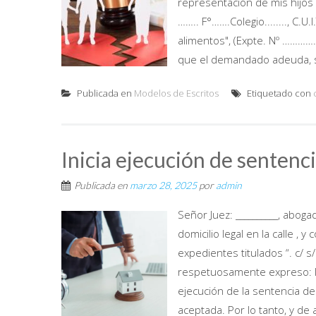
representación de mis hijos 
…….. F°…….Colegio........, C
alimentos", (Expte. Nº ……………
que el demandado adeuda, se s
Publicada en
Modelos de Escritos
Etiquetado con
Inicia ejecución de sentenc
Publicada en
marzo 28, 2025
por
admin
Señor Juez: __________, aboga
domicilio legal en la calle , 
expedientes titulados “. c/ s
respetuosamente expreso: I.-
ejecución de la sentencia de 
aceptada. Por lo tanto, y de 