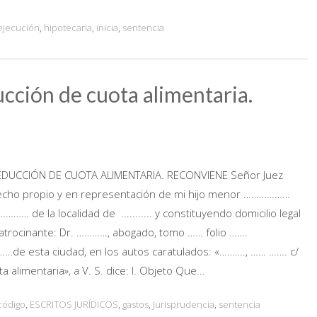
ejecución
,
hipotecaria
,
inicia
,
sentencia
ción de cuota alimentaria.
UCCIÓN DE CUOTA ALIMENTARIA. RECONVIENE Señor Juez
echo propio y en representación de mi hijo menor ………………
 ………… de la localidad de ........... y constituyendo domicilio legal
atrocinante: Dr. …………, abogado, tomo …… folio …….
……………de esta ciudad, en los autos caratulados: «………., …… ……. c/
 alimentaria», a V. S. dice: I. Objeto Que...
código
,
ESCRITOS JURÍDICOS
,
gastos
,
Jurisprudencia
,
sentencia