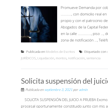
Promueve Demanda por cobro
…………, con domicilio real en 
propio y con el patrocinio de
Abogados de la Capital Fede
en la calle ……………, piso …, 
zona de notificación …, Telé
Publicada en
Modelos de Escritos
Etiquetado con
JURÍDICOS
,
Liquidación
,
montos
,
notificación
,
sentencia
Solicita suspensión del juic
Publicada en
septiembre 3, 2021
por
admin
SOLICITA SUSPENSIÓN DEL JUICIO A PRUEBA Excmo. Tri
procesal oportunamente constituido junto con mis abogado