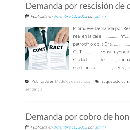
Demanda por rescisión de 
Publicada en
diciembre 21, 2022
por
admin
Promueve Demanda por Resci
real en la calle ……………, n°……, 
patrocinio de la Dra. ……………, in
CUIT ……………, constituyendo d
Ciudad ......... de ........., 
electrónico ……………, a V.S., m
Publicada en
Modelos de Escritos
Etiquetado con
sentencia
Demanda por cobro de hono
Publicada en
diciembre 20, 2022
por
admin