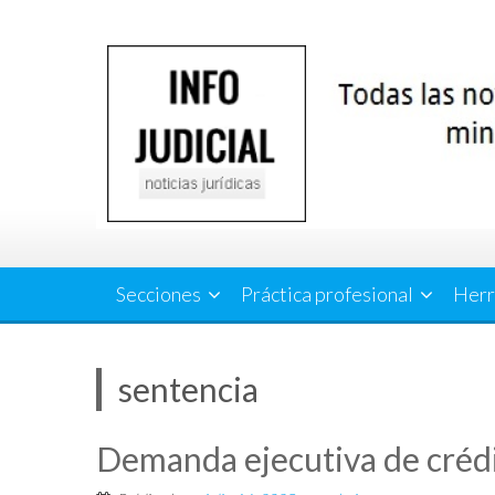
Saltar
al
contenido
Secciones
Práctica profesional
Herr
sentencia
Demanda ejecutiva de créd