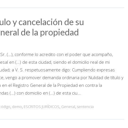
lo y cancelación de su
eneral de la propiedad
el Sr. (…), conforme lo acredito con el poder que acompaño,
sal en (…) de esta ciudad, siendo el domicilio real de mi
iudad; a V. S. respetuosamente digo: Cumpliendo expresas
e, vengo a promover demanda ordinaria por Nulidad de título y
n en el Registro General de la Propiedad en contra la
das (…) con domicilio en (…) de esta ciu...
código
,
demo
,
ESCRITOS JURÍDICOS
,
General
,
sentencia