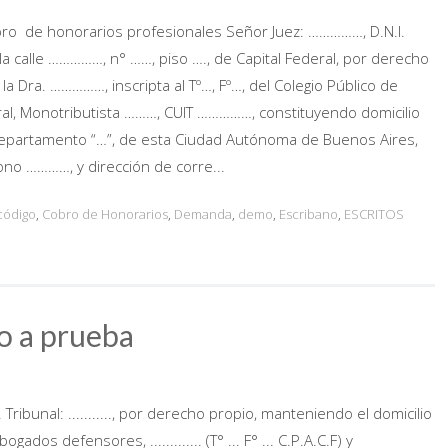
 de honorarios profesionales Señor Juez: ……………, D.N.I.
la calle ……………, n° ……, piso …., de Capital Federal, por derecho
 la Dra. ……………, inscripta al Tº…, Fº…, del Colegio Público de
ral, Monotributista ………, CUIT ……………, constituyendo domicilio
departamento “…”, de esta Ciudad Autónoma de Buenos Aires,
fono …………, y dirección de corre...
código
,
Cobro de Honorarios
,
Demanda
,
demo
,
Escribano
,
ESCRITOS
io a prueba
bunal: ..........., por derecho propio, manteniendo el domicilio
s defensores, ............. (T° ... F° ... C.P.A.C.F) y