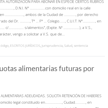
CITA AUTORIZACIÓN PARA ABONAR EN ESPECIE CIERTOS RUBROS
………., D.N.I. N° ……………..con domicilio real en la calle
en …………………, ambos de la Ciudad de ............, por derecho
rado del Dr. ……….., T° … F° … Colegio......, C.U.I.T. N°………….., en
…… c/…………….. s/alimentos", (Expte. Nº ………………), a V.S.,
arácter, vengo a solicitar a V.S. que de...
código
,
ESCRITOS JURÍDICOS
,
Jurisprudencia
,
Salud
,
sentencia
uotas alimentarias futuras por
S ALIMENTARIAS ADEUDADAS. SOLICITA RETENCIÓN DE HABERES
icilio legal constituido en………………., Ciudad..........., en