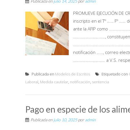
Publicada en
julio 14, 2025
por
admin
PROMUEVE EJECUCIÓN DE C
inscripto en el Tº …… Fº …… d
ante la AFIP como ……………………
…………………………, constituyendo e
………………………………………………………… 
notificación ……, correo e
………………………… a V.S. respetu
Publicada en
Modelos de Escritos
Etiquetado con
Laboral
,
Medida cautelar
,
notificación
,
sentencia
Pago en especie de los alim
Publicada en
julio 10, 2025
por
admin