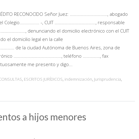
RÉDITO RECONOCIDO Señor Juez: ……………………………, abogado
el Colegio................ -, CUIT ………………………………, responsable
………………, denunciando el domicilio electrónico con el CUIT
l domicilio legal en la calle
de la ciudad Autónoma de Buenos Aires, zona de
lectrónico ……………………………………, teléfono ……………, fax
osamente me presento y digo...
CONSULTAS
,
ESCRITOS JURÍDICOS
,
indemnización
,
Jurisprudencia
,
entos a hijos menores